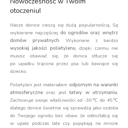
Nowoczesność w Twoim
otoczeniu!
Nasze donice cieszą się dużą popularnością. Są
wybierane najczęściej
do ogrodów oraz wnętrz
domów prywatnych
. Wykonane z bardzo
wysokiej jakości polietylenu
, dzięki czemu nie
musisz obawiać się, że donica stłucze się
po upadku trącona przez psa lub bawiące się
dziecko.
Polietylen jest materiałem
odpornym na warunki
atmosferyczne
oraz jest
łatwy w utrzymaniu
.
Zachowuje swoje właściwości od -30℃ do 45℃
dlatego donice świetnie się sprawdzą jako ozdoba
do Twojego ogrodu bez obaw, że odkształcą się
w upale podczas lata czy popękają na mrozie