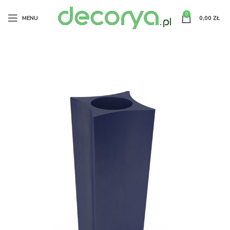
0
MENU
0,00
ZŁ