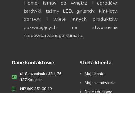
Home, lampy do wnętrz i ogrodów,
żarówki, taśmy LED, girlandy, kinkiety,
oprawy i wiele innych produktów
pozwalających na stworzenie
niepowtarzalnego klimatu.
Dane kontaktowe
Strefa klienta
ul. Szczecińska 38H, 75-
Moje konto
137 Koszalin
Moje zamówienia
NIP 669-252-00-19
Dane adresowe
Menu
Zwroty i reklamacje
Regulamin
Informacje o firmie
Polityka Prywatności
Koszty dostawy
Polityka plików cookies
Sklep on-line