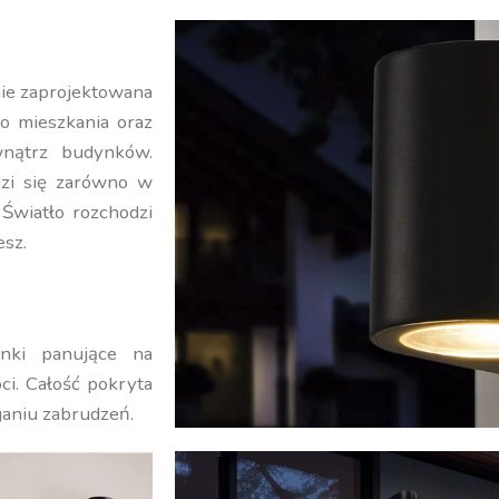
nie zaprojektowana
o mieszkania oraz
wnątrz budynków.
dzi się zarówno w
 Światło rozchodzi
esz.
nki panujące na
ci. Całość pokryta
ganiu zabrudzeń.