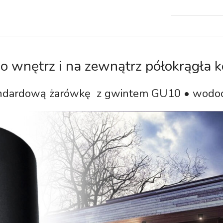
o wnętrz i na zewnątrz półokrągła 
andardową żarówkę z gwintem GU10 • wodo