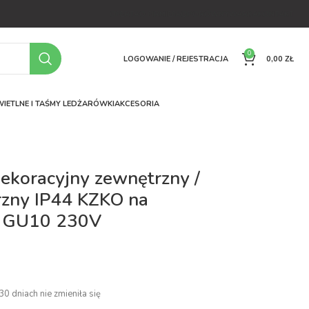
OFERTA
O FIRMIE
FAQ
PORÓWNYWARKA
KONTAKT
0
LOGOWANIE / REJESTRACJA
0,00
ZŁ
IETLNE I TAŚMY LED
ŻARÓWKI
AKCESORIA
dekoracyjny zewnętrzny /
zny IP44 KZKO na
 GU10 230V
ł
30 dniach nie zmieniła się