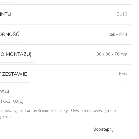
INTU
GU10
ORNOŚĆ
tak – IP44
PO MONTAŻU)
90 x 80 x 70 mm
 ZESTAWIE
brak
9544
TKAS_KO[1]
 elewacyjne
,
Lampy ścienne / kinkiety
,
Oświetlenie wewnętrzne
,
ętrzne
Udostępnij: