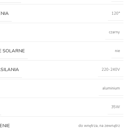
ENIA
120°
czarny
E SOLARNE
nie
ASILANIA
220-240V
aluminium
35W
ENIE
do wnętrza, na zewnątrz