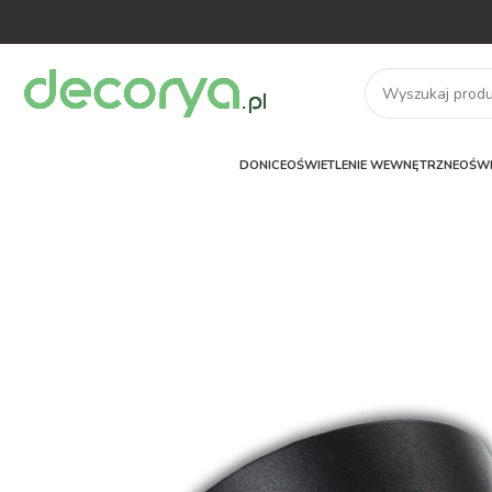
DONICE
OŚWIETLENIE WEWNĘTRZNE
OŚWI