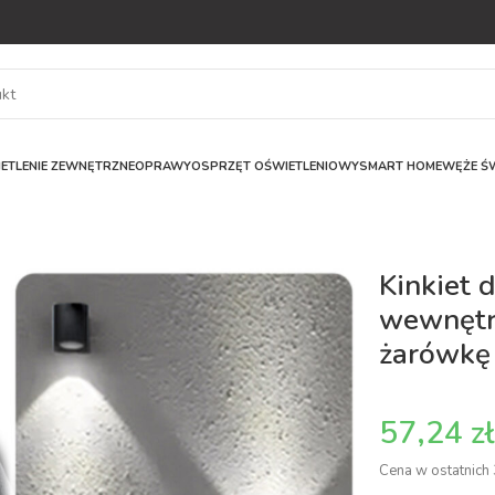
ETLENIE ZEWNĘTRZNE
OPRAWY
OSPRZĘT OŚWIETLENIOWY
SMART HOME
WĘŻE ŚW
Kinkiet 
wewnętr
żarówkę
z
Cena w ostatnich 