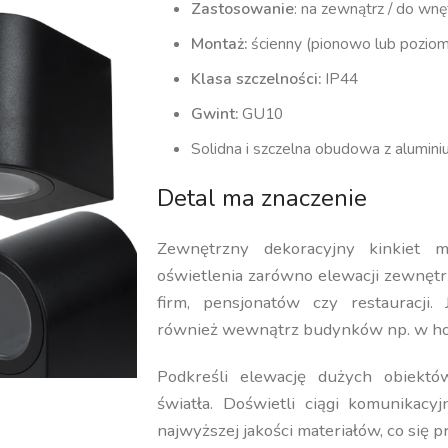
Zastosowanie
: na zewnątrz / do wnę
Montaż:
ścienny (pionowo lub pozio
Klasa szczelności:
IP44
Gwint:
GU10
Solidna i szczelna obudowa z alumin
Detal ma znaczenie
Zewnętrzny dekoracyjny kinkiet 
oświetlenia zarówno elewacji zewnętr
firm, pensjonatów czy restauracji.
również wewnątrz budynków np. w ho
Podkreśli elewację dużych obiektó
światła. Doświetli ciągi komunikacy
najwyższej jakości materiałów, co się p