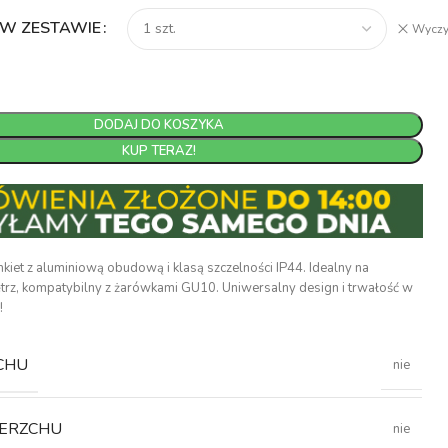
 W ZESTAWIE
Wyczy
DODAJ DO KOSZYKA
KUP TERAZ!
nkiet z aluminiową obudową i klasą szczelności IP44. Idealny na
trz, kompatybilny z żarówkami GU10. Uniwersalny design i trwałość w
!
CHU
nie
IERZCHU
nie