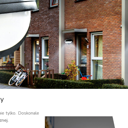
my
nie tylko. Doskonale
znej
.