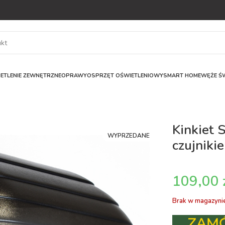
ETLENIE ZEWNĘTRZNE
OPRAWY
OSPRZĘT OŚWIETLENIOWY
SMART HOME
WĘŻE ŚW
Kinkiet 
WYPRZEDANE
czujniki
Brak w magazyni