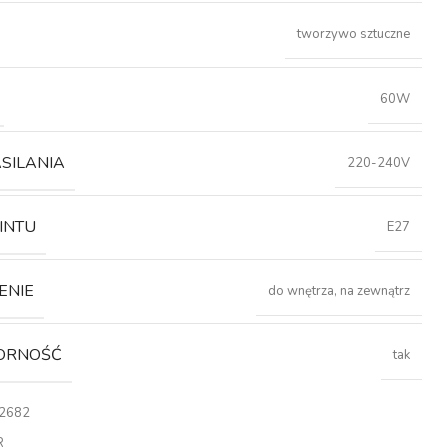
tworzywo sztuczne
60W
ASILANIA
220-240V
INTU
E27
ENIE
do wnętrza, na zewnątrz
ORNOŚĆ
tak
2682
R