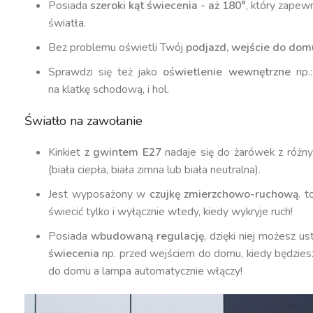
Posiada
szeroki kąt świecenia - aż 180°
, który zapew
światła.
Bez problemu oświetli Twój
podjazd, wejście do domu
Sprawdzi się też jako
oświetlenie wewnętrzne
np.:
na klatkę schodową, i hol.
Światło na zawołanie
Kinkiet
z gwintem E27
nadaje się do żarówek z różn
(biała ciepła, biała zimna lub biała neutralna).
Jest wyposażony w
czujkę zmierzchowo-ruchową
. t
świecić tylko i wyłącznie wtedy, kiedy wykryje ruch!
Posiada
wbudowaną regulację
, dzięki niej możesz u
świecenia
np. przed wejściem do domu, kiedy będzie
do domu a lampa automatycznie włączy!