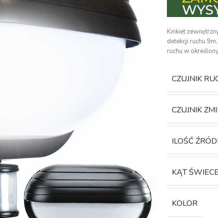
Kinkiet zewnętrzny
detekcji ruchu 9m
ruchu w określony
CZUJNIK RU
CZUJNIK ZM
ILOŚĆ ŹRÓD
KĄT ŚWIEC
KOLOR