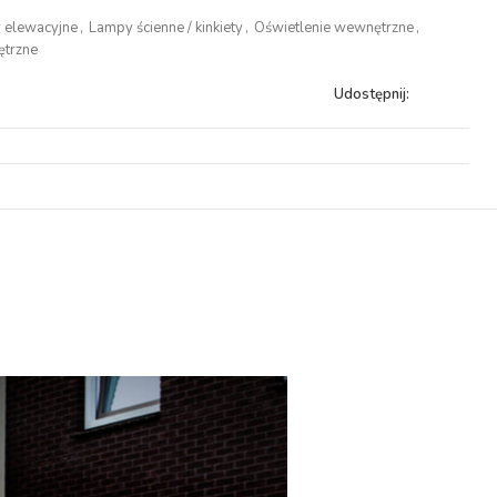
 elewacyjne
,
Lampy ścienne / kinkiety
,
Oświetlenie wewnętrzne
,
ętrzne
Udostępnij: