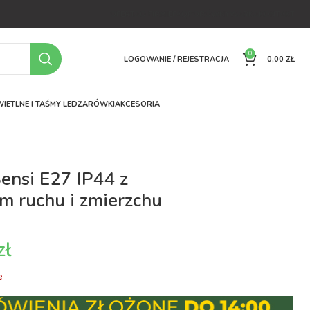
OFERTA
O FIRMIE
FAQ
PORÓWNYWARKA
KONTAKT
0
LOGOWANIE / REJESTRACJA
0,00
ZŁ
IETLNE I TAŚMY LED
ŻARÓWKI
AKCESORIA
Sensi E27 IP44 z
em ruchu i zmierzchu
zł
e