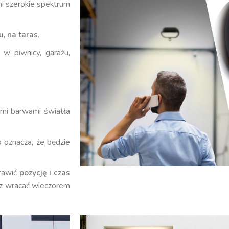
ni szerokie spektrum
, na taras
.
 w piwnicy, garażu,
ymi barwami światła
o oznacza, że będzie
stawić
pozycję i czas
sz wracać wieczorem