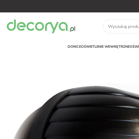
DONICE
OŚWIETLENIE WEWNĘTRZNE
OŚWI