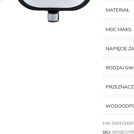
MATERIAŁ
MOC MAKS.
NAPIĘCIE Z
RODZAJ GW
PRZEZNACZ
WODOODP
EAN:
590419468
SKU:
SENSIE27PI