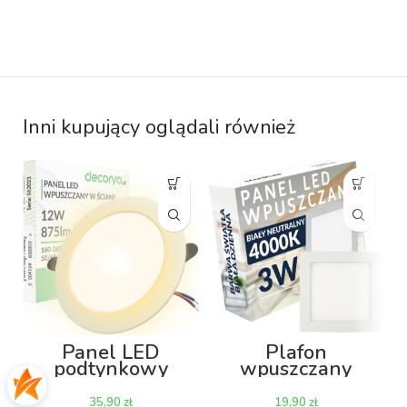
Inni kupujący oglądali również
Panel LED
Plafon
podtynkowy
wpuszczany
wpuszczany
PAWPKW 3W
PAWPKO 12W
4000K 83mm –
zł
zł