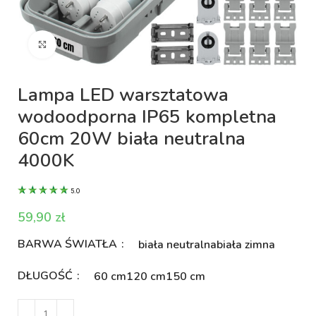
Kliknij aby powiększyć
Lampa LED warsztatowa
wodoodporna IP65 kompletna
60cm 20W biała neutralna
4000K
5.0
zł
BARWA ŚWIATŁA
biała neutralna
biała zimna
DŁUGOŚĆ
60 cm
120 cm
150 cm