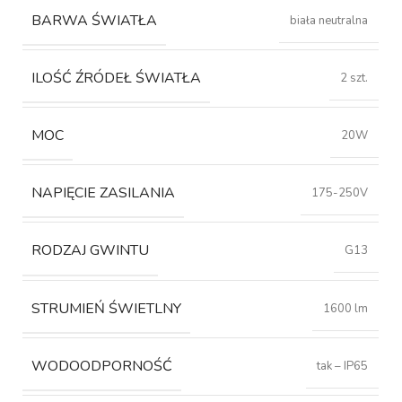
BARWA ŚWIATŁA
biała neutralna
ILOŚĆ ŹRÓDEŁ ŚWIATŁA
2 szt.
MOC
20W
NAPIĘCIE ZASILANIA
175-250V
RODZAJ GWINTU
G13
STRUMIEŃ ŚWIETLNY
1600 lm
WODOODPORNOŚĆ
tak – IP65