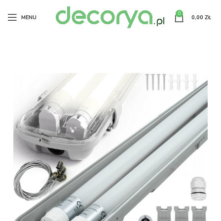
0
MENU
0,00
ZŁ