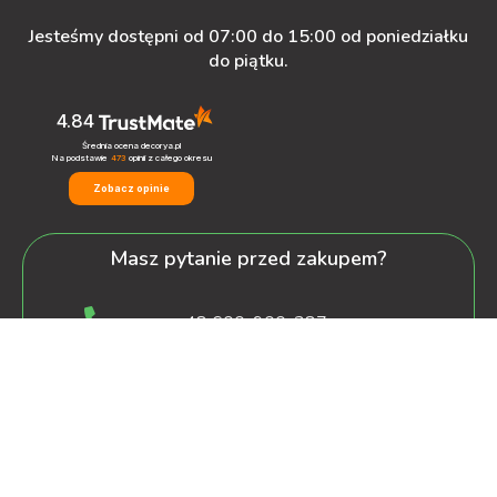
Jesteśmy dostępni od 07:00 do 15:00 od poniedziałku
do piątku.
4.84
Średnia ocena decorya.pl
Na podstawie
473
opinii
z całego okresu
Zobacz opinie
Masz pytanie przed zakupem?
+48 600-900-387
oferta@decorya.pl
Obsługa Pozakupowa oraz Allegro