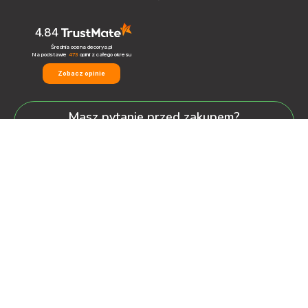
4.84
Średnia ocena decorya.pl
Na podstawie
473
opinii
z całego okresu
Zobacz opinie
Masz pytanie przed zakupem?
+48 600-900-387
oferta@decorya.pl
Obsługa Pozakupowa oraz Allegro
+48 608-167-130
kontakt@decorya.pl