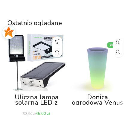
Ostatnio oglądane
Uliczna lampa
Donica
solarna LED z
ogrodowa Venus
czujnikiem ruchu
70cm z
i zmierzchu 18W
podświetleniem
45,00
zł
98,90
zł
RGB