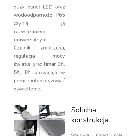
duży panel LED oraz
wodoodporność IP65
czynią ją
rozwiązaniem
uniwersalnym.
Czujnik zmierzchu
,
regulacja mocy
światła
oraz
timer 3h,
5h, 8h
pozwalają w
pełni zautomatyzować
oświetlenie.
Solidna
konstrukcja
Stalowa konstrukcja