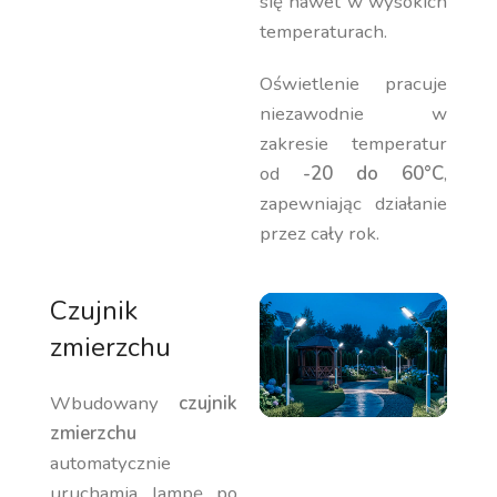
się nawet w wysokich
temperaturach.
Oświetlenie pracuje
niezawodnie w
zakresie temperatur
od
-20 do 60°C
,
zapewniając działanie
przez cały rok.
Czujnik
zmierzchu
Wbudowany
czujnik
zmierzchu
automatycznie
uruchamia lampę po