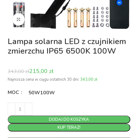
Kliknij aby powiększyć
Lampa solarna LED z czujnikiem
zmierzchu IP65 6500K 100W
215,00
zł
343,00
zł
Najniższa cena w ciągu ostatnich 30 dni:
343,00
zł
MOC
50W
100W
DODAJ DO KOSZYKA
KUP TERAZ!