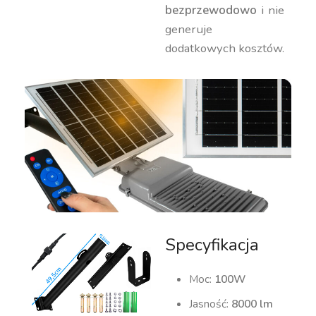
bezprzewodowo
i nie
generuje
dodatkowych kosztów.
Specyfikacja
Moc:
10
0W
Jasność:
8
000 lm