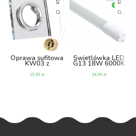
Oprawa sufitowa
Świetlówka LED
KW03 z
G13 18W 6000K
gniazdem GU10
120cm
– kryształowa
zł
zł