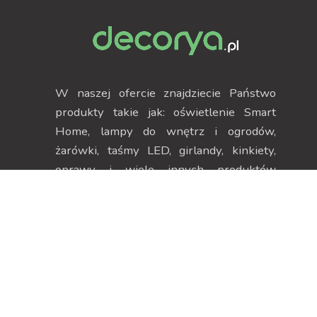
W naszej ofercie znajdziecie Państwo
produkty takie jak: oświetlenie Smart
Home, lampy do wnętrz i ogrodów,
żarówki, taśmy LED, girlandy, kinkiety,
oprawy i wiele innych produktów
pozwalających na stworzenie
niepowtarzalnego klimatu.
Dane kontaktowe
Strefa klienta
ul. Szczecińska 38H, 75-
Moje konto
137 Koszalin