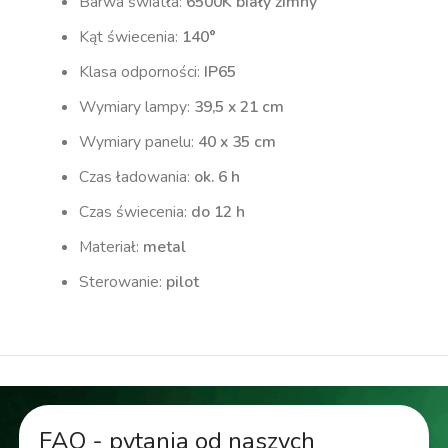
Barwa światła:
6500K biały zimny
Kąt świecenia:
140°
Klasa odporności:
IP65
Wymiary lampy:
39,5 x 21 cm
Wymiary panelu:
40 x 35 cm
Czas ładowania:
ok. 6 h
Czas świecenia:
do 12 h
Materiał:
metal
Sterowanie:
pilot
FAQ - pytania od naszych