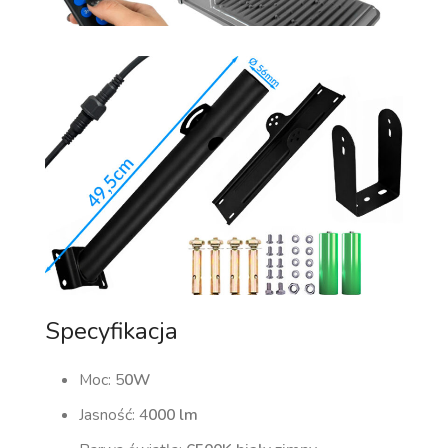
Specyfikacja
Moc: 5
0W
Jasność: 4
000 lm