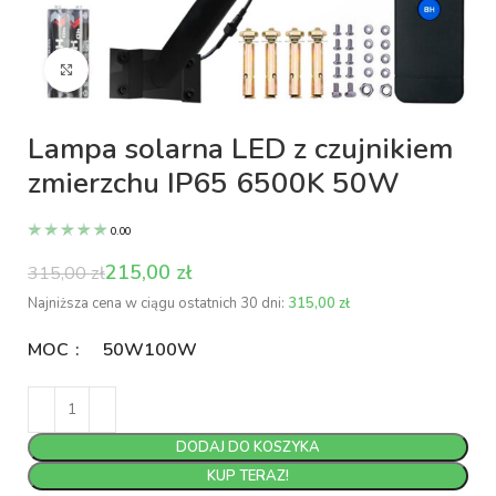
Kliknij aby powiększyć
Lampa solarna LED z czujnikiem
zmierzchu IP65 6500K 50W
0.00
215,00
zł
315,00
zł
Najniższa cena w ciągu ostatnich 30 dni:
315,00
zł
MOC
50W
100W
DODAJ DO KOSZYKA
KUP TERAZ!