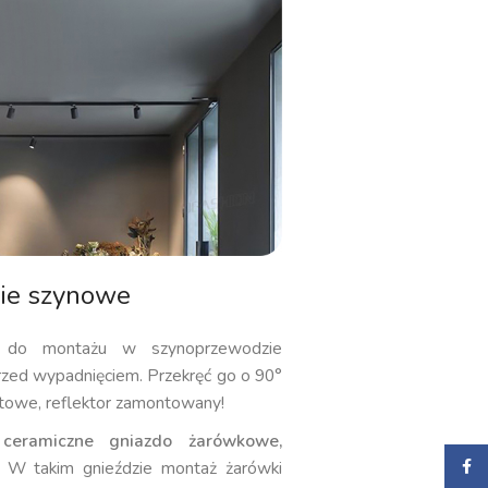
nie szynowe
do montażu w szynoprzewodzie
rzed wypadnięciem. Przekręć go o 90°
gotowe, reflektor zamontowany!
ceramiczne gniazdo żarówkowe,
Faceb
. W takim gnieździe montaż żarówki