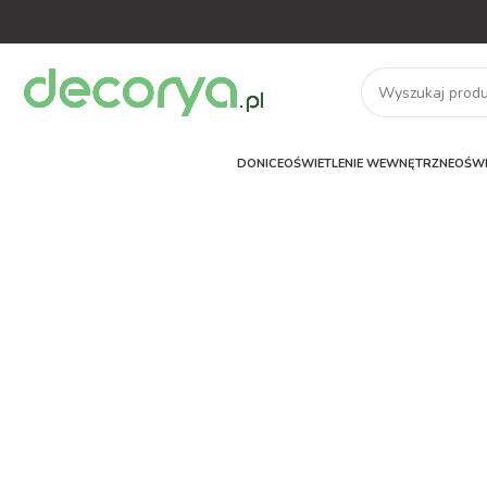
DONICE
OŚWIETLENIE WEWNĘTRZNE
OŚWI