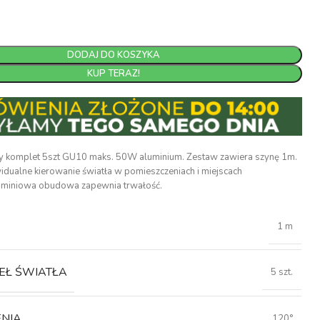
DODAJ DO KOSZYKA
KUP TERAZ!
y komplet 5szt GU10 maks. 50W aluminium. Zestaw zawiera szynę 1m.
dualne kierowanie światła w pomieszczeniach i miejscach
uminiowa obudowa zapewnia trwałość.
1 m
EŁ ŚWIATŁA
5 szt.
ENIA
120°