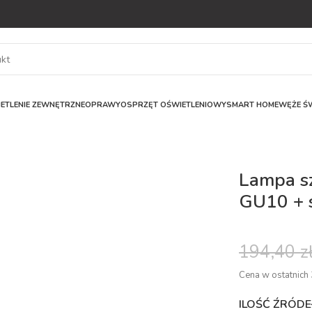
ETLENIE ZEWNĘTRZNE
OPRAWY
OSPRZĘT OŚWIETLENIOWY
SMART HOME
WĘŻE ŚW
Lampa sz
GU10 + 
194,40
z
Cena w ostatnich 
ILOŚĆ ŹRÓD