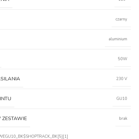
czarny
aluminium
50W
ASILANIA
230 V
INTU
GU10
 ZESTAWIE
brak
EGU10_BK$SHOPTRACK_BK[5][1]