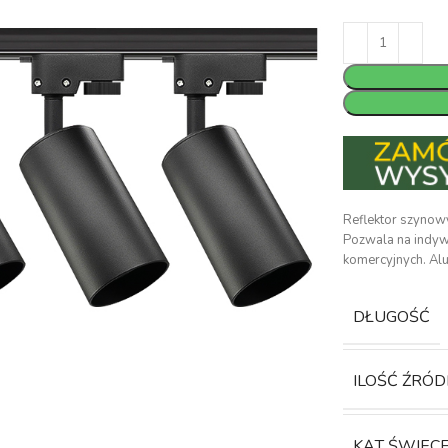
Reflektor szynow
Pozwala na indywi
komercyjnych. Al
DŁUGOŚĆ
ILOŚĆ ŹRÓD
KĄT ŚWIEC