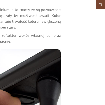
Insta
minium
, a to znaczy że są pozbawione
iększały by możliwość awarii.
Kolor
ntuje trwałość koloru i zwiększoną
peratury.
 reflektor wokół własnej osi oraz
pionie.