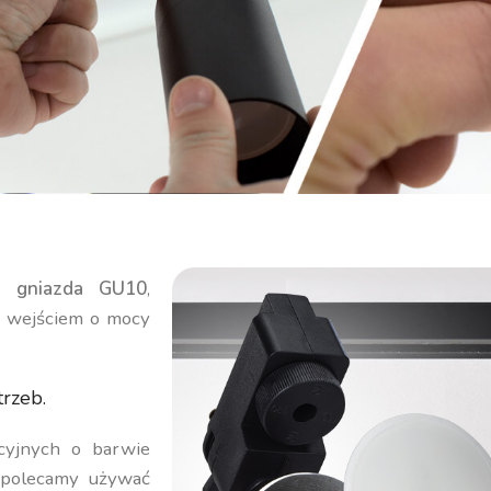
go gniazda GU10
,
m wejściem o mocy
trzeb.
cyjnych o barwie
h polecamy używać