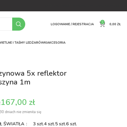
OFERTA
O FIRMIE
FAQ
PORÓWNYWARKA
KONTAKT
0
LOGOWANIE / REJESTRACJA
0,00
ZŁ
IETLNE I TAŚMY LED
ŻARÓWKI
AKCESORIA
ynowa 5x reflektor
szyna 1m
167,00
zł
ł
30 dniach nie zmieniła się
EŁ ŚWIATŁA
3 szt.
4 szt.
5 szt.
6 szt.