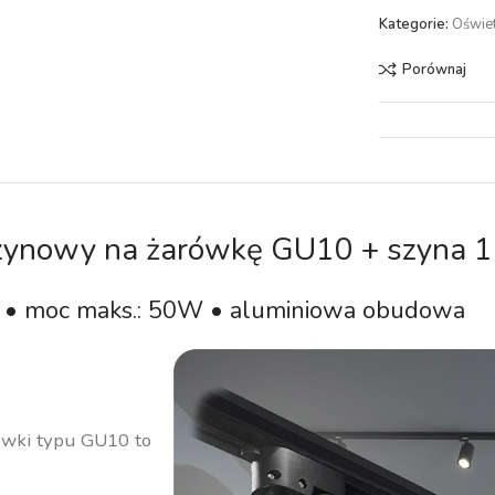
Kategorie:
Oświe
Porównaj
szynowy na żarówkę GU10 + szyna 
ny • moc maks.: 50W • aluminiowa obudowa
ówki typu GU10 to
.