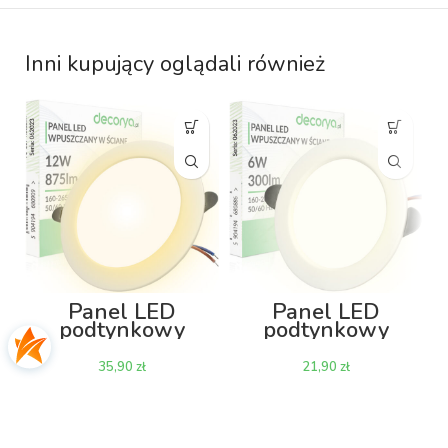
Inni kupujący oglądali również
Panel LED
Panel LED
podtynkowy
podtynkowy
wpuszczany
wpuszczany
PAWPKO 12W
PAWPKO 6W
zł
zł
3000K 875lm –
4000K 300lm –
okrągły 145mm
okrągły 95mm