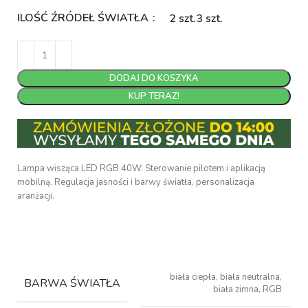
ILOŚĆ ŹRÓDEŁ ŚWIATŁA
2 szt.
3 szt.
DODAJ DO KOSZYKA
KUP TERAZ!
Lampa wisząca LED RGB 40W. Sterowanie pilotem i aplikacją
mobilną. Regulacja jasności i barwy światła, personalizacja
aranżacji.
biała ciepła, biała neutralna,
BARWA ŚWIATŁA
biała zimna, RGB