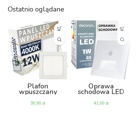
Ostatnio oglądane
Plafon
Oprawa
wpuszczany
schodowa LED
PAWPKO 12W
Decorya Q11 z
4000K 170mm –
czujnikiem ruchu
zł
zł
kwadratowy
i zmierzchu 1W
4000K IP20 –
biała