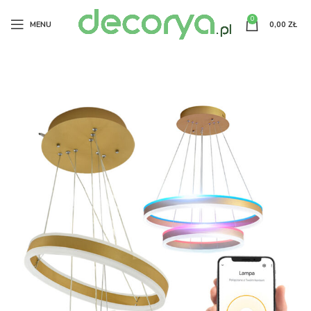
0
MENU
0,00
ZŁ