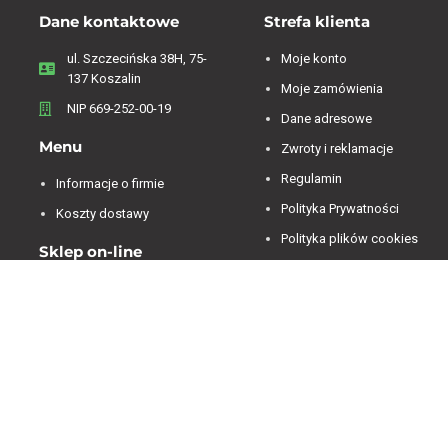
Dane kontaktowe
Strefa klienta
ul. Szczecińska 38H, 75-
Moje konto
137 Koszalin
Moje zamówienia
NIP 669-252-00-19
Dane adresowe
Menu
Zwroty i reklamacje
Regulamin
Informacje o firmie
Polityka Prywatności
Koszty dostawy
Polityka plików cookies
Sklep on-line
Kontakt
Oferta sklepu
Jesteśmy dostępni od 07:00 do 15:00 od poniedziałku
do piątku.