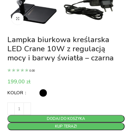
Kliknij aby powiększyć
Lampka biurkowa kreślarska
LED Crane 10W z regulacją
mocy i barwy światła – czarna
0.00
zł
KOLOR
DODAJ DO KOSZYKA
KUP TERAZ!