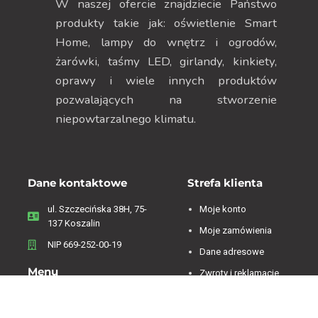
W naszej ofercie znajdziecie Państwo
produkty takie jak: oświetlenie Smart
Home, lampy do wnętrz i ogrodów,
żarówki, taśmy LED, girlandy, kinkiety,
oprawy i wiele innych produktów
pozwalających na stworzenie
niepowtarzalnego klimatu.
Dane kontaktowe
Strefa klienta
ul. Szczecińska 38H, 75-
Moje konto
137 Koszalin
Moje zamówienia
NIP 669-252-00-19
Dane adresowe
Menu
Zwroty i reklamacje
Regulamin
Informacje o firmie
Polityka Prywatności