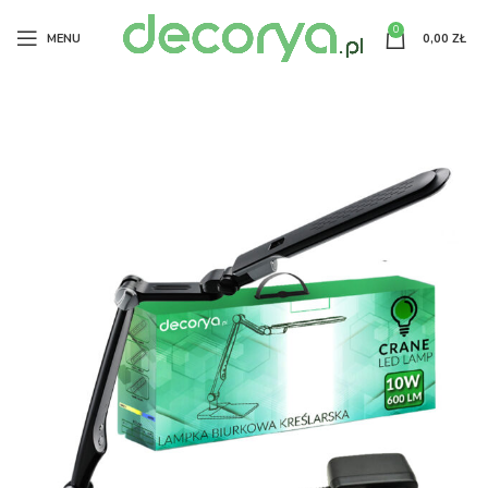
0
MENU
0,00
ZŁ