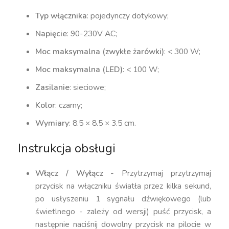
Typ włącznika
: pojedynczy dotykowy;
Napięcie
: 90-230V AC;
Moc maksymalna (zwykłe żarówki)
: < 300 W;
Moc maksymalna (LED)
: < 100 W;
Zasilanie
: sieciowe;
Kolor
: czarny;
Wymiary
: 8.5 × 8.5 × 3.5 cm.
Instrukcja obsługi
Włącz / Wyłącz
- Przytrzymaj przytrzymaj
przycisk na włączniku światła przez kilka sekund,
po usłyszeniu 1 sygnału dźwiękowego (lub
świetlnego - zależy od wersji) puść przycisk, a
następnie naciśnij dowolny przycisk na pilocie w