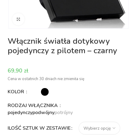
Kliknij aby powiększyć
Włącznik światła dotykowy
pojedynczy z pilotem – czarny
zł
Cena w ostatnich 30 dniach nie zmieniła się
KOLOR
RODZAJ WŁĄCZNIKA
pojedynczy
podwójny
potrójny
ILOŚĆ SZTUK W ZESTAWIE