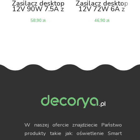
Zasilacz desktop
Zasilacz desktop
12V 90W 7.5A z
12V 72W 6A z
kablem
kablem
zł
zł
W naszej ofercie znajdziecie Państwo
produkty takie jak: oświetlenie Smart