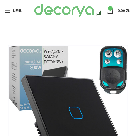
0
MENU
0,00
ZŁ