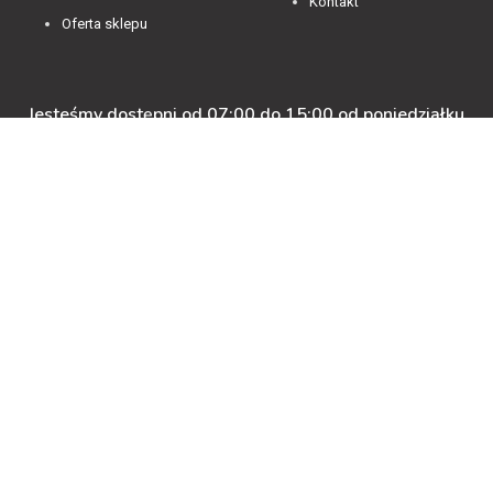
Kontakt
Oferta sklepu
Jesteśmy dostępni od 07:00 do 15:00 od poniedziałku
do piątku.
4.84
Średnia ocena decorya.pl
Na podstawie
472
opinii
z całego okresu
Zobacz opinie
Masz pytanie przed zakupem?
+48 600-900-387
oferta@decorya.pl