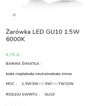
Kliknij aby powiększyć
Żarówka LED GU10 1.5W
6000K
zł
BARWA ŚWIATŁA
biała ciepła
biała neutralna
biała zimna
MOC
1.5W
3W
4W
5W
6W
7W
10W
RODZAJ GWINTU
GU10