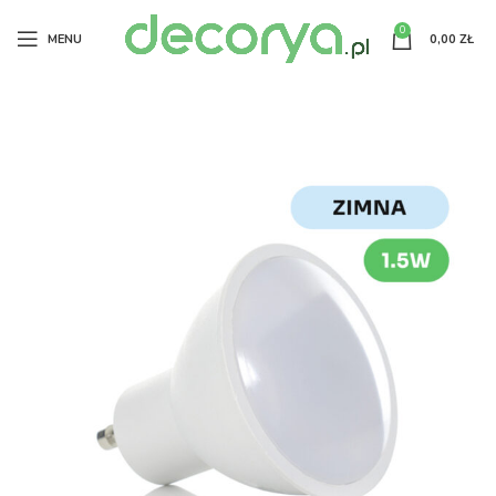
0
MENU
0,00
ZŁ