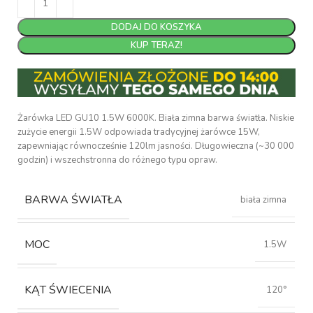
DODAJ DO KOSZYKA
KUP TERAZ!
Żarówka LED GU10 1.5W 6000K. Biała zimna barwa światła. Niskie
zużycie energii 1.5W odpowiada tradycyjnej żarówce 15W,
zapewniając równocześnie 120lm jasności. Długowieczna (~30 000
godzin) i wszechstronna do różnego typu opraw.
BARWA ŚWIATŁA
biała zimna
MOC
1.5W
KĄT ŚWIECENIA
120°