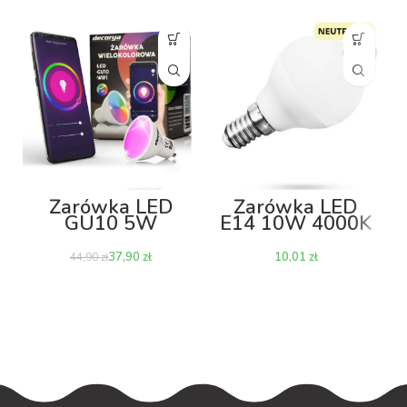
Żarówka LED
Żarówka LED
GU10 5W
E14 10W 4000K
RGB+CCT Wi-Fi
– kulka
37,90
zł
zł
44,90
zł