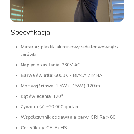
Specyfikacja:
Materiał
: plastik, aluminiowy radiator wewnątrz
żarówki
Napięcie zasilania
: 230V AC
Barwa światła
: 6000K - BIAŁA ZIMNA
Moc wyjściowa
: 1.5W (~15W ) 120lm
Kąt świecenia
: 120°
Żywotność
: ~30 000 godzin
Współczynnik oddawania barw
: CRI Ra > 80
Certyfikaty
: CE, RoHS