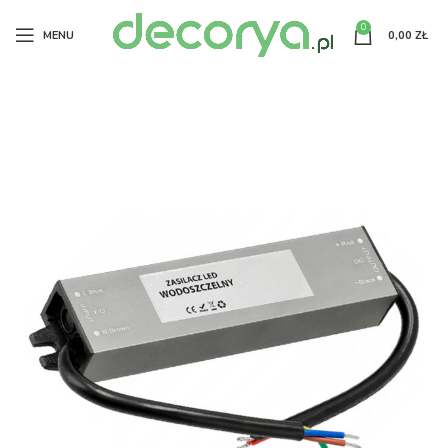
0
MENU
0,00
ZŁ