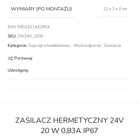
WYMIARY (PO MONTAŻU)
12 x 3 x 2 cm
EAN:
5901421442804
SKU:
ZW24V_20W
Kategorie:
Osprzęt oświetleniowy
,
Wodoodporne
,
Zasilacze
Porównaj
Udostępnij:
ZASILACZ HERMETYCZNY 24V
20 W 0,83A IP67