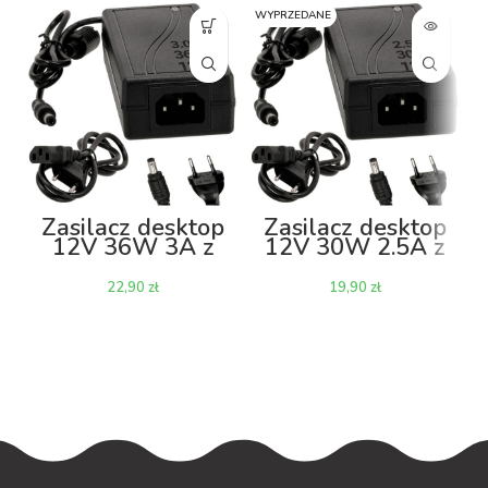
WYPRZEDANE
Zasilacz desktop
Zasilacz desktop
12V 36W 3A z
12V 30W 2.5A z
kablem
kablem
zł
zł