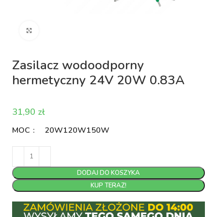
Kliknij aby powiększyć
Zasilacz wodoodporny
hermetyczny 24V 20W 0.83A
zł
MOC
20W
120W
150W
DODAJ DO KOSZYKA
KUP TERAZ!