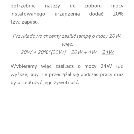
potrzebny, należy do poboru mocy
instalowanego urządzenia dodać 20%
tzw. zapasu.
Przykładowo chcemy zasilić lampę o mocy 20W,
więc:
20W + 20%*(20W) = 20W + 4W =
24W
Wybieramy więc zasilacz o mocy 24W
lub
wyższej, aby nie przeciążał się podczas pracy oraz
by przedłużyć jego żywotność.
zasilacz wodoszczelny, zasilacz wodoodporny,
zasilacz hermetyczny, transformator
wodoodporny, transformator wodoszczelny,
transformator hermetyczny, przetwornica
wodoszczelna, przetwornica wodoodporna,