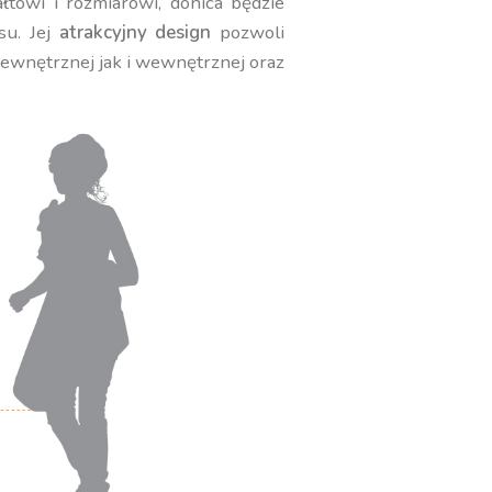
towi i rozmiarowi, donica będzie
su. Jej
atrakcyjny design
pozwoli
zewnętrznej jak i wewnętrznej oraz