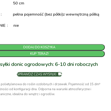
50 cm
A
pełna pojemność (bez półki)
z wewnętrzną półką
NIE
nie
DODAJ DO KOSZYKA
KUP TERAZ!
syłki donic ogrodowych: 6-10 dni roboczych
SPRAWDŹ CZAS WYSYŁKI
 polietylenowa do roślin ozdobnych i drzewek. Pojemność od 15 dm³
ności od konfiguracji dna. Odporna na warunki atmosferyczne i
niczne, idealna do wnętrz i ogrodów.