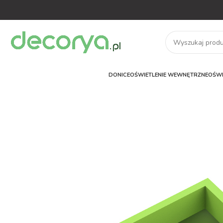
DONICE
OŚWIETLENIE WEWNĘTRZNE
OŚWI