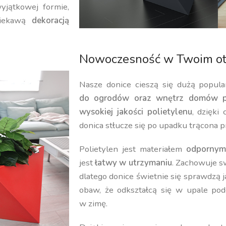
yjątkowej formie,
iekawą
dekoracją
Nowoczesność w Twoim ot
Nasze donice cieszą się dużą popula
do ogrodów oraz wnętrz domów p
wysokiej jakości polietylenu
, dzięki
donica stłucze się po upadku trącona p
Polietylen jest materiałem
odpornym
jest
łatwy w utrzymaniu
. Zachowuje 
dlatego donice świetnie się sprawdzą 
obaw, że odkształcą się w upale pod
w zimę.