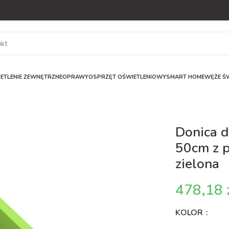
ETLENIE ZEWNĘTRZNE
OPRAWY
OSPRZĘT OŚWIETLENIOWY
SMART HOME
WĘŻE ŚW
Donica 
50cm z 
zielona
KOLOR