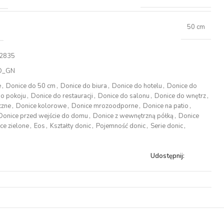
50 cm
2835
D_GN
e
,
Donice do 50 cm
,
Donice do biura
,
Donice do hotelu
,
Donice do
do pokoju
,
Donice do restauracji
,
Donice do salonu
,
Donice do wnętrz
,
czne
,
Donice kolorowe
,
Donice mrozoodporne
,
Donice na patio
,
Donice przed wejście do domu
,
Donice z wewnętrzną półką
,
Donice
ce zielone
,
Eos
,
Kształty donic
,
Pojemność donic
,
Serie donic
,
Udostępnij: