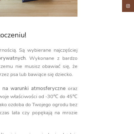
Insta
oczeniu!
rnością. Są wybierane najczęściej
rywatnych
. Wykonane z bardzo
 czemu nie musisz obawiać się, że
rzez psa lub bawiące się dziecko.
 na warunki atmosferyczne
oraz
swoje właściwości od -30℃ do 45℃
jako ozdoba do Twojego ogrodu bez
czas lata czy popękają na mrozie