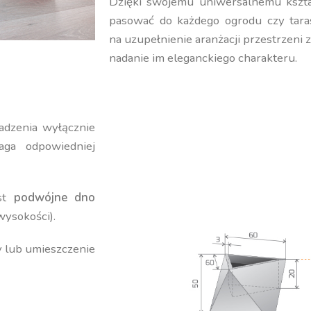
Dzięki swojemu uniwersalnemu kształ
pasować do każdego ogrodu czy tara
na uzupełnienie aranżacji przestrzeni 
nadanie im eleganckiego charakteru.
adzenia wyłącznie
ga odpowiedniej
est
podwójne dno
wysokości).
y lub umieszczenie