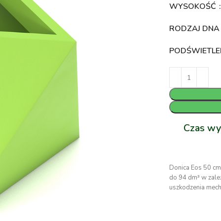
WYSOKOŚĆ
RODZAJ DN
PODŚWIETLE
Czas wy
Donica Eos 50 cm
do 94 dm³ w zależ
uszkodzenia mecha