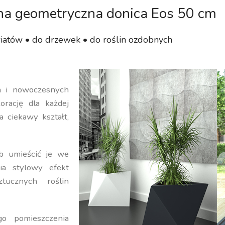
a geometryczna donica Eos 50 cm
iatów • do drzewek • do roślin ozdobnych
ch i nowoczesnych
orację dla każdej
a ciekawy kształt,
b umieścić je we
ia stylowy efekt
ucznych roślin
o pomieszczenia