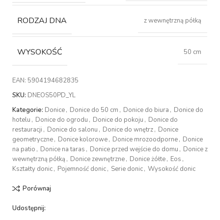
RODZAJ DNA
z wewnętrzną półką
WYSOKOŚĆ
50 cm
EAN:
5904194682835
SKU:
DNEOS50PD_YL
Kategorie:
Donice
,
Donice do 50 cm
,
Donice do biura
,
Donice do
hotelu
,
Donice do ogrodu
,
Donice do pokoju
,
Donice do
restauracji
,
Donice do salonu
,
Donice do wnętrz
,
Donice
geometryczne
,
Donice kolorowe
,
Donice mrozoodporne
,
Donice
na patio
,
Donice na taras
,
Donice przed wejście do domu
,
Donice z
wewnętrzną półką
,
Donice zewnętrzne
,
Donice żółte
,
Eos
,
Kształty donic
,
Pojemność donic
,
Serie donic
,
Wysokość donic
Porównaj
Udostępnij: