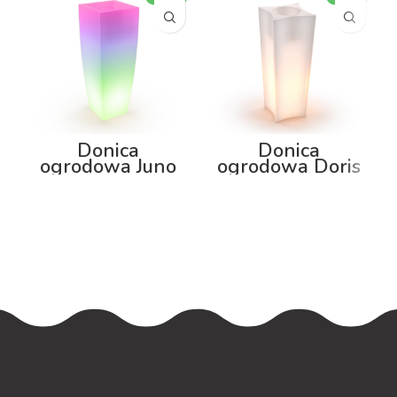
Donica
Donica
ogrodowa Juno
ogrodowa Doris
75cm z
80cm z
podświetleniem
podświetleniem
RGB