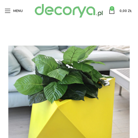
0
MENU
0,00
ZŁ