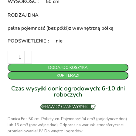
WYSOKOŚĆ
50 cm
RODZAJ DNA
pełna pojemność (bez półki)
z wewnętrzną półką
PODŚWIETLENIE
nie
DODAJ DO KOSZYKA
KUP TERAZ!
Czas wysyłki donic ogrodowych: 6-10 dni
roboczych
SPRAWDŹ CZAS WYSYŁKI
Donica Eos 50 cm. Polietylen. Pojemność 94 dm3 (pojedyncze dno)
lub 15 dm3 (podwójne dno). Odporna na warunki atmosferyczne i
promieniowanie UV. Do wnętrz i ogrodów.