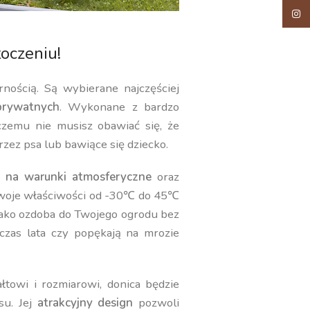
Insta
oczeniu!
rnością. Są wybierane najczęściej
rywatnych
. Wykonane z bardzo
 czemu nie musisz obawiać się, że
rzez psa lub bawiące się dziecko.
 na warunki atmosferyczne
oraz
swoje właściwości od -30℃ do 45℃
jako ozdoba do Twojego ogrodu bez
czas lata czy popękają na mrozie
towi i rozmiarowi, donica będzie
su. Jej
atrakcyjny design
pozwoli