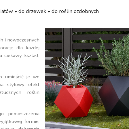
iatów • do drzewek • do roślin ozdobnych
ych i nowoczesnych
orację dla każdej
a ciekawy kształt,
b umieścić je we
ia stylowy efekt
ucznych roślin
o pomieszczenia
yjątkowej formie,