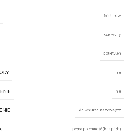
Ć
358 litrów
czerwony
polietylen
ODY
nie
ENIE
nie
ENIE
do wnętrza, na zewnątrz
A
pełna pojemność (bez półki)