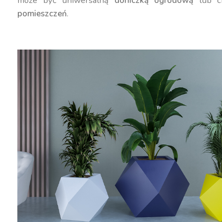
może być uniwersalną
doniczką ogrodową
lub c
pomieszczeń
.