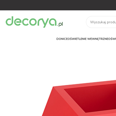
DONICE
OŚWIETLENIE WEWNĘTRZNE
OŚWI