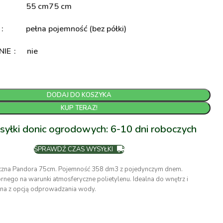
55 cm
75 cm
A
pełna pojemność (bez półki)
NIE
nie
DODAJ DO KOSZYKA
KUP TERAZ!
syłki donic ogrodowych: 6-10 dni roboczych
SPRAWDŹ CZAS WYSYŁKI
czna Pandora 75cm. Pojemność 358 dm3 z pojedynczym dnem.
nego na warunki atmosferyczne polietylenu. Idealna do wnętrz i
na z opcją odprowadzania wody.