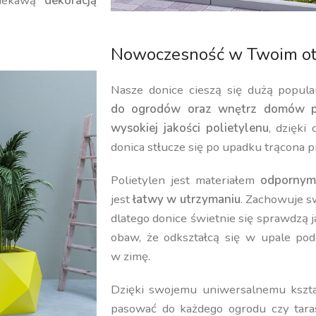
iekawą
dekoracją
Nowoczesność w Twoim ot
Nasze donice cieszą się dużą popula
do ogrodów oraz wnętrz domów p
wysokiej jakości polietylenu
, dzięki
donica stłucze się po upadku trącona p
Polietylen jest materiałem
odpornym
jest
łatwy w utrzymaniu
. Zachowuje 
dlatego donice świetnie się sprawdzą 
obaw, że odkształcą się w upale pod
w zimę.
Dzięki swojemu uniwersalnemu kształ
pasować do każdego ogrodu czy tara