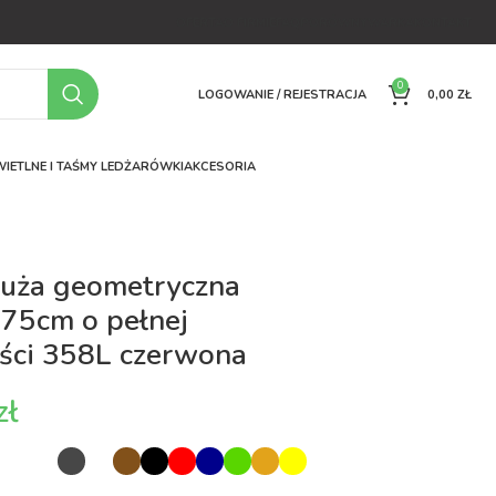
OFERTA
O FIRMIE
FAQ
PORÓWNYWARKA
KONTAKT
0
LOGOWANIE / REJESTRACJA
0,00
ZŁ
IETLNE I TAŚMY LED
ŻARÓWKI
AKCESORIA
duża geometryczna
75cm o pełnej
ści 358L czerwona
zł