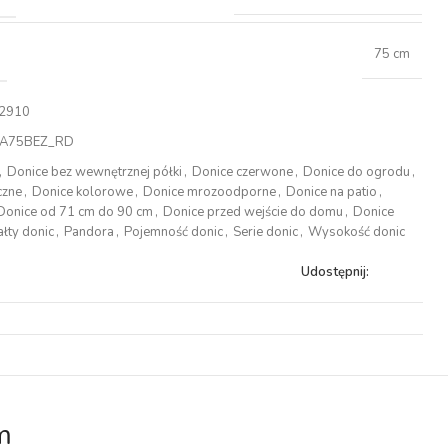
75 cm
2910
A75BEZ_RD
,
Donice bez wewnętrznej półki
,
Donice czerwone
,
Donice do ogrodu
,
czne
,
Donice kolorowe
,
Donice mrozoodporne
,
Donice na patio
,
Donice od 71 cm do 90 cm
,
Donice przed wejście do domu
,
Donice
ałty donic
,
Pandora
,
Pojemność donic
,
Serie donic
,
Wysokość donic
Udostępnij:
m