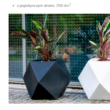
3
z pojedynczym dnem:
358 dm