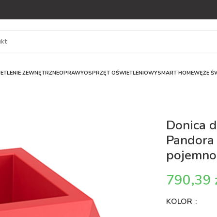
ETLENIE ZEWNĘTRZNE
OPRAWY
OSPRZĘT OŚWIETLENIOWY
SMART HOME
WĘŻE ŚW
Donica 
Pandora 
pojemno
KOLOR