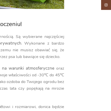
Insta
oczeniu!
rnością. Są wybierane najczęściej
rywatnych
. Wykonane z bardzo
 czemu nie musisz obawiać się, że
rzez psa lub bawiące się dziecko.
 na warunki atmosferyczne
oraz
swoje właściwości od -30℃ do 45℃
jako ozdoba do Twojego ogrodu bez
czas lata czy popękają na mrozie
towi i rozmiarowi, donica będzie