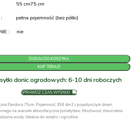
55 cm
75 cm
A
pełna pojemność (bez półki)
NIE
nie
DODAJ DO KOSZYKA
KUP TERAZ!
syłki donic ogrodowych: 6-10 dni roboczych
SPRAWDŹ CZAS WYSYŁKI
czna Pandora 75cm. Pojemność 358 dm3 z pojedynczym dnem.
nego na warunki atmosferyczne polietylenu. Możliwość stworzenia
zania wody. Idealna do wnętrz i ogrodów.