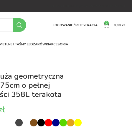
OFERTA
O FIRMIE
FAQ
PORÓWNYWARKA
KONTAKT
0
LOGOWANIE / REJESTRACJA
0,00
ZŁ
IETLNE I TAŚMY LED
ŻARÓWKI
AKCESORIA
duża geometryczna
75cm o pełnej
ci 358L terakota
zł