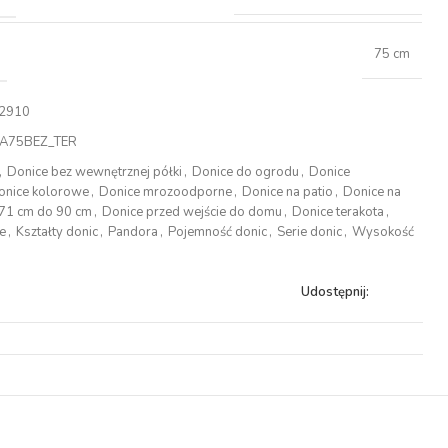
75 cm
2910
A75BEZ_TER
,
Donice bez wewnętrznej półki
,
Donice do ogrodu
,
Donice
onice kolorowe
,
Donice mrozoodporne
,
Donice na patio
,
Donice na
 71 cm do 90 cm
,
Donice przed wejście do domu
,
Donice terakota
,
e
,
Kształty donic
,
Pandora
,
Pojemność donic
,
Serie donic
,
Wysokość
Udostępnij: