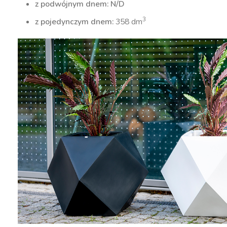
z podwójnym dnem: N/D
3
z pojedynczym dnem:
358 dm