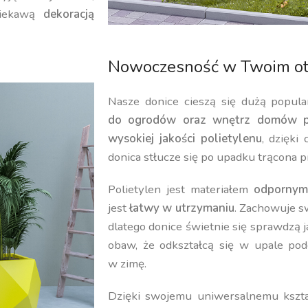
iekawą
dekoracją
Nowoczesność w Twoim ot
Nasze donice cieszą się dużą popula
do ogrodów oraz wnętrz domów p
wysokiej jakości polietylenu
, dzięki
donica stłucze się po upadku trącona p
Polietylen jest materiałem
odpornym
jest
łatwy w utrzymaniu
. Zachowuje 
dlatego donice świetnie się sprawdzą 
obaw, że odkształcą się w upale pod
w zimę.
Dzięki swojemu uniwersalnemu kształ