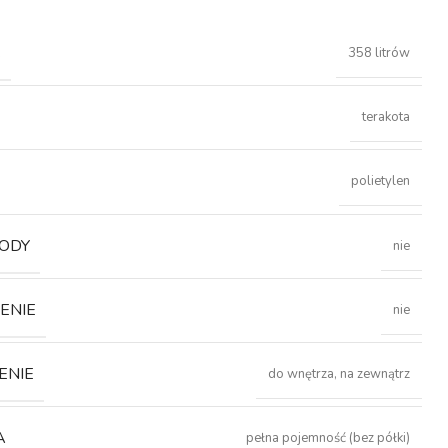
Ć
358 litrów
terakota
polietylen
ODY
nie
ENIE
nie
ENIE
do wnętrza, na zewnątrz
A
pełna pojemność (bez półki)