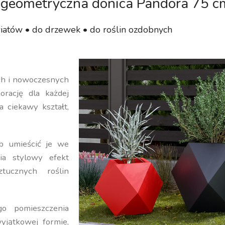
geometryczna donica Pandora 75 c
iatów • do drzewek • do roślin ozdobnych
ych i nowoczesnych
orację dla każdej
a ciekawy kształt,
b umieścić je we
ia stylowy efekt
ucznych roślin
o pomieszczenia
yjątkowej formie,