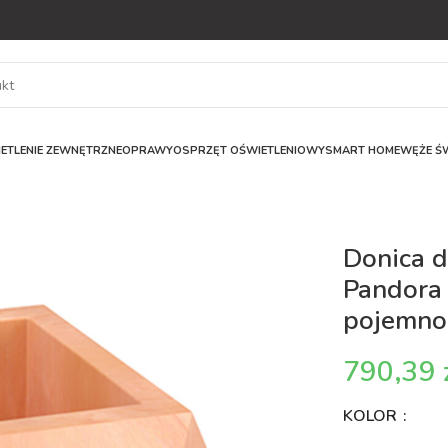
ETLENIE ZEWNĘTRZNE
OPRAWY
OSPRZĘT OŚWIETLENIOWY
SMART HOME
WĘŻE ŚW
Donica 
Pandora 
pojemnoś
KOLOR