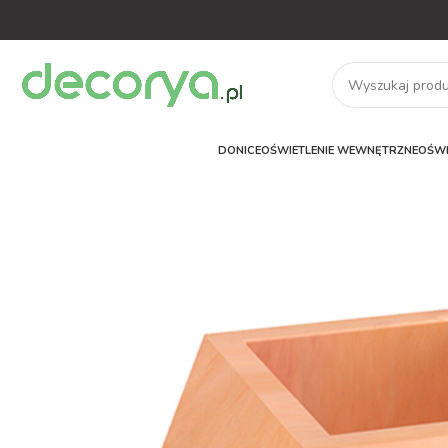
DONICE
OŚWIETLENIE WEWNĘTRZNE
OŚWI