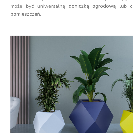
może być uniwersalną
doniczką ogrodową
lub c
pomieszczeń
.