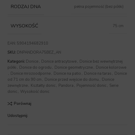
RODZAJ DNA
pełna pojemność (bez półki)
WYSOKOŚĆ
75 cm
EAN:
5904194682910
SKU:
DNPANDORA75BEZ_AN
Kategorii:
Donice
,
Donice antracytowe
,
Donice bez wewnętrznej
półki
,
Donice do ogrodu
,
Donice geometryczne
,
Donice kolorowe
,
Donice mrozoodporne
,
Donice na patio
,
Donice na taras
,
Donice
od 71 cm do 90 cm
,
Donice przed wejście do domu
,
Donice
zewnętrzne
,
Kształty donic
,
Pandora
,
Pojemność donic
,
Serie
donic
,
Wysokość donic
Porównaj
Udostępnij: