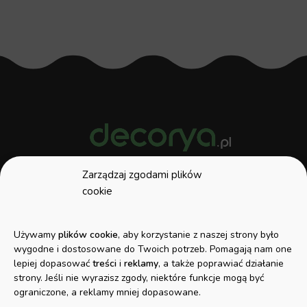
Zarządzaj zgodami plików
W naszej ofercie znajdziecie Państwo
cookie
produkty takie jak: oświetlenie Smart
Home, lampy do wnętrz i ogrodów,
Używamy
plików cookie
, aby korzystanie z naszej strony było
żarówki, taśmy LED, girlandy, kinkiety,
wygodne i dostosowane do Twoich potrzeb. Pomagają nam one
oprawy i wiele innych produktów
lepiej dopasować
treści
i
reklamy
, a także poprawiać działanie
strony. Jeśli nie wyrazisz zgody, niektóre funkcje mogą być
pozwalających na stworzenie
ograniczone, a reklamy mniej dopasowane.
niepowtarzalnego klimatu.