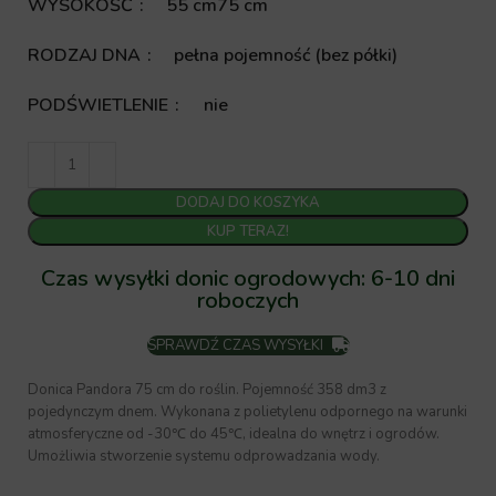
WYSOKOŚĆ
55 cm
75 cm
RODZAJ DNA
pełna pojemność (bez półki)
PODŚWIETLENIE
nie
DODAJ DO KOSZYKA
KUP TERAZ!
Czas wysyłki donic ogrodowych: 6-10 dni
roboczych
SPRAWDŹ CZAS WYSYŁKI
Donica Pandora 75 cm do roślin. Pojemność 358 dm3 z
pojedynczym dnem. Wykonana z polietylenu odpornego na warunki
atmosferyczne od -30℃ do 45℃, idealna do wnętrz i ogrodów.
Umożliwia stworzenie systemu odprowadzania wody.