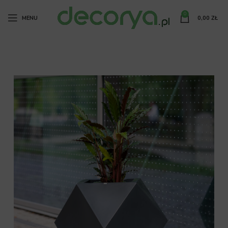
0
MENU
0,00
ZŁ