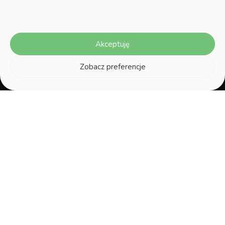
Dane kontaktowe
Strefa klienta
Akceptuję
ul. Szczecińska 38H, 75-
Moje konto
Zobacz preferencje
137 Koszalin
Moje zamówienia
NIP 669-252-00-19
Dane adresowe
Menu
Zwroty i reklamacje
Regulamin
Informacje o firmie
Polityka Prywatności
Koszty dostawy
Polityka plików cookies
Sklep on-line
Kontakt
Oferta sklepu
Jesteśmy dostępni od 07:00 do 15:00 od poniedziałku