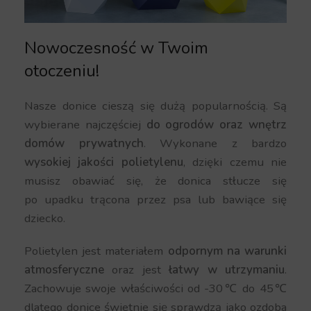
Nowoczesność w Twoim
otoczeniu!
Nasze donice cieszą się dużą popularnością. Są
wybierane najczęściej
do ogrodów oraz wnętrz
domów prywatnych
. Wykonane z bardzo
wysokiej jakości polietylenu
, dzięki czemu nie
musisz obawiać się, że donica stłucze się
po upadku trącona przez psa lub bawiące się
dziecko.
Polietylen jest materiałem
odpornym na warunki
atmosferyczne
oraz jest
łatwy w utrzymaniu
.
Zachowuje swoje właściwości od -30℃ do 45℃
dlatego donice świetnie się sprawdzą jako ozdoba