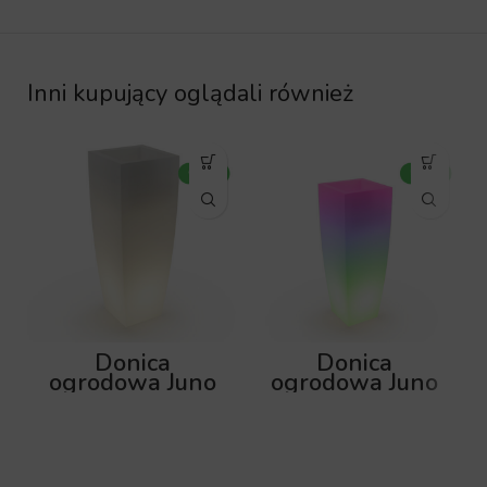
Inni kupujący oglądali również
Donica
Donica
ogrodowa Juno
ogrodowa Juno
92cm z
75cm z
podświetleniem
podświetleniem
RGB