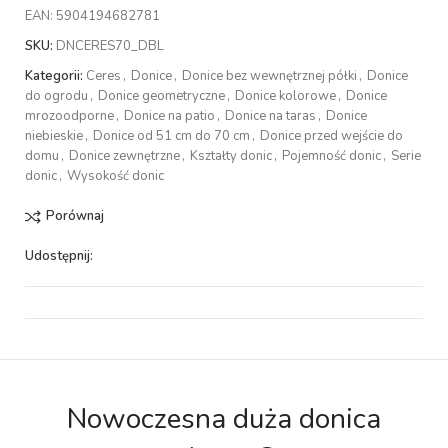
EAN:
5904194682781
SKU:
DNCERES70_DBL
Kategorii:
Ceres
,
Donice
,
Donice bez wewnętrznej półki
,
Donice
do ogrodu
,
Donice geometryczne
,
Donice kolorowe
,
Donice
mrozoodporne
,
Donice na patio
,
Donice na taras
,
Donice
niebieskie
,
Donice od 51 cm do 70 cm
,
Donice przed wejście do
domu
,
Donice zewnętrzne
,
Kształty donic
,
Pojemność donic
,
Serie
donic
,
Wysokość donic
Porównaj
Udostępnij:
Nowoczesna duża donica