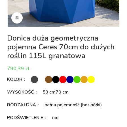
Kliknij aby powiększyć
Donica duża geometryczna
pojemna Ceres 70cm do dużych
roślin 115L granatowa
zł
KOLOR
WYSOKOŚĆ
50 cm
70 cm
RODZAJ DNA
pełna pojemność (bez półki)
PODŚWIETLENIE
nie