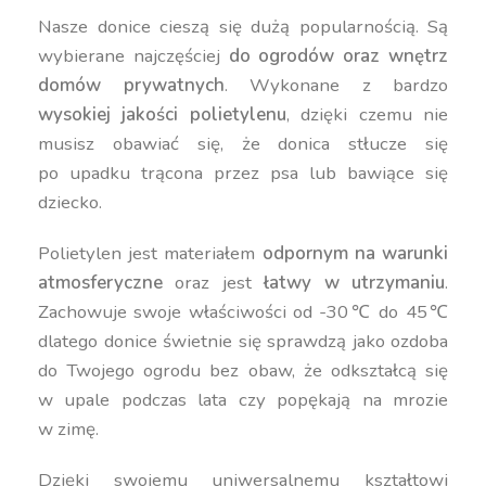
Nasze donice cieszą się dużą popularnością. Są
wybierane najczęściej
do ogrodów oraz wnętrz
domów prywatnych
. Wykonane z bardzo
wysokiej jakości polietylenu
, dzięki czemu nie
musisz obawiać się, że donica stłucze się
po upadku trącona przez psa lub bawiące się
dziecko.
Polietylen jest materiałem
odpornym na warunki
atmosferyczne
oraz jest
łatwy w utrzymaniu
.
Zachowuje swoje właściwości od -30℃ do 45℃
dlatego donice świetnie się sprawdzą jako ozdoba
do Twojego ogrodu bez obaw, że odkształcą się
w upale podczas lata czy popękają na mrozie
w zimę.
Dzięki swojemu uniwersalnemu kształtowi