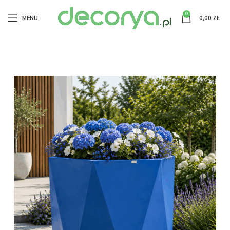
0
MENU
0,00
ZŁ