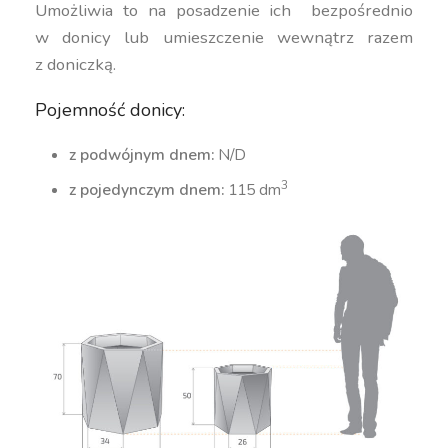
Umożliwia to na posadzenie ich bezpośrednio
w donicy lub umieszczenie wewnątrz razem
z doniczką.
Pojemność donicy:
z podwójnym dnem:
N/D
3
z pojedynczym dnem:
115 dm