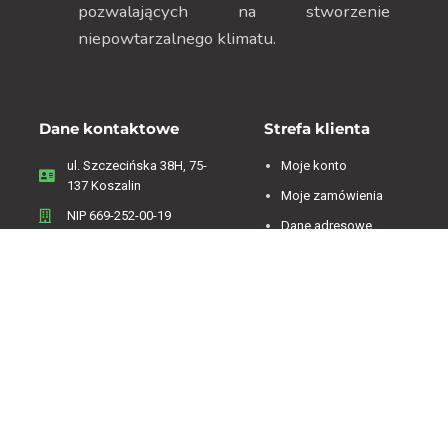
pozwalających na stworzenie
niepowtarzalnego klimatu.
Dane kontaktowe
Strefa klienta
ul. Szczecińska 38H, 75-
Moje konto
137 Koszalin
Moje zamówienia
NIP 669-252-00-19
Dane adresowe
Menu
Zwroty i reklamacje
Regulamin
Informacje o firmie
Polityka Prywatności
Koszty dostawy
Polityka plików cookies
Sklep on-line
Kontakt
Oferta sklepu