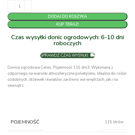
DODAJ DO KOSZYKA
KUP TERAZ!
Czas wysyłki donic ogrodowych: 6-10 dni
roboczych
SPRAWDŹ CZAS WYSYŁKI
Donica ogrodowa Ceres. Pojemność 115 dm3. Wykonana z
odpornego na warunki atmosferyczne polietylenu. Idealna do roślin
ozdobnych, drzewek i kwiatów, zarówno we wnętrzach, jak i na
zewnątrz.
POJEMNOŚĆ
115 litrów