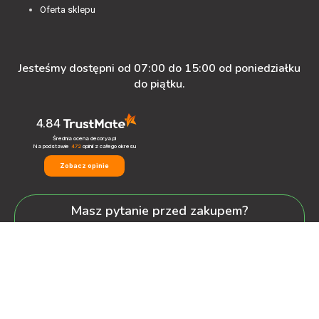
Oferta sklepu
Jesteśmy dostępni od 07:00 do 15:00 od poniedziałku
do piątku.
4.84
Średnia ocena decorya.pl
Na podstawie
472
opinii
z całego okresu
Zobacz opinie
Masz pytanie przed zakupem?
+48 600-900-387
oferta@decorya.pl