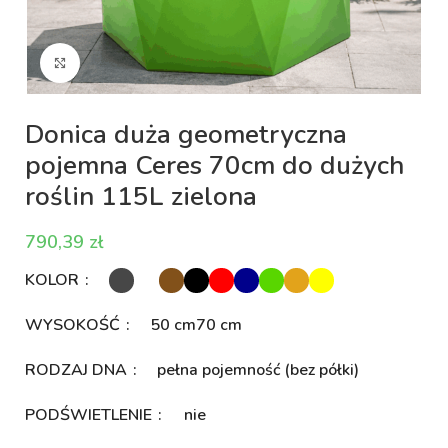
Kliknij aby powiększyć
Donica duża geometryczna
pojemna Ceres 70cm do dużych
roślin 115L zielona
zł
KOLOR
WYSOKOŚĆ
50 cm
70 cm
RODZAJ DNA
pełna pojemność (bez półki)
PODŚWIETLENIE
nie