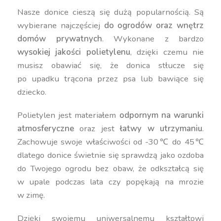
Nasze donice cieszą się dużą popularnością. Są
wybierane najczęściej
do ogrodów oraz wnętrz
domów prywatnych
. Wykonane z bardzo
wysokiej jakości polietylenu
, dzięki czemu nie
musisz obawiać się, że donica stłucze się
po upadku trącona przez psa lub bawiące się
dziecko.
Polietylen jest materiałem
odpornym na warunki
atmosferyczne
oraz jest
łatwy w utrzymaniu
.
Zachowuje swoje właściwości od -30℃ do 45℃
dlatego donice świetnie się sprawdzą jako ozdoba
do Twojego ogrodu bez obaw, że odkształcą się
w upale podczas lata czy popękają na mrozie
w zimę.
Dzięki swojemu uniwersalnemu kształtowi