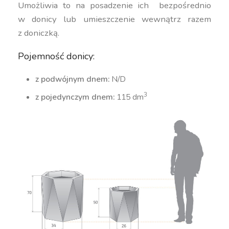
Umożliwia to na posadzenie ich bezpośrednio
w donicy lub umieszczenie wewnątrz razem
z doniczką.
Pojemność donicy:
z podwójnym dnem:
N/D
3
z pojedynczym dnem:
115 dm