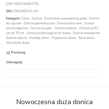
EAN:
5904194682781
SKU:
DNCERES70_GN
Kategorii:
Ceres
,
Donice
,
Donice bez wewnętrznej półki
,
Donice
do ogrodu
,
Donice geometryczne
,
Donice kolorowe
,
Donice
mrozoodporne
,
Donice na patio
,
Donice na taras
,
Donice od 51
cm do 70 cm
,
Donice przed wejście do domu
,
Donice zewnętrzne
,
Donice zielone
,
Kształty donic
,
Pojemność donic
,
Serie donic
,
Wysokość donic
Porównaj
Udostępnij:
Nowoczesna duża donica