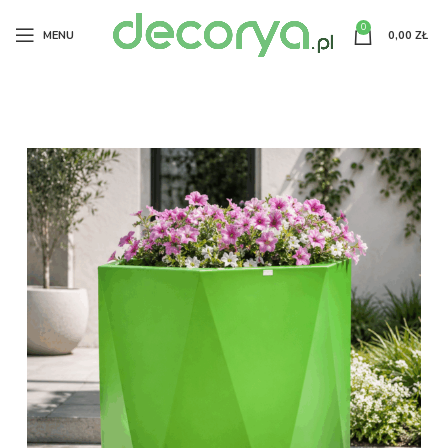
0
MENU
0,00
ZŁ