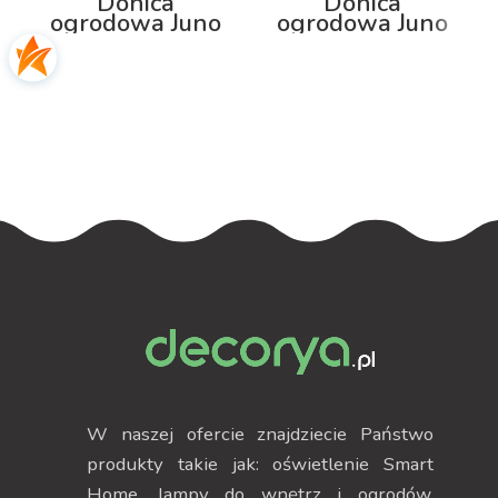
Donica
Donica
ogrodowa Juno
ogrodowa Juno
75cm z
92cm z
podświetleniem
podświetleniem
RGB
RGB
W naszej ofercie znajdziecie Państwo
produkty takie jak: oświetlenie Smart
Home, lampy do wnętrz i ogrodów,