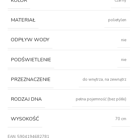
KOLOR
czarny
MATERIAŁ
polietylen
ODPŁYW WODY
nie
PODŚWIETLENIE
nie
PRZEZNACZENIE
do wnętrza, na zewnątrz
RODZAJ DNA
pełna pojemność (bez półki)
WYSOKOŚĆ
70 cm
EAN:
5904194682781