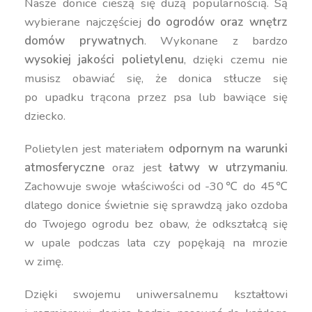
Nasze donice cieszą się dużą popularnością. Są
wybierane najczęściej
do ogrodów oraz wnętrz
domów prywatnych
. Wykonane z bardzo
wysokiej jakości polietylenu
, dzięki czemu nie
musisz obawiać się, że donica stłucze się
po upadku trącona przez psa lub bawiące się
dziecko.
Polietylen jest materiałem
odpornym na warunki
atmosferyczne
oraz jest
łatwy w utrzymaniu
.
Zachowuje swoje właściwości od -30℃ do 45℃
dlatego donice świetnie się sprawdzą jako ozdoba
do Twojego ogrodu bez obaw, że odkształcą się
w upale podczas lata czy popękają na mrozie
w zimę.
Dzięki swojemu uniwersalnemu kształtowi