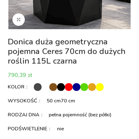
Kliknij aby powiększyć
Donica duża geometryczna
pojemna Ceres 70cm do dużych
roślin 115L czarna
zł
KOLOR
WYSOKOŚĆ
50 cm
70 cm
RODZAJ DNA
pełna pojemność (bez półki)
PODŚWIETLENIE
nie