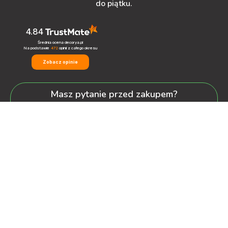
do piątku.
4.84
Średnia ocena decorya.pl
Na podstawie
472
opinii
z całego okresu
Zobacz opinie
Masz pytanie przed zakupem?
+48 600-900-387
oferta@decorya.pl
Obsługa Pozakupowa oraz Allegro
+48 608-167-130
kontakt@decorya.pl