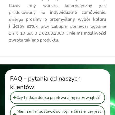
Każdy inny wariant kolorystyczny jest
produkowany na
indywidualne zamówienie
,
dlatego
prosimy o przemyślany wybór koloru
i liczby sztuk
przy zakupie, ponieważ zgodnie
z art. 10 ust. 3 z 02.03.2000 r.
nie ma możliwości
zwrotu takiego produktu
.
FAQ - pytania od naszych
klientów
Czy ta duża donica przetrwa zimę na zewnątrz?
Mam zamiar postawić donicę na tarasie, czy jest