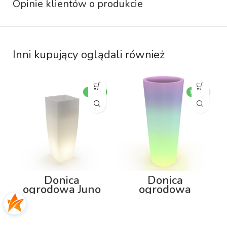
Opinie klientów o produkcie
Inni kupujący oglądali również
Donica
Donica
ogrodowa Juno
ogrodowa
75cm z
Neptun 150cm z
podświetleniem
podświetleniem
RGB