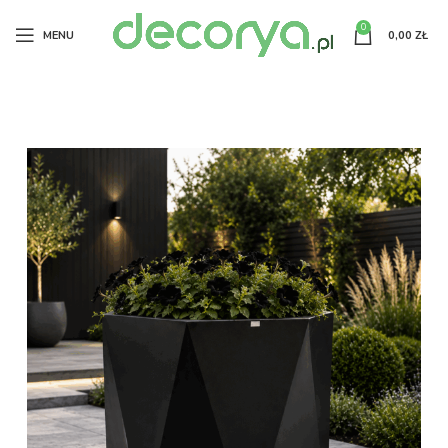
0
MENU
0,00
ZŁ