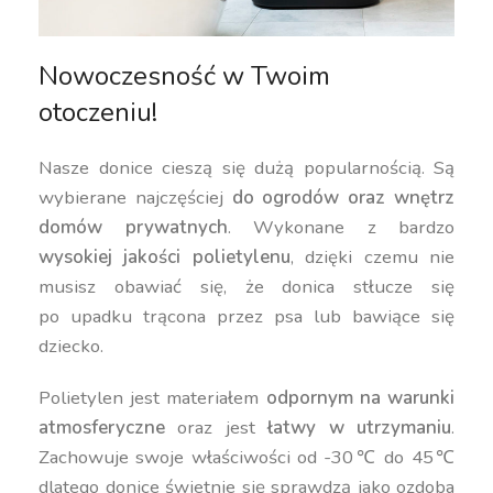
Nowoczesność w Twoim
otoczeniu!
Nasze donice cieszą się dużą popularnością. Są
wybierane najczęściej
do ogrodów oraz wnętrz
domów prywatnych
. Wykonane z bardzo
wysokiej jakości polietylenu
, dzięki czemu nie
musisz obawiać się, że donica stłucze się
po upadku trącona przez psa lub bawiące się
dziecko.
Polietylen jest materiałem
odpornym na warunki
atmosferyczne
oraz jest
łatwy w utrzymaniu
.
Zachowuje swoje właściwości od -30℃ do 45℃
dlatego donice świetnie się sprawdzą jako ozdoba