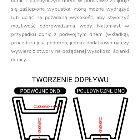
donic z pojedynczym dnem, w podstawie znajduje
się zaślepiona wypustka, którą można wydrążyć
lub uciąć na pożądaną wysokość, aby stworzyć
możliwość odprowadzania wody. Natomiast w
przypadku donic z podwójnym dnem (wkładką),
procedura jest podobna, jednak dodatkowo należy
wywiercić otwory na pożądanej wysokości ścianki
donicy.