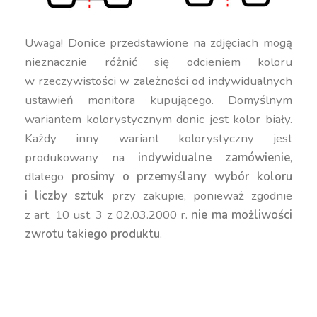
Uwaga! Donice przedstawione na zdjęciach mogą
nieznacznie różnić się odcieniem koloru
w rzeczywistości w zależności od indywidualnych
ustawień monitora kupującego. Domyślnym
wariantem kolorystycznym donic jest kolor biały.
Każdy inny wariant kolorystyczny jest
produkowany na
indywidualne zamówienie
,
dlatego
prosimy o przemyślany wybór koloru
i liczby sztuk
przy zakupie, ponieważ zgodnie
z art. 10 ust. 3 z 02.03.2000 r.
nie ma możliwości
zwrotu takiego produktu
.
czarna donica 42 cm, donica balkonowa
nowoczesna, donica dekoracyjna duża, donica do
biura stylowa, donica do domu nowoczesna, donica