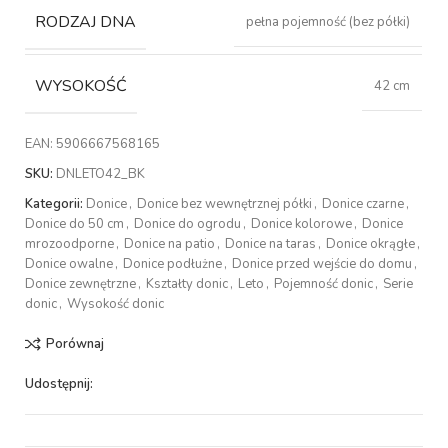
RODZAJ DNA
pełna pojemność (bez półki)
WYSOKOŚĆ
42 cm
EAN:
5906667568165
SKU:
DNLETO42_BK
Kategorii:
Donice
,
Donice bez wewnętrznej półki
,
Donice czarne
,
Donice do 50 cm
,
Donice do ogrodu
,
Donice kolorowe
,
Donice
mrozoodporne
,
Donice na patio
,
Donice na taras
,
Donice okrągłe
,
Donice owalne
,
Donice podłużne
,
Donice przed wejście do domu
,
Donice zewnętrzne
,
Kształty donic
,
Leto
,
Pojemność donic
,
Serie
donic
,
Wysokość donic
Porównaj
Udostępnij: