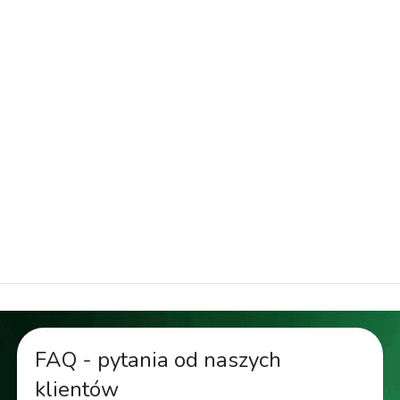
do ogrodu plastikowa, donica duża ozdobna, donica
na kwiaty, donica na taras czarna, donica
nowoczesna owalna, donica owalna czarna, donica
plastikowa odporna na mróz, donica polietylenowa
duża, donica stylowa do salonu, donica tarasowa
owalna, doniczka balkonowa duża, doniczka czarna
na rośliny, doniczka duża plastikowa, doniczka na
zioła, doniczka owalna nowoczesna, doniczka
ozdobna do wnętrza, doniczki designerskie,
doniczki nowoczesne do salonu
FAQ - pytania od naszych
klientów