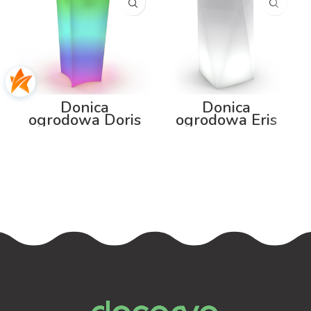
Donica
Donica
ogrodowa Doris
ogrodowa Eris
100cm z
80cm z
podświetleniem
podświetleniem
RGB