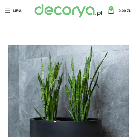
0
MENU
0,00
ZŁ