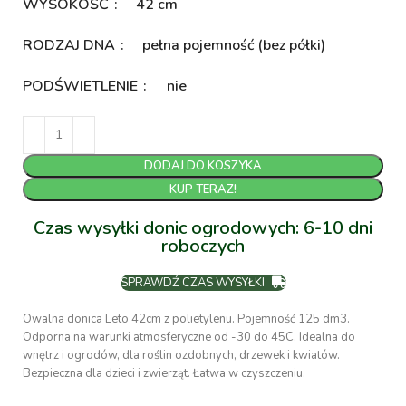
WYSOKOŚĆ
42 cm
RODZAJ DNA
pełna pojemność (bez półki)
PODŚWIETLENIE
nie
DODAJ DO KOSZYKA
KUP TERAZ!
Czas wysyłki donic ogrodowych: 6-10 dni
roboczych
SPRAWDŹ CZAS WYSYŁKI
Owalna donica Leto 42cm z polietylenu. Pojemność 125 dm3.
Odporna na warunki atmosferyczne od -30 do 45C. Idealna do
wnętrz i ogrodów, dla roślin ozdobnych, drzewek i kwiatów.
Bezpieczna dla dzieci i zwierząt. Łatwa w czyszczeniu.