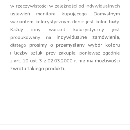
w rzeczywistości w zależności od indywidualnych
ustawień monitora kupującego. Domyślnym
wariantem kolorystycznym donic jest kolor biały.
Każdy inny wariant kolorystyczny jest
produkowany na
indywidualne zamówienie
,
dlatego
prosimy o przemyślany wybór koloru
i liczby sztuk
przy zakupie, ponieważ zgodnie
z art. 10 ust. 3 z 02.03.2000 r.
nie ma możliwości
zwrotu takiego produktu
.
duża donica, wysoka donica, niska donica, trójkątna
donica, kanciasta donica, geometryczna donica,
nowoczesna donica, kolorowa donica, donica 50
cm