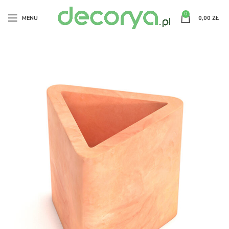
0
MENU
0,00
ZŁ