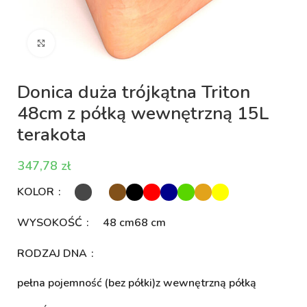
Kliknij aby powiększyć
Donica duża trójkątna Triton
48cm z półką wewnętrzną 15L
terakota
zł
KOLOR
WYSOKOŚĆ
48 cm
68 cm
RODZAJ DNA
pełna pojemność (bez półki)
z wewnętrzną półką