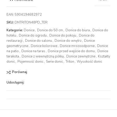
EAN:
5904194682972
SKU:
DNTRITON48PD_TER
Kategorie:
Donice
,
Donice do 50 cm
,
Donice do biura
,
Donice do
hotelu
,
Donice do ogrodu
,
Donice do pokoju
,
Donice do
restauracji
,
Donice do salonu
,
Donice do wnętrz
,
Donice
geometryczne
,
Donice kolorowe
,
Donice mrozoodporne
,
Donice
na patio
,
Donice na taras
,
Donice przed wejście do domu
,
Donice
terakota
,
Donice z wewnętrzną półką
,
Donice zewnętrzne
,
Kształty
donic
,
Pojemność donic
,
Serie donic
,
Triton
,
Wysokość donic
Porównaj
Udostępnij: