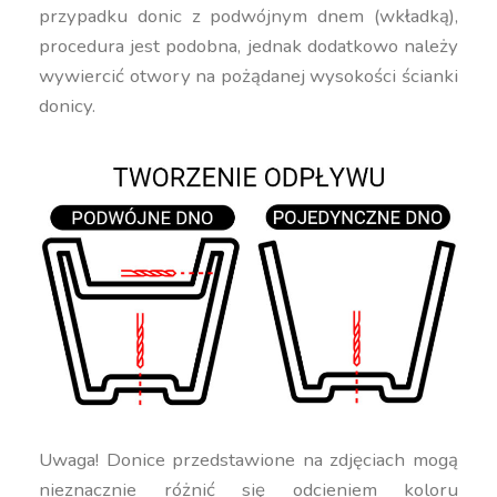
przypadku donic z podwójnym dnem (wkładką),
procedura jest podobna, jednak dodatkowo należy
wywiercić otwory na pożądanej wysokości ścianki
donicy.
Uwaga! Donice przedstawione na zdjęciach mogą
nieznacznie różnić się odcieniem koloru