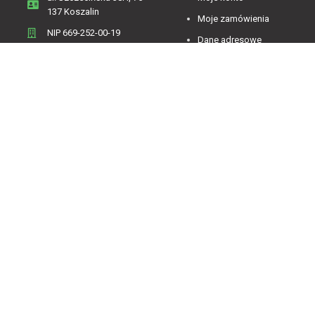
137 Koszalin
Moje zamówienia
NIP 669-252-00-19
Dane adresowe
Menu
Zwroty i reklamacje
Regulamin
Informacje o firmie
Polityka Prywatności
Koszty dostawy
Polityka plików cookies
Sklep on-line
Kontakt
Oferta sklepu
Jesteśmy dostępni od 07:00 do 15:00 od poniedziałku
do piątku.
4.84
Średnia ocena decorya.pl
Na podstawie
473
opinii
z całego okresu
Zobacz opinie