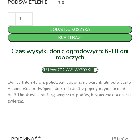
PODŚWIETLENIE
nie
DODAJ DO KOSZYKA
KUP TERAZ!
Czas wysyłki donic ogrodowych: 6-10 dni
roboczych
SPRAWDŹ CZAS WYSYŁKI
Donica Triton 48 cm, polietylen, odporna na warunki atmosferyczne.
Pojemność z podwójnym dnem 15 dm3, z pojedynczym dnem 56
dm3. Umożliwia aranżację wnętrz i ogrodów, bezpieczna dla dzieci i
zwierząt.
POJEMNOŚĆ
15 litrów