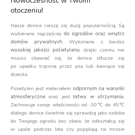
Nowoczesność w Twoim
otoczeniu!
Nasze donice cieszą się dużą popularnością. Są
wybierane najczęściej
do ogrodów oraz wnętrz
domów prywatnych
. Wykonane z bardzo
wysokiej jakości polietylenu
, dzięki czemu nie
musisz obawiać się, że donica stłucze się
po upadku trącona przez psa lub bawiące się
dziecko.
Polietylen jest materiałem
odpornym na warunki
atmosferyczne
oraz jest
łatwy w utrzymaniu
.
Zachowuje swoje właściwości od -30℃ do 45℃
dlatego donice świetnie się sprawdzą jako ozdoba
do Twojego ogrodu bez obaw, że odkształcą się
w upale podczas lata czy popękają na mrozie