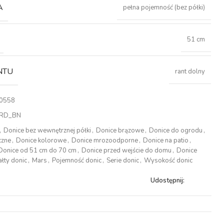
A
pełna pojemność (bez półki)
51 cm
NTU
rant dolny
0558
RD_BN
,
Donice bez wewnętrznej półki
,
Donice brązowe
,
Donice do ogrodu
,
czne
,
Donice kolorowe
,
Donice mrozoodporne
,
Donice na patio
,
Donice od 51 cm do 70 cm
,
Donice przed wejście do domu
,
Donice
ałty donic
,
Mars
,
Pojemność donic
,
Serie donic
,
Wysokość donic
Udostępnij: