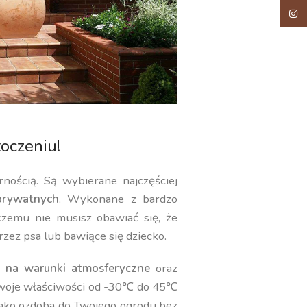
Insta
oczeniu!
rnością. Są wybierane najczęściej
rywatnych
. Wykonane z bardzo
 czemu nie musisz obawiać się, że
rzez psa lub bawiące się dziecko.
 na warunki atmosferyczne
oraz
swoje właściwości od -30℃ do 45℃
jako ozdoba do Twojego ogrodu bez