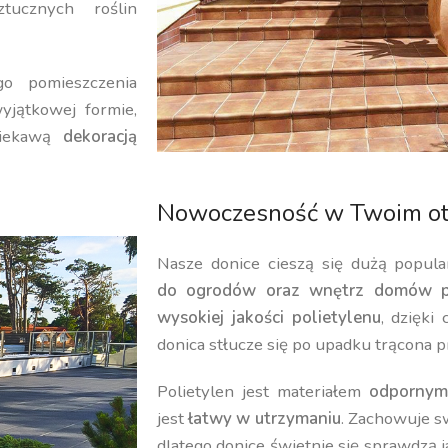
ucznych roślin
o pomieszczenia
yjątkowej formie,
iekawą
dekoracją
Nowoczesność w Twoim ot
Nasze donice cieszą się dużą popula
do ogrodów oraz wnętrz domów p
wysokiej jakości polietylenu
, dzięki
donica stłucze się po upadku trącona p
Polietylen jest materiałem
odpornym
jest
łatwy w utrzymaniu
. Zachowuje 
dlatego donice świetnie się sprawdzą 