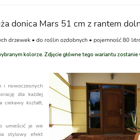
ża donica Mars 51 cm z rantem dol
ch drzewek • do roślin ozdobnych • pojemność 80 lit
ybranym kolorze. Zdjęcie główne tego wariantu zostanie
ch i nowoczesnych
orację dla każdej
a ciekawy kształt,
b umieścić je we
ia stylowy efekt