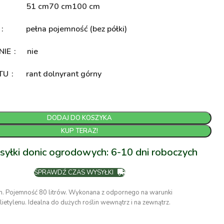
51 cm
70 cm
100 cm
A
pełna pojemność (bez półki)
NIE
nie
NTU
rant dolny
rant górny
DODAJ DO KOSZYKA
KUP TERAZ!
syłki donic ogrodowych: 6-10 dni roboczych
SPRAWDŹ CZAS WYSYŁKI
. Pojemność 80 litrów. Wykonana z odpornego na warunki
ietylenu. Idealna do dużych roślin wewnątrz i na zewnątrz.