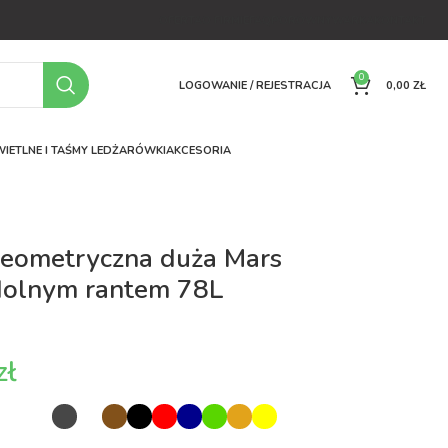
OFERTA
O FIRMIE
FAQ
PORÓWNYWARKA
KONTAKT
0
LOGOWANIE / REJESTRACJA
0,00
ZŁ
IETLNE I TAŚMY LED
ŻARÓWKI
AKCESORIA
geometryczna duża Mars
dolnym rantem 78L
zł