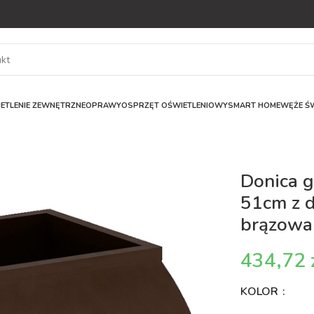
ETLENIE ZEWNĘTRZNE
OPRAWY
OSPRZĘT OŚWIETLENIOWY
SMART HOME
WĘŻE ŚW
Donica 
51cm z 
brązowa
KOLOR