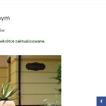
nym
rów
 wkrótce zaktualizowane.
Faceb