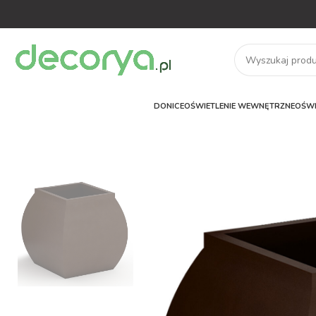
DONICE
OŚWIETLENIE WEWNĘTRZNE
OŚWI