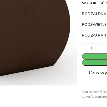
WYSOKOŚĆ
RODZAJ DN
PODŚWIETLE
RODZAJ RA
Czas wy
Donica Mars 51cm
atmosferyczne pol