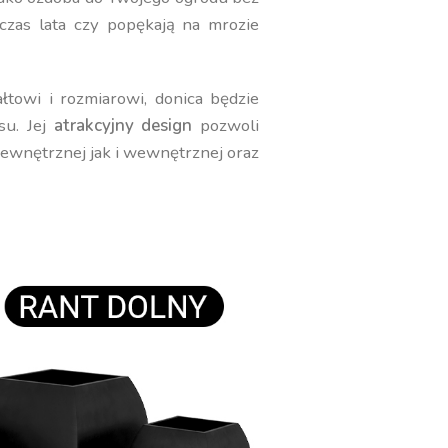
czas lata czy popękają na mrozie
towi i rozmiarowi, donica będzie
su. Jej
atrakcyjny design
pozwoli
zewnętrznej jak i wewnętrznej oraz