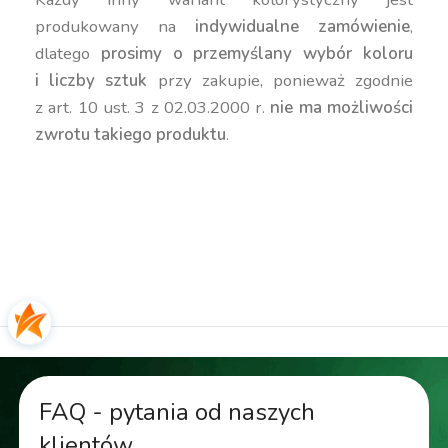
produkowany na
indywidualne zamówienie
,
dlatego
prosimy o przemyślany wybór koloru
i liczby sztuk
przy zakupie, ponieważ zgodnie
z art. 10 ust. 3 z 02.03.2000 r.
nie ma możliwości
zwrotu takiego produktu
.
duża donica, wysoka donica, kanciasta donica,
geometryczna donica, nowoczesna donica,
kolorowa donica, donica 70 cm, kwadratowa
donica, donica 120 litrów, donica 130 litrów
FAQ - pytania od naszych
klientów