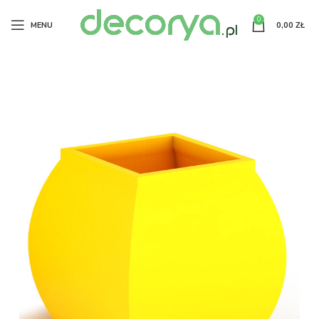
0
MENU
0,00
ZŁ