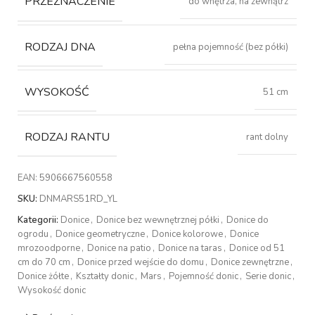
PRZEZNACZENIE
do wnętrza, na zewnątrz
RODZAJ DNA
pełna pojemność (bez półki)
WYSOKOŚĆ
51 cm
RODZAJ RANTU
rant dolny
EAN:
5906667560558
SKU:
DNMARS51RD_YL
Kategorii:
Donice
,
Donice bez wewnętrznej półki
,
Donice do
ogrodu
,
Donice geometryczne
,
Donice kolorowe
,
Donice
mrozoodporne
,
Donice na patio
,
Donice na taras
,
Donice od 51
cm do 70 cm
,
Donice przed wejście do domu
,
Donice zewnętrzne
,
Donice żółte
,
Kształty donic
,
Mars
,
Pojemność donic
,
Serie donic
,
Wysokość donic