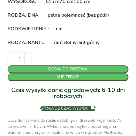
WYSOKOŚĆ
51 cm
70 cm
100 cm
RODZAJ DNA
pełna pojemność (bez półki)
PODŚWIETLENIE
nie
RODZAJ RANTU
rant dolny
rant górny
DODAJ DO KOSZYKA
KUP TERAZ!
Czas wysyłki donic ogrodowych: 6-10 dni
roboczych
SPRAWDŹ CZAS WYSYŁKI
Duża donica Mars do roślin ozdobnych i drzewek. Pojemność 78
litrów, wymiar 51 cm. Wykonana z polietylenu odpornego na
warunki atmosferyczne, idealna do wnętrz i ogrodów. Możliwość