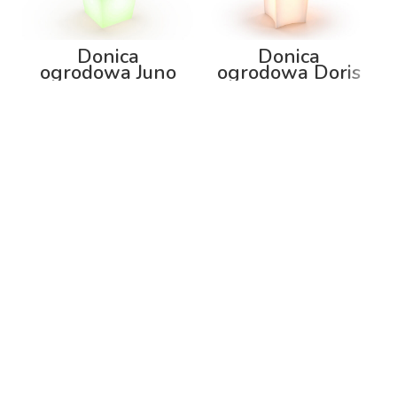
Donica
Donica
ogrodowa Juno
ogrodowa Doris
92cm z
80cm z
podświetleniem
podświetleniem
RGB