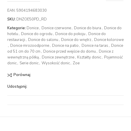
EAN:
5904194683030
SKU:
DNZOE50PD_RD
Kategorie:
Donice
,
Donice czerwone
,
Donice do biura
,
Donice do
hotelu
,
Donice do ogrodu
,
Donice do pokoju
,
Donice do
restauracji
,
Donice do salonu
,
Donice do wnętrz
,
Donice kolorowe
,
Donice mrozoodporne
,
Donice na patio
,
Donice na taras
,
Donice
od 51 cm do 70 cm
,
Donice przed wejście do domu
,
Donice z
wewnętrzną półką
,
Donice zewnętrzne
,
Kształty donic
,
Pojemność
donic
,
Serie donic
,
Wysokość donic
,
Zoe
Porównaj
Udostępnij: