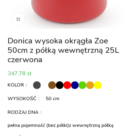
Kliknij aby powiększyć
Donica wysoka okrągła Zoe
50cm z półką wewnętrzną 25L
czerwona
zł
KOLOR
WYSOKOŚĆ
50 cm
RODZAJ DNA
pełna pojemność (bez półki)
z wewnętrzną półką