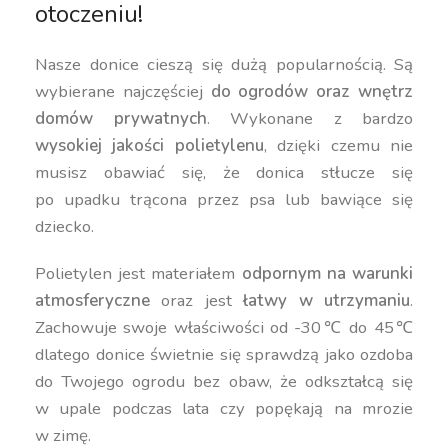
otoczeniu!
Nasze donice cieszą się dużą popularnością. Są
wybierane najczęściej
do ogrodów oraz wnętrz
domów prywatnych
. Wykonane z bardzo
wysokiej jakości polietylenu
, dzięki czemu nie
musisz obawiać się, że donica stłucze się
po upadku trącona przez psa lub bawiące się
dziecko.
Polietylen jest materiałem
odpornym na warunki
atmosferyczne
oraz jest
łatwy w utrzymaniu
.
Zachowuje swoje właściwości od -30℃ do 45℃
dlatego donice świetnie się sprawdzą jako ozdoba
do Twojego ogrodu bez obaw, że odkształcą się
w upale podczas lata czy popękają na mrozie
w zimę.