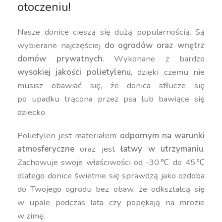
otoczeniu!
Nasze donice cieszą się dużą popularnością. Są
wybierane najczęściej
do ogrodów oraz wnętrz
domów prywatnych
. Wykonane z bardzo
wysokiej jakości polietylenu
, dzięki czemu nie
musisz obawiać się, że donica stłucze się
po upadku trącona przez psa lub bawiące się
dziecko.
Polietylen jest materiałem
odpornym na warunki
atmosferyczne
oraz jest
łatwy w utrzymaniu
.
Zachowuje swoje właściwości od -30℃ do 45℃
dlatego donice świetnie się sprawdzą jako ozdoba
do Twojego ogrodu bez obaw, że odkształcą się
w upale podczas lata czy popękają na mrozie
w zimę.