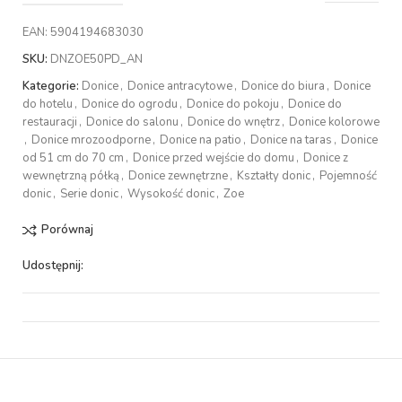
EAN:
5904194683030
SKU:
DNZOE50PD_AN
Kategorie:
Donice
,
Donice antracytowe
,
Donice do biura
,
Donice
do hotelu
,
Donice do ogrodu
,
Donice do pokoju
,
Donice do
restauracji
,
Donice do salonu
,
Donice do wnętrz
,
Donice kolorowe
,
Donice mrozoodporne
,
Donice na patio
,
Donice na taras
,
Donice
od 51 cm do 70 cm
,
Donice przed wejście do domu
,
Donice z
wewnętrzną półką
,
Donice zewnętrzne
,
Kształty donic
,
Pojemność
donic
,
Serie donic
,
Wysokość donic
,
Zoe
Porównaj
Udostępnij: