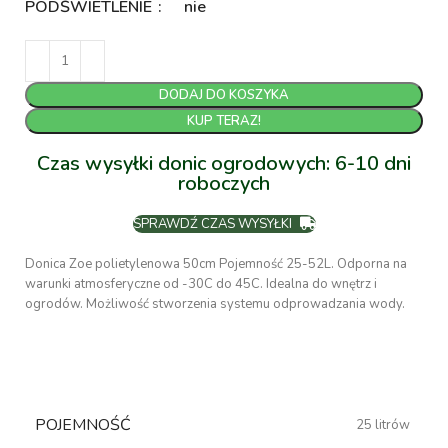
PODŚWIETLENIE
nie
DODAJ DO KOSZYKA
KUP TERAZ!
Czas wysyłki donic ogrodowych: 6-10 dni
roboczych
SPRAWDŹ CZAS WYSYŁKI
Donica Zoe polietylenowa 50cm Pojemność 25-52L. Odporna na
warunki atmosferyczne od -30C do 45C. Idealna do wnętrz i
ogrodów. Możliwość stworzenia systemu odprowadzania wody.
POJEMNOŚĆ
25 litrów