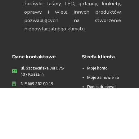
żarówki, taśmy LED, girlandy, kinkiety,
oprawy i wiele innych produktów
pozwalających na stworzenie
niepowtarzalnego klimatu.
Dane kontaktowe
Strefa klienta
ul. Szczecińska 38H, 75-
Moje konto
137 Koszalin
Moje zamówienia
NIP 669-252-00-19
Dane adresowe
Menu
Zwroty i reklamacje
Regulamin
Informacje o firmie
Polityka Prywatności
Koszty dostawy
Polityka plików cookies
Sklep on-line
Kontakt