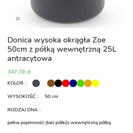
Kliknij aby powiększyć
Donica wysoka okrągła Zoe
50cm z półką wewnętrzną 25L
antracytowa
zł
KOLOR
WYSOKOŚĆ
50 cm
RODZAJ DNA
pełna pojemność (bez półki)
z wewnętrzną półką