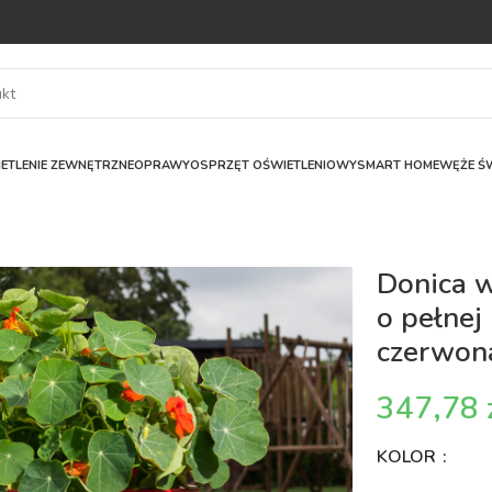
ETLENIE ZEWNĘTRZNE
OPRAWY
OSPRZĘT OŚWIETLENIOWY
SMART HOME
WĘŻE ŚW
Donica 
o pełnej
czerwon
KOLOR