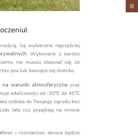
Insta
oczeniu!
rnością. Są wybierane najczęściej
rywatnych
. Wykonane z bardzo
 czemu nie musisz obawiać się, że
rzez psa lub bawiące się dziecko.
 na warunki atmosferyczne
oraz
swoje właściwości od -30℃ do 45℃
jako ozdoba do Twojego ogrodu bez
czas lata czy popękają na mrozie
towi i rozmiarowi, donica będzie