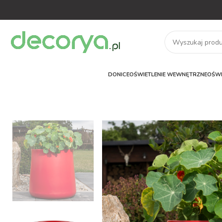
DONICE
OŚWIETLENIE WEWNĘTRZNE
OŚWI