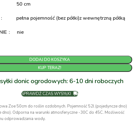
50 cm
A
pełna pojemność (bez półki)
z wewnętrzną półką
NIE
nie
DODAJ DO KOSZYKA
KUP TERAZ!
syłki donic ogrodowych: 6-10 dni roboczych
SPRAWDŹ CZAS WYSYŁKI
nowa Zoe 50cm do roślin ozdobnych. Pojemność 52l (pojedyncze dno)
e dno). Odporna na warunki atmosferyczne -30C do 45C. Możliwość
mu odprowadzania wody.