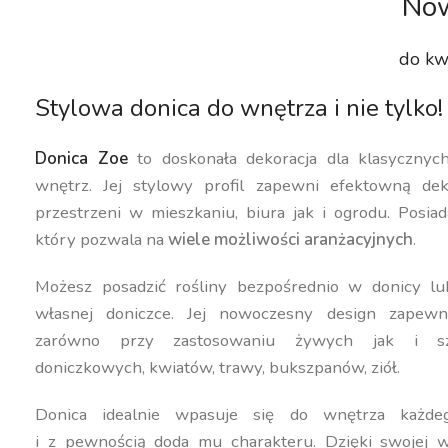
Now
do kw
Stylowa donica do wnętrza i nie tylko!
Donica Zoe
to doskonała dekoracja dla klasyczny
wnętrz. Jej stylowy profil zapewni efektowną dek
przestrzeni w mieszkaniu, biura jak i ogrodu. Posiad
który pozwala na
wiele możliwości aranżacyjnych
.
Możesz posadzić rośliny bezpośrednio w donicy lu
własnej doniczce. Jej nowoczesny design zapewn
zarówno przy zastosowaniu żywych jak i szt
doniczkowych, kwiatów, trawy, bukszpanów, ziół.
Donica idealnie wpasuje się do wnętrza każdeg
i z pewnością doda mu charakteru. Dzięki swojej w