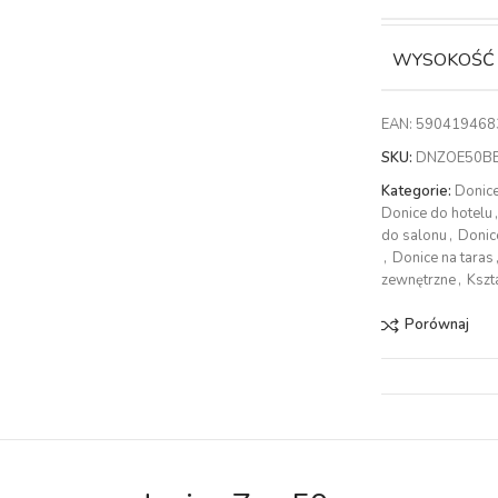
WYSOKOŚĆ
EAN:
590419468
SKU:
DNZOE50B
Kategorie:
Donic
Donice do hotelu
do salonu
,
Donic
,
Donice na taras
zewnętrzne
,
Kszt
Porównaj