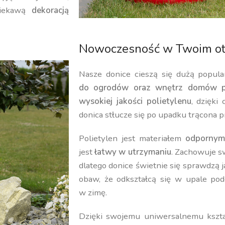
iekawą
dekoracją
Nowoczesność w Twoim ot
Nasze donice cieszą się dużą popula
do ogrodów oraz wnętrz domów p
wysokiej jakości polietylenu
, dzięki
donica stłucze się po upadku trącona p
Polietylen jest materiałem
odpornym
jest
łatwy w utrzymaniu
. Zachowuje 
dlatego donice świetnie się sprawdzą 
obaw, że odkształcą się w upale pod
w zimę.
Dzięki swojemu uniwersalnemu kształ