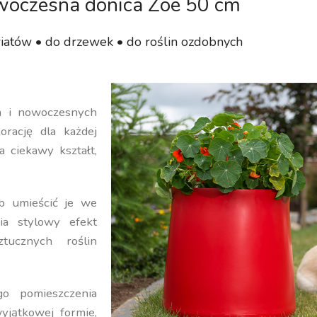
oczesna donica Zoe 50 cm
iatów • do drzewek • do roślin ozdobnych
ch i nowoczesnych
orację dla każdej
a ciekawy kształt,
b umieścić je we
ia stylowy efekt
ucznych roślin
o pomieszczenia
yjątkowej formie,