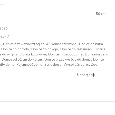
50 cm
3030
EZ_RD
e
,
Donice bez wewnętrznej półki
,
Donice czerwone
,
Donice do biura
,
,
Donice do ogrodu
,
Donice do pokoju
,
Donice do restauracji
,
Donice
e do wnętrz
,
Donice kolorowe
,
Donice mrozoodporne
,
Donice na patio
,
Donice od 51 cm do 70 cm
,
Donice przed wejście do domu
,
Donice
ałty donic
,
Pojemność donic
,
Serie donic
,
Wysokość donic
,
Zoe
Udostępnij: