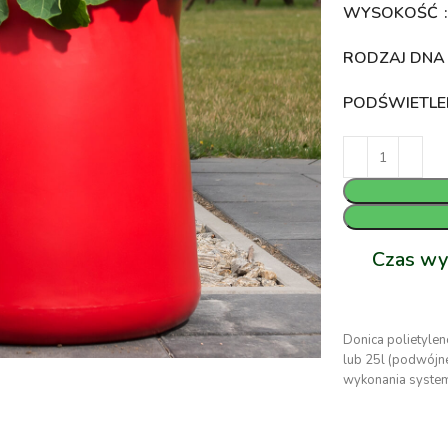
WYSOKOŚĆ
RODZAJ DN
PODŚWIETLE
Czas wy
Donica polietyle
lub 25l (podwójn
wykonania syste