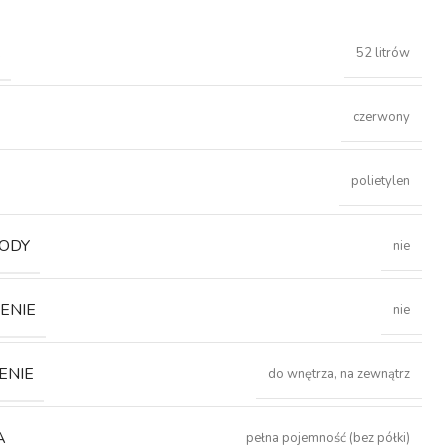
Ć
52 litrów
czerwony
polietylen
ODY
nie
ENIE
nie
ENIE
do wnętrza, na zewnątrz
A
pełna pojemność (bez półki)