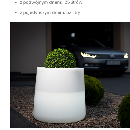
z podwójnym dnem:
25 litrów
z pojedynczym dnem:
52 litry