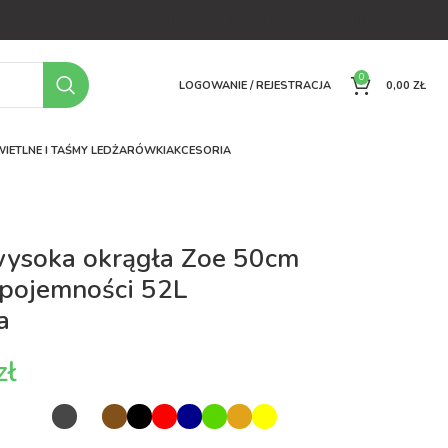
OFERTA
O FIRMIE
FAQ
PORÓWNYWARKA
KONTAKT
0
LOGOWANIE / REJESTRACJA
0,00
ZŁ
IETLNE I TAŚMY LED
ŻARÓWKI
AKCESORIA
wysoka okrągła Zoe 50cm
 pojemności 52L
a
zł