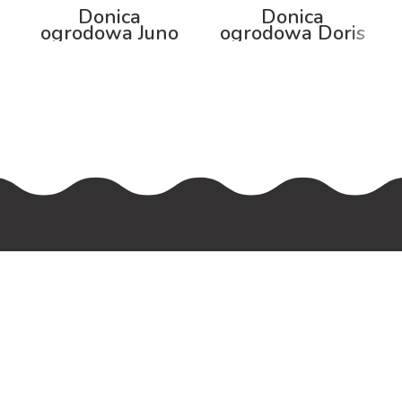
Donica
Donica
ogrodowa Juno
ogrodowa Doris
92cm z
100cm z
podświetleniem
podświetleniem
W naszej ofercie znajdziecie Państwo
produkty takie jak: oświetlenie Smart
Home, lampy do wnętrz i ogrodów,