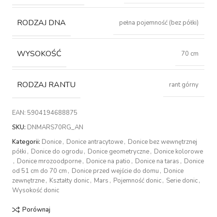
RODZAJ DNA
pełna pojemność (bez półki)
WYSOKOŚĆ
70 cm
RODZAJ RANTU
rant górny
EAN:
5904194688875
SKU:
DNMARS70RG_AN
Kategorii:
Donice
,
Donice antracytowe
,
Donice bez wewnętrznej
półki
,
Donice do ogrodu
,
Donice geometryczne
,
Donice kolorowe
,
Donice mrozoodporne
,
Donice na patio
,
Donice na taras
,
Donice
od 51 cm do 70 cm
,
Donice przed wejście do domu
,
Donice
zewnętrzne
,
Kształty donic
,
Mars
,
Pojemność donic
,
Serie donic
,
Wysokość donic
Porównaj