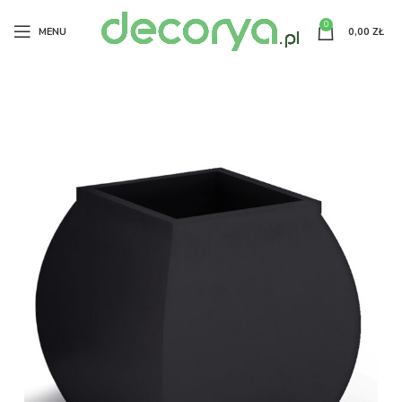
0
MENU
0,00
ZŁ