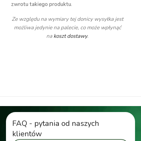
zwrotu takiego produktu
.
Ze względu na wymiary tej donicy wysyłka jest
możliwa jedynie na palecie, co może wpłynąć
na
koszt dostawy
.
duża donica, wysoka donica, kanciasta donica,
geometryczna donica, nowoczesna donica,
kolorowa donica, donica 70 cm, kwadratowa
donica, donica 120 litrów, donica 130 litrów
FAQ - pytania od naszych
klientów