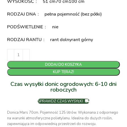
WYSOKOŚĆ
51 cm
70 cm
100 cm
RODZAJ DNA
pełna pojemność (bez półki)
PODŚWIETLENIE
nie
RODZAJ RANTU
rant dolny
rant górny
DODAJ DO KOSZYKA
KUP TERAZ!
Czas wysyłki donic ogrodowych: 6-10 dni
roboczych
SPRAWDŹ CZAS WYSYŁKI
Donica Mars 70cm. Pojemność 125 litrów. Wykonana z odpornego
na warunki atmosferyczne polietylenu. Idealna do dużych roślin,
zapewniająca im odpowiednią przestrzeń do rozwoju.