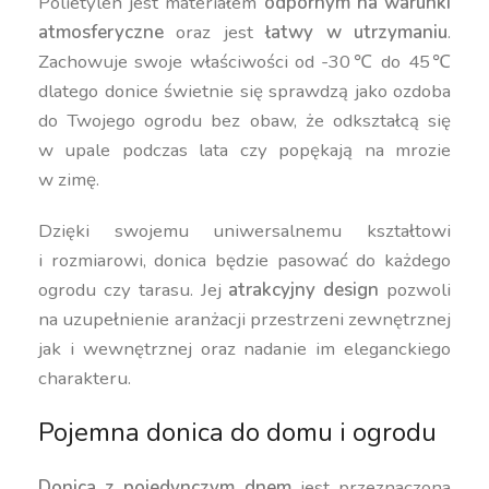
Polietylen jest materiałem
odpornym na warunki
atmosferyczne
oraz jest
łatwy w utrzymaniu
.
Zachowuje swoje właściwości od -30℃ do 45℃
dlatego donice świetnie się sprawdzą jako ozdoba
do Twojego ogrodu bez obaw, że odkształcą się
w upale podczas lata czy popękają na mrozie
w zimę.
Dzięki swojemu uniwersalnemu kształtowi
i rozmiarowi, donica będzie pasować do każdego
ogrodu czy tarasu. Jej
atrakcyjny design
pozwoli
na uzupełnienie aranżacji przestrzeni zewnętrznej
jak i wewnętrznej oraz nadanie im eleganckiego
charakteru.
Pojemna donica do domu i ogrodu
Donica z pojedynczym dnem
jest przeznaczona