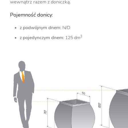
wewnątrz razem z doniczką.
Pojemność donicy:
z podwójnym dnem:
N/D
3
z pojedynczym dnem:
125 dm