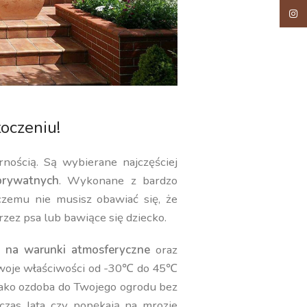
Insta
oczeniu!
rnością. Są wybierane najczęściej
rywatnych
. Wykonane z bardzo
 czemu nie musisz obawiać się, że
rzez psa lub bawiące się dziecko.
 na warunki atmosferyczne
oraz
swoje właściwości od -30℃ do 45℃
jako ozdoba do Twojego ogrodu bez
czas lata czy popękają na mrozie