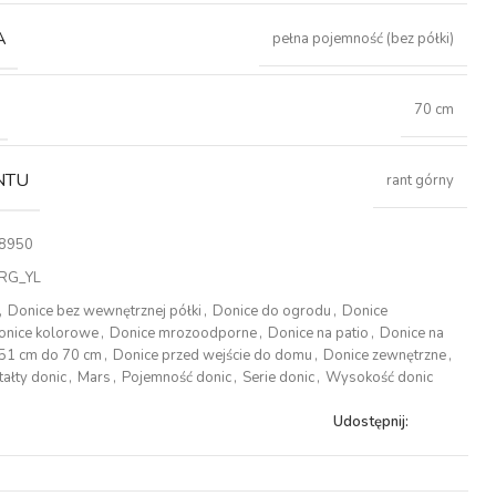
A
pełna pojemność (bez półki)
70 cm
NTU
rant górny
8950
RG_YL
,
Donice bez wewnętrznej półki
,
Donice do ogrodu
,
Donice
onice kolorowe
,
Donice mrozoodporne
,
Donice na patio
,
Donice na
 51 cm do 70 cm
,
Donice przed wejście do domu
,
Donice zewnętrzne
,
tałty donic
,
Mars
,
Pojemność donic
,
Serie donic
,
Wysokość donic
Udostępnij: