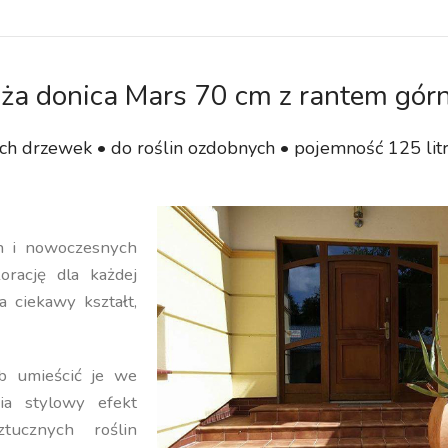
ża donica Mars 70 cm z rantem gó
ch drzewek • do roślin ozdobnych • pojemność 125 lit
ch i nowoczesnych
orację dla każdej
a ciekawy kształt,
b umieścić je we
ia stylowy efekt
ucznych roślin