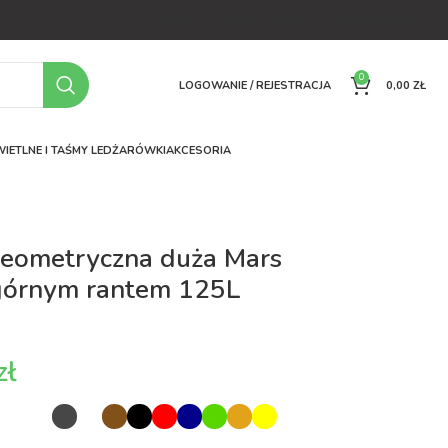
OFERTA
O FIRMIE
FAQ
PORÓWNYWARKA
KONTAKT
0
LOGOWANIE / REJESTRACJA
0,00
ZŁ
IETLNE I TAŚMY LED
ŻARÓWKI
AKCESORIA
geometryczna duża Mars
górnym rantem 125L
zł