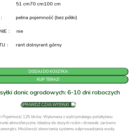
51 cm
70 cm
100 cm
A
pełna pojemność (bez półki)
NIE
nie
NTU
rant dolny
rant górny
DODAJ DO KOSZYKA
KUP TERAZ!
syłki donic ogrodowych: 6-10 dni roboczych
SPRAWDŹ CZAS WYSYŁKI
 Pojemność 125 litrów. Wykonana z wytrzymałego polietylenu
nki atmosferyczne. Idealna do dużych roślin i drzewek, zarówno
na zewnątrz. Możliwość stworzenia systemu odprowadzania wody.