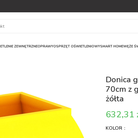
ETLENIE ZEWNĘTRZNE
OPRAWY
OSPRZĘT OŚWIETLENIOWY
SMART HOME
WĘŻE ŚW
Donica 
70cm z 
żółta
KOLOR