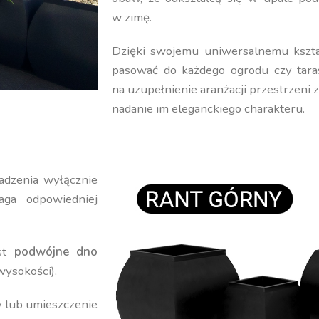
w zimę.
Dzięki swojemu uniwersalnemu kształ
pasować do każdego ogrodu czy tara
na uzupełnienie aranżacji przestrzeni 
nadanie im eleganckiego charakteru.
adzenia wyłącznie
ga odpowiedniej
est
podwójne dno
wysokości).
y lub umieszczenie