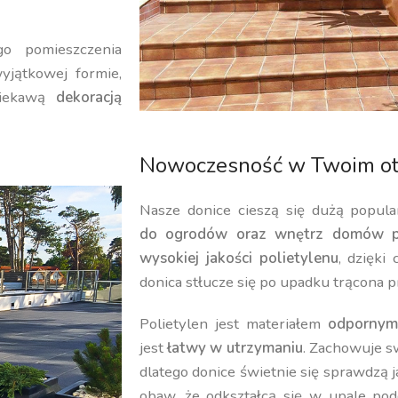
o pomieszczenia
yjątkowej formie,
iekawą
dekoracją
Nowoczesność w Twoim ot
Nasze donice cieszą się dużą popula
do ogrodów oraz wnętrz domów p
wysokiej jakości polietylenu
, dzięki
donica stłucze się po upadku trącona p
Polietylen jest materiałem
odpornym
jest
łatwy w utrzymaniu
. Zachowuje 
dlatego donice świetnie się sprawdzą 
obaw, że odkształcą się w upale pod