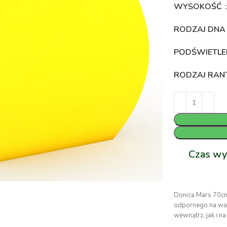
WYSOKOŚĆ
RODZAJ DN
PODŚWIETLE
RODZAJ RA
Czas wy
Donica Mars 70cm
odpornego na waru
wewnątrz, jak i 