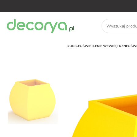
DONICE
OŚWIETLENIE WEWNĘTRZNE
OŚWI