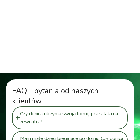
nowoczesna 92 cm, donica ozdobna do ogrodu,
donica plastikowa wysoka, donica z podwójnym
dnem 92 cm, doniczka elegancka wysoka, doniczka
na taras, doniczka nowoczesna, duża donica
nowoczesna, doniczka ozdobna wysoka, wysoka
donica ogrodowa
FAQ - pytania od naszych
klientów
Czy donica utrzyma swoją formę przez lata na
zewnątrz?
Mam małe dzieci biegające po domu. Czy donica