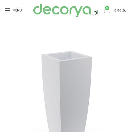
0
MENU
0,00
ZŁ