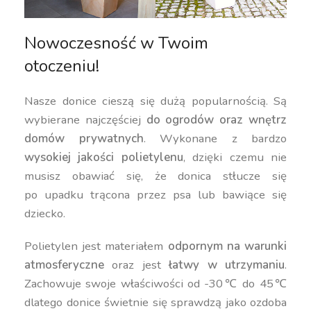
Nowoczesność w Twoim
otoczeniu!
Nasze donice cieszą się dużą popularnością. Są
wybierane najczęściej
do ogrodów oraz wnętrz
domów prywatnych
. Wykonane z bardzo
wysokiej jakości polietylenu
, dzięki czemu nie
musisz obawiać się, że donica stłucze się
po upadku trącona przez psa lub bawiące się
dziecko.
Polietylen jest materiałem
odpornym na warunki
atmosferyczne
oraz jest
łatwy w utrzymaniu
.
Zachowuje swoje właściwości od -30℃ do 45℃
dlatego donice świetnie się sprawdzą jako ozdoba