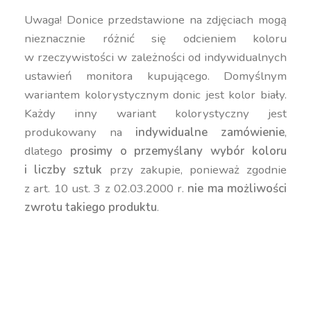
Uwaga! Donice przedstawione na zdjęciach mogą
nieznacznie różnić się odcieniem koloru
w rzeczywistości w zależności od indywidualnych
ustawień monitora kupującego. Domyślnym
wariantem kolorystycznym donic jest kolor biały.
Każdy inny wariant kolorystyczny jest
produkowany na
indywidualne zamówienie
,
dlatego
prosimy o przemyślany wybór koloru
i liczby sztuk
przy zakupie, ponieważ zgodnie
z art. 10 ust. 3 z 02.03.2000 r.
nie ma możliwości
zwrotu takiego produktu
.
donica wysoka, donica 92 cm, donica dekoracyjna
nowoczesna, donica do dużych roślin, donica do
kwiatów 92 cm, donica do salonu, donica
geometryczna wysoka, donica Juno, donica