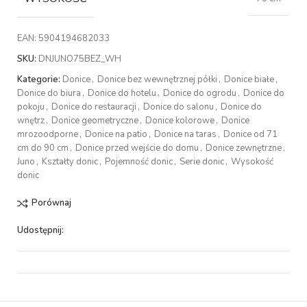
EAN:
5904194682033
SKU:
DNJUNO75BEZ_WH
Kategorie:
Donice
,
Donice bez wewnętrznej półki
,
Donice białe
,
Donice do biura
,
Donice do hotelu
,
Donice do ogrodu
,
Donice do
pokoju
,
Donice do restauracji
,
Donice do salonu
,
Donice do
wnętrz
,
Donice geometryczne
,
Donice kolorowe
,
Donice
mrozoodporne
,
Donice na patio
,
Donice na taras
,
Donice od 71
cm do 90 cm
,
Donice przed wejście do domu
,
Donice zewnętrzne
,
Juno
,
Kształty donic
,
Pojemność donic
,
Serie donic
,
Wysokość
donic
Porównaj
Udostępnij: