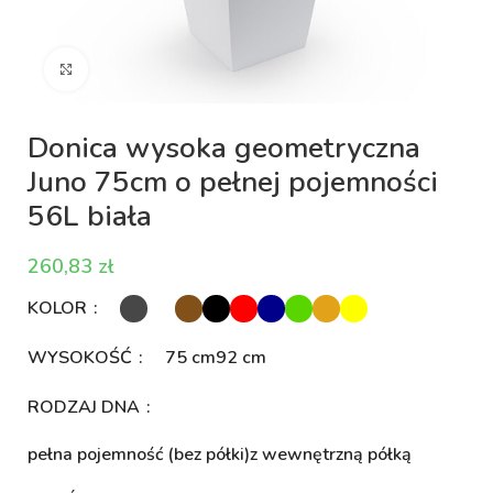
Kliknij aby powiększyć
Donica wysoka geometryczna
Juno 75cm o pełnej pojemności
56L biała
zł
KOLOR
WYSOKOŚĆ
75 cm
92 cm
RODZAJ DNA
pełna pojemność (bez półki)
z wewnętrzną półką