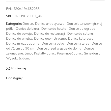
EAN:
5904194682033
SKU:
DNJUNO75BEZ_AN
Kategorie:
Donice
,
Donice antracytowe
,
Donice bez wewnętrznej
półki
,
Donice do biura
,
Donice do hotelu
,
Donice do ogrodu
,
Donice do pokoju
,
Donice do restauracji
,
Donice do salonu
,
Donice do wnętrz
,
Donice geometryczne
,
Donice kolorowe
,
Donice mrozoodporne
,
Donice na patio
,
Donice na taras
,
Donice
od 71 cm do 90 cm
,
Donice przed wejście do domu
,
Donice
zewnętrzne
,
Juno
,
Kształty donic
,
Pojemność donic
,
Serie donic
,
Wysokość donic
Porównaj
Udostępnij: