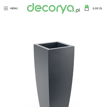
0
MENU
0,00
ZŁ