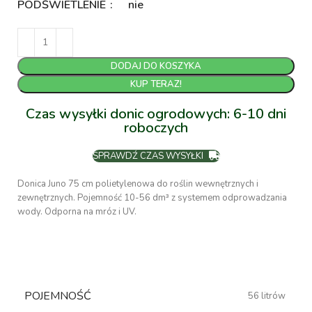
PODŚWIETLENIE
nie
DODAJ DO KOSZYKA
KUP TERAZ!
Czas wysyłki donic ogrodowych: 6-10 dni
roboczych
SPRAWDŹ CZAS WYSYŁKI
Donica Juno 75 cm polietylenowa do roślin wewnętrznych i
zewnętrznych. Pojemność 10-56 dm³ z systemem odprowadzania
wody. Odporna na mróz i UV.
POJEMNOŚĆ
56 litrów