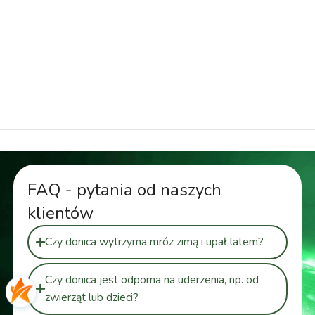
donica plastikowa wysoka, donica z podwójnym
dnem 92 cm, doniczka elegancka wysoka, doniczka
na taras, doniczka nowoczesna, duża donica
nowoczesna, doniczka ozdobna wysoka, wysoka
donica ogrodowa
FAQ - pytania od naszych
klientów
Czy donica wytrzyma mróz zimą i upał latem?
Czy donica jest odporna na uderzenia, np. od
zwierząt lub dzieci?