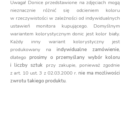
Uwaga! Donice przedstawione na zdjęciach mogą
nieznacznie różnić się odcieniem koloru
w rzeczywistości w zależności od indywidualnych
ustawień monitora kupującego. Domyślnym
wariantem kolorystycznym donic jest kolor biały.
Każdy inny wariant kolorystyczny jest
produkowany na
indywidualne zamówienie
,
dlatego
prosimy o przemyślany wybór koloru
i liczby sztuk
przy zakupie, ponieważ zgodnie
z art. 10 ust. 3 z 02.03.2000 r.
nie ma możliwości
zwrotu takiego produktu
.
donica wysoka, donica 92 cm, donica dekoracyjna
nowoczesna, donica do dużych roślin, donica do
kwiatów 92 cm, donica do salonu, donica
geometryczna wysoka, donica Juno, donica
nowoczesna 92 cm, donica ozdobna do ogrodu,