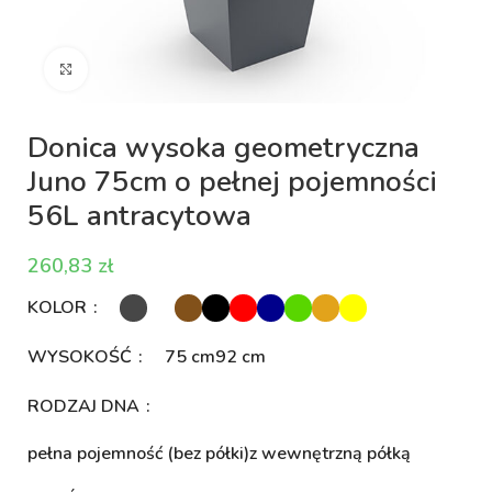
Kliknij aby powiększyć
Donica wysoka geometryczna
Juno 75cm o pełnej pojemności
56L antracytowa
zł
KOLOR
WYSOKOŚĆ
75 cm
92 cm
RODZAJ DNA
pełna pojemność (bez półki)
z wewnętrzną półką