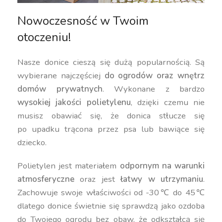
Nowoczesność w Twoim
otoczeniu!
Nasze donice cieszą się dużą popularnością. Są
wybierane najczęściej
do ogrodów oraz wnętrz
domów prywatnych
. Wykonane z bardzo
wysokiej jakości polietylenu
, dzięki czemu nie
musisz obawiać się, że donica stłucze się
po upadku trącona przez psa lub bawiące się
dziecko.
Polietylen jest materiałem
odpornym na warunki
atmosferyczne
oraz jest
łatwy w utrzymaniu
.
Zachowuje swoje właściwości od -30℃ do 45℃
dlatego donice świetnie się sprawdzą jako ozdoba
do Twojego ogrodu bez obaw, że odkształcą się