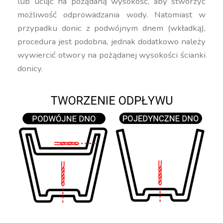
lub uciąć na pożądaną wysokość, aby stworzyć
możliwość odprowadzania wody. Natomiast w
przypadku donic z podwójnym dnem (wkładką),
procedura jest podobna, jednak dodatkowo należy
wywiercić otwory na pożądanej wysokości ścianki
donicy.