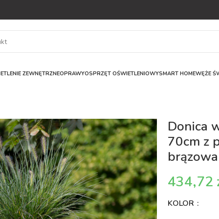
ETLENIE ZEWNĘTRZNE
OPRAWY
OSPRZĘT OŚWIETLENIOWY
SMART HOME
WĘŻE ŚW
Donica 
70cm z 
brązowa
KOLOR