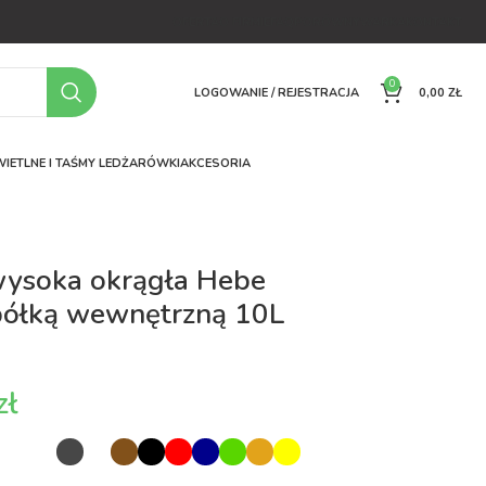
OFERTA
O FIRMIE
FAQ
PORÓWNYWARKA
KONTAKT
0
LOGOWANIE / REJESTRACJA
0,00
ZŁ
IETLNE I TAŚMY LED
ŻARÓWKI
AKCESORIA
wysoka okrągła Hebe
półką wewnętrzną 10L
zł