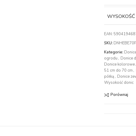
WYSOKOŚĆ
EAN:
590419468
SKU:
DNHEBE70
Kategorie:
Donic
ogrodu
,
Donice 
Donice kolorowe
51 cm do 70 cm
,
półką
,
Donice ze
Wysokość donic
Porównaj