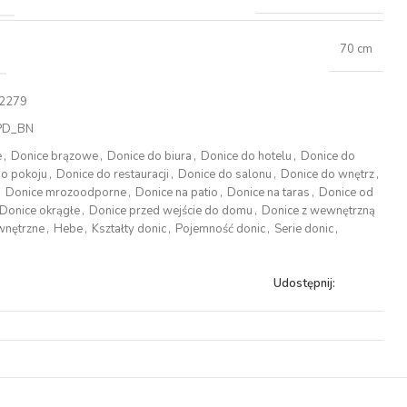
70 cm
2279
PD_BN
e
,
Donice brązowe
,
Donice do biura
,
Donice do hotelu
,
Donice do
do pokoju
,
Donice do restauracji
,
Donice do salonu
,
Donice do wnętrz
,
,
Donice mrozoodporne
,
Donice na patio
,
Donice na taras
,
Donice od
Donice okrągłe
,
Donice przed wejście do domu
,
Donice z wewnętrzną
wnętrzne
,
Hebe
,
Kształty donic
,
Pojemność donic
,
Serie donic
,
Udostępnij: