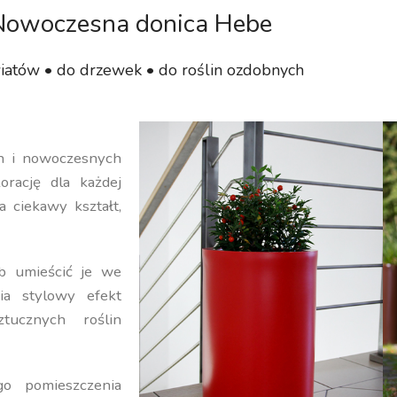
Nowoczesna donica Hebe
iatów • do drzewek • do roślin ozdobnych
ch i nowoczesnych
orację dla każdej
a ciekawy kształt,
b umieścić je we
ia stylowy efekt
ucznych roślin
o pomieszczenia