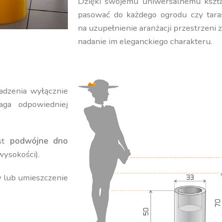
Dzięki swojemu uniwersalnemu kształ
pasować do każdego ogrodu czy tara
na uzupełnienie aranżacji przestrzeni 
nadanie im eleganckiego charakteru.
adzenia wyłącznie
ga odpowiedniej
est
podwójne dno
wysokości).
y lub umieszczenie