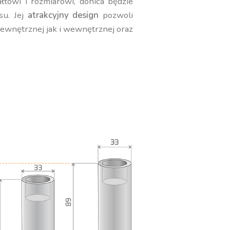
towi i rozmiarowi, donica będzie
su. Jej
atrakcyjny design
pozwoli
zewnętrznej jak i wewnętrznej oraz