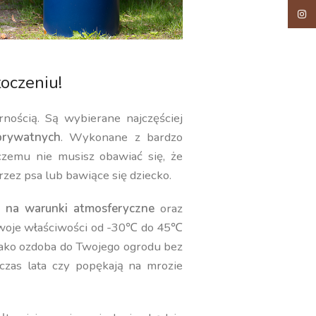
Insta
oczeniu!
rnością. Są wybierane najczęściej
rywatnych
. Wykonane z bardzo
 czemu nie musisz obawiać się, że
rzez psa lub bawiące się dziecko.
 na warunki atmosferyczne
oraz
swoje właściwości od -30℃ do 45℃
jako ozdoba do Twojego ogrodu bez
czas lata czy popękają na mrozie