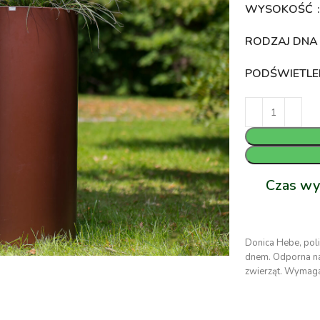
WYSOKOŚĆ
RODZAJ DN
PODŚWIETLE
Czas wy
Donica Hebe, poli
dnem. Odporna na
zwierząt. Wymaga