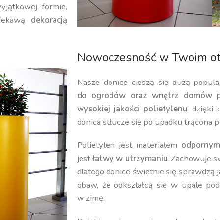
yjątkowej formie,
iekawą
dekoracją
Nowoczesność w Twoim ot
Nasze donice cieszą się dużą popula
do ogrodów oraz wnętrz domów p
wysokiej jakości polietylenu
, dzięki
donica stłucze się po upadku trącona p
Polietylen jest materiałem
odpornym
jest
łatwy w utrzymaniu
. Zachowuje 
dlatego donice świetnie się sprawdzą 
obaw, że odkształcą się w upale pod
w zimę.