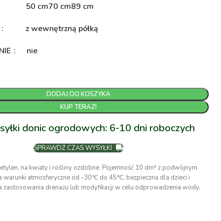
50 cm
70 cm
89 cm
A
z wewnętrzną półką
NIE
nie
DODAJ DO KOSZYKA
KUP TERAZ!
syłki donic ogrodowych: 6-10 dni roboczych
SPRAWDŹ CZAS WYSYŁKI
etylen, na kwiaty i rośliny ozdobne. Pojemność 10 dm³ z podwójnym
 warunki atmosferyczne od -30℃ do 45℃, bezpieczna dla dzieci i
 zastosowania drenażu lub modyfikacji w celu odprowadzenia wody.