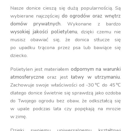
Nasze donice cieszą się dużą popularnością. Są
wybierane najczęściej
do ogrodów oraz wnętrz
domów prywatnych
. Wykonane z bardzo
wysokiej jakości polietylenu
, dzięki czemu nie
musisz obawiać się, że donica stłucze się
po upadku trącona przez psa lub bawiące się
dziecko.
Polietylen jest materiałem
odpornym na warunki
atmosferyczne
oraz jest
łatwy w utrzymaniu
.
Zachowuje swoje właściwości od -30℃ do 45℃
dlatego donice świetnie się sprawdzą jako ozdoba
do Twojego ogrodu bez obaw, że odkształcą się
w upale podczas lata czy popękają na mrozie
w zimę.
Dzięki swojemu uniwersalnemu kształtowi