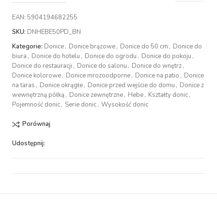
EAN:
5904194682255
SKU:
DNHEBE50PD_BN
Kategorie:
Donice
,
Donice brązowe
,
Donice do 50 cm
,
Donice do
biura
,
Donice do hotelu
,
Donice do ogrodu
,
Donice do pokoju
,
Donice do restauracji
,
Donice do salonu
,
Donice do wnętrz
,
Donice kolorowe
,
Donice mrozoodporne
,
Donice na patio
,
Donice
na taras
,
Donice okrągłe
,
Donice przed wejście do domu
,
Donice z
wewnętrzną półką
,
Donice zewnętrzne
,
Hebe
,
Kształty donic
,
Pojemność donic
,
Serie donic
,
Wysokość donic
Porównaj
Udostępnij: