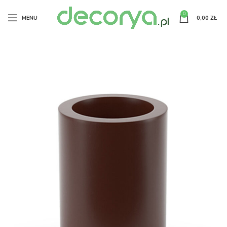
0
MENU
0,00
ZŁ