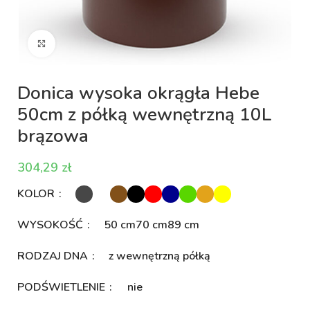
Kliknij aby powiększyć
Donica wysoka okrągła Hebe
50cm z półką wewnętrzną 10L
brązowa
zł
KOLOR
WYSOKOŚĆ
50 cm
70 cm
89 cm
RODZAJ DNA
z wewnętrzną półką
PODŚWIETLENIE
nie