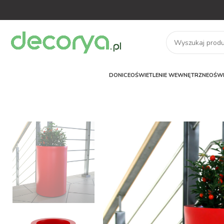
DONICE
OŚWIETLENIE WEWNĘTRZNE
OŚWI