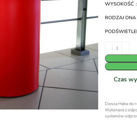
WYSOKOŚĆ
RODZAJ DN
PODŚWIETLE
Czas wy
Donica Hebe do r
Wykonana z odpor
systemów odpro