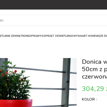
ETLENIE ZEWNĘTRZNE
OPRAWY
OSPRZĘT OŚWIETLENIOWY
SMART HOME
WĘŻE ŚW
Donica 
50cm z 
czerwon
KOLOR