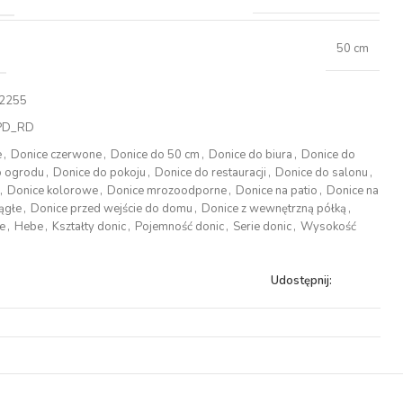
50 cm
2255
PD_RD
e
,
Donice czerwone
,
Donice do 50 cm
,
Donice do biura
,
Donice do
o ogrodu
,
Donice do pokoju
,
Donice do restauracji
,
Donice do salonu
,
,
Donice kolorowe
,
Donice mrozoodporne
,
Donice na patio
,
Donice na
ągłe
,
Donice przed wejście do domu
,
Donice z wewnętrzną półką
,
e
,
Hebe
,
Kształty donic
,
Pojemność donic
,
Serie donic
,
Wysokość
Udostępnij: