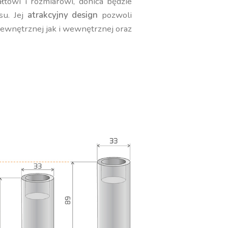
towi i rozmiarowi, donica będzie
su. Jej
atrakcyjny design
pozwoli
zewnętrznej jak i wewnętrznej oraz