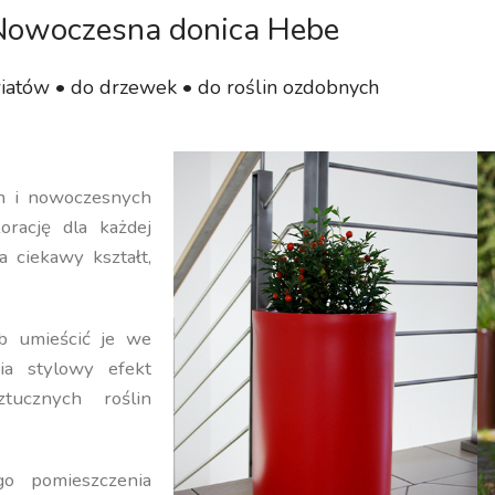
Nowoczesna donica Hebe
iatów • do drzewek • do roślin ozdobnych
ch i nowoczesnych
orację dla każdej
a ciekawy kształt,
b umieścić je we
ia stylowy efekt
ucznych roślin
o pomieszczenia