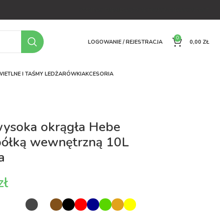
OFERTA
O FIRMIE
FAQ
PORÓWNYWARKA
KONTAKT
0
LOGOWANIE / REJESTRACJA
0,00
ZŁ
IETLNE I TAŚMY LED
ŻARÓWKI
AKCESORIA
wysoka okrągła Hebe
półką wewnętrzną 10L
a
zł