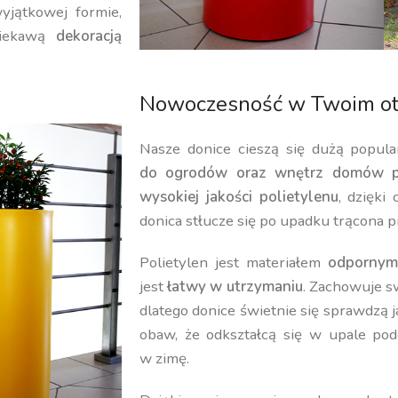
yjątkowej formie,
iekawą
dekoracją
Nowoczesność w Twoim ot
Nasze donice cieszą się dużą popula
do ogrodów oraz wnętrz domów p
wysokiej jakości polietylenu
, dzięki
donica stłucze się po upadku trącona p
Polietylen jest materiałem
odpornym
jest
łatwy w utrzymaniu
. Zachowuje 
dlatego donice świetnie się sprawdzą 
obaw, że odkształcą się w upale pod
w zimę.