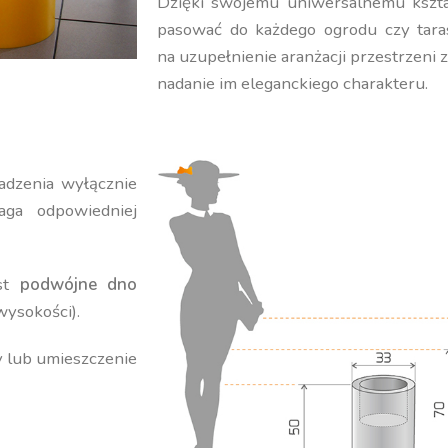
Dzięki swojemu uniwersalnemu kształ
pasować do każdego ogrodu czy tara
na uzupełnienie aranżacji przestrzeni 
nadanie im eleganckiego charakteru.
adzenia wyłącznie
ga odpowiedniej
est
podwójne dno
wysokości).
y lub umieszczenie