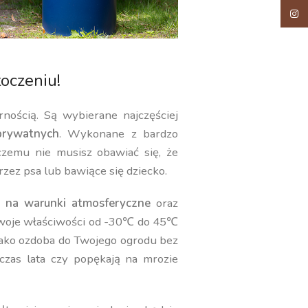
Insta
oczeniu!
rnością. Są wybierane najczęściej
rywatnych
. Wykonane z bardzo
 czemu nie musisz obawiać się, że
rzez psa lub bawiące się dziecko.
 na warunki atmosferyczne
oraz
swoje właściwości od -30℃ do 45℃
jako ozdoba do Twojego ogrodu bez
czas lata czy popękają na mrozie