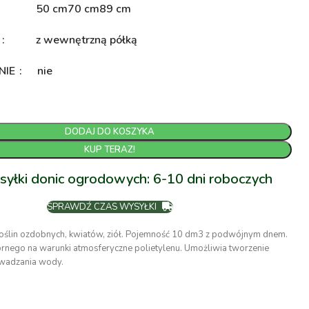
50 cm
70 cm
89 cm
A
z wewnętrzną półką
NIE
nie
DODAJ DO KOSZYKA
KUP TERAZ!
syłki donic ogrodowych: 6-10 dni roboczych
SPRAWDŹ CZAS WYSYŁKI
oślin ozdobnych, kwiatów, ziół. Pojemność 10 dm3 z podwójnym dnem.
nego na warunki atmosferyczne polietylenu. Umożliwia tworzenie
wadzania wody.