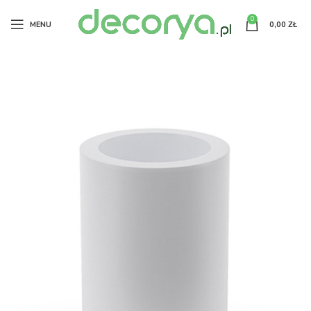
0
MENU
0,00
ZŁ