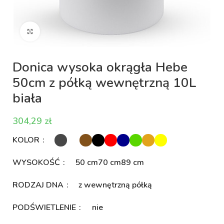
Kliknij aby powiększyć
Donica wysoka okrągła Hebe
50cm z półką wewnętrzną 10L
biała
zł
KOLOR
WYSOKOŚĆ
50 cm
70 cm
89 cm
RODZAJ DNA
z wewnętrzną półką
PODŚWIETLENIE
nie