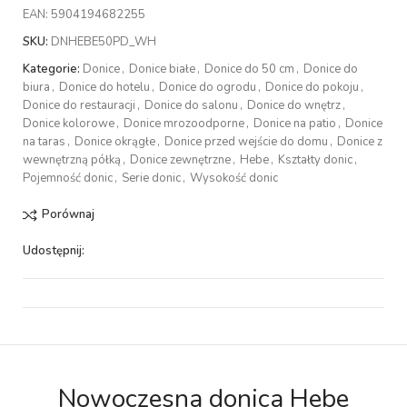
EAN:
5904194682255
SKU:
DNHEBE50PD_WH
Kategorie:
Donice
,
Donice białe
,
Donice do 50 cm
,
Donice do
biura
,
Donice do hotelu
,
Donice do ogrodu
,
Donice do pokoju
,
Donice do restauracji
,
Donice do salonu
,
Donice do wnętrz
,
Donice kolorowe
,
Donice mrozoodporne
,
Donice na patio
,
Donice
na taras
,
Donice okrągłe
,
Donice przed wejście do domu
,
Donice z
wewnętrzną półką
,
Donice zewnętrzne
,
Hebe
,
Kształty donic
,
Pojemność donic
,
Serie donic
,
Wysokość donic
Porównaj
Udostępnij:
Nowoczesna donica Hebe