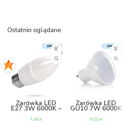
RGB
Ostatnio oglądane
W
Żarówka LED
Żarówka LED
E27 3W 6000K –
GU10 7W 6000K
świeczka
zł
zł