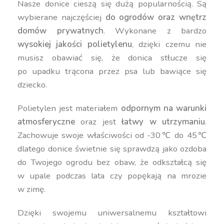
Nasze donice cieszą się dużą popularnością. Są
wybierane najczęściej
do ogrodów oraz wnętrz
domów prywatnych
. Wykonane z bardzo
wysokiej jakości polietylenu
, dzięki czemu nie
musisz obawiać się, że donica stłucze się
po upadku trącona przez psa lub bawiące się
dziecko.
Polietylen jest materiałem
odpornym na warunki
atmosferyczne
oraz jest
łatwy w utrzymaniu
.
Zachowuje swoje właściwości od -30℃ do 45℃
dlatego donice świetnie się sprawdzą jako ozdoba
do Twojego ogrodu bez obaw, że odkształcą się
w upale podczas lata czy popękają na mrozie
w zimę.
Dzięki swojemu uniwersalnemu kształtowi