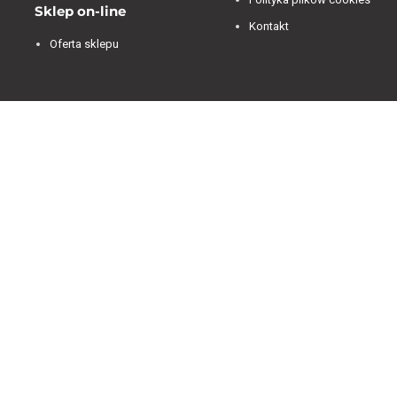
Sklep on-line
Kontakt
Oferta sklepu
Jesteśmy dostępni od 07:00 do 15:00 od poniedziałku
do piątku.
4.84
Średnia ocena decorya.pl
Na podstawie
472
opinii
z całego okresu
Zobacz opinie
Masz pytanie przed zakupem?
+48 600-900-387
oferta@decorya.pl