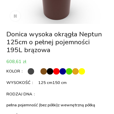
Kliknij aby powiększyć
Donica wysoka okrągła Neptun
125cm o pełnej pojemności
195L brązowa
zł
KOLOR
WYSOKOŚĆ
125 cm
150 cm
RODZAJ DNA
pełna pojemność (bez półki)
z wewnętrzną półką