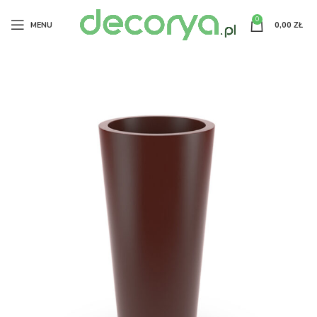
0
MENU
0,00
ZŁ