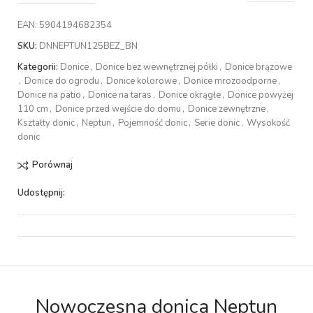
EAN:
5904194682354
SKU:
DNNEPTUN125BEZ_BN
Kategorii:
Donice
,
Donice bez wewnętrznej półki
,
Donice brązowe
,
Donice do ogrodu
,
Donice kolorowe
,
Donice mrozoodporne
,
Donice na patio
,
Donice na taras
,
Donice okrągłe
,
Donice powyżej
110 cm
,
Donice przed wejście do domu
,
Donice zewnętrzne
,
Kształty donic
,
Neptun
,
Pojemność donic
,
Serie donic
,
Wysokość
donic
Porównaj
Udostępnij:
Nowoczesna donica Neptun