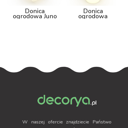
Donica
Donica
ogrodowa Juno
ogrodowa
92cm z
Neptun 150cm z
podświetleniem
podświetleniem
W naszej ofercie znajdziecie Państwo