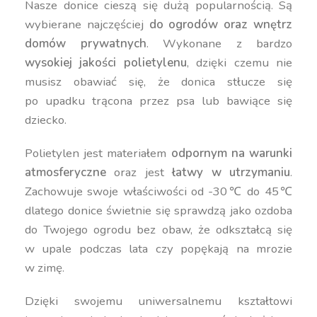
Nasze donice cieszą się dużą popularnością. Są
wybierane najczęściej
do ogrodów oraz wnętrz
domów prywatnych
. Wykonane z bardzo
wysokiej jakości polietylenu
, dzięki czemu nie
musisz obawiać się, że donica stłucze się
po upadku trącona przez psa lub bawiące się
dziecko.
Polietylen jest materiałem
odpornym na warunki
atmosferyczne
oraz jest
łatwy w utrzymaniu
.
Zachowuje swoje właściwości od -30℃ do 45℃
dlatego donice świetnie się sprawdzą jako ozdoba
do Twojego ogrodu bez obaw, że odkształcą się
w upale podczas lata czy popękają na mrozie
w zimę.
Dzięki swojemu uniwersalnemu kształtowi