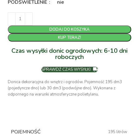
PODŚWIETLENIE
nie
DODAJ DO KOSZYKA
KUP TERAZ!
Czas wysyłki donic ogrodowych: 6-10 dni
roboczych
SPRAWDŹ CZAS WYSYŁKI
Donica dekoracyjna do wnętrz i ogrodów. Pojemność 195 dm3
(pojedyncze dno) lub 30 dm3 (podwójne dno). Wykonana z
odpornego na warunki atmosferyczne polietylenu.
POJEMNOŚĆ
195 litrów