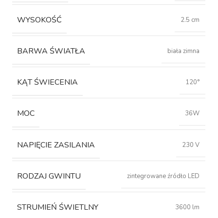
WYSOKOŚĆ
2.5 cm
BARWA ŚWIATŁA
biała zimna
KĄT ŚWIECENIA
120°
MOC
36W
NAPIĘCIE ZASILANIA
230 V
RODZAJ GWINTU
zintegrowane źródło LED
STRUMIEŃ ŚWIETLNY
3600 lm