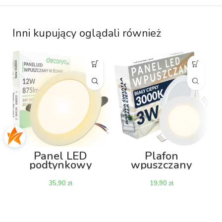
Inni kupujący oglądali również
Panel LED
Plafon
podtynkowy
wpuszczany
wpuszczany
PAWPKO 3W
PAWPKO 12W
3000K 83mm –
zł
zł
3000K 875lm –
okrągły
okrągły 145mm