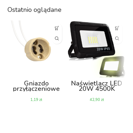
Ostatnio oglądane
Gniazdo
Naświetlacz LED
przyłączeniowe
20W 4500K
żarówki GU10
1600lm
zł
zł