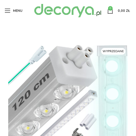
0
MENU
0,00
ZŁ
WYPRZEDANE