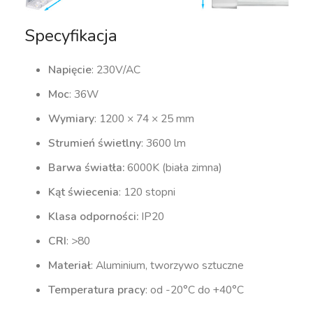
Specyfikacja
Napięcie
: 230V/AC
Moc
: 36W
Wymiary
: 1200 × 74 × 25 mm
Strumień świetlny
: 3600 lm
Barwa światła:
6000K (biała zimna)
Kąt świecenia
: 120 stopni
Klasa odporności
:
IP20
CRI
: >80
Materiał
: Aluminium, tworzywo sztuczne
Temperatura pracy
: od -20°C do +40°C