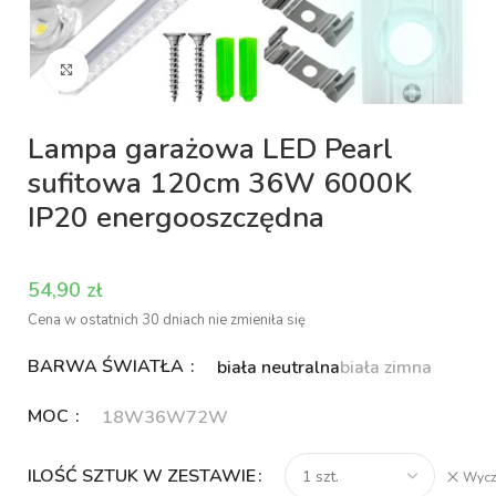
Kliknij aby powiększyć
Lampa garażowa LED Pearl
sufitowa 120cm 36W 6000K
IP20 energooszczędna
zł
Cena w ostatnich 30 dniach nie zmieniła się
BARWA ŚWIATŁA
biała neutralna
biała zimna
MOC
18W
36W
72W
ILOŚĆ SZTUK W ZESTAWIE
Wycz