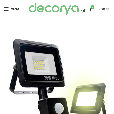
0
MENU
0,00
ZŁ