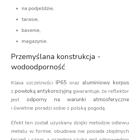
na podjeździe,
tarasie,
basenie,
magazynie.
Przemyślana konstrukcja -
wodoodporność
Klasa szczelności
IP65
oraz
aluminiowy korpus
z
powłoką antykorozyjną
gwarantuje, że reflektor
jest
odporny na warunki atmosferyczne
i świetnie poradzi sobie z polską pogodą.
Efekt ten został uzyskany dzięki metodzie odlewu
metalu w formie, obudowa nie posiada zbędnych
łączeń i szpar, a przednia szyba jest odpowiednio