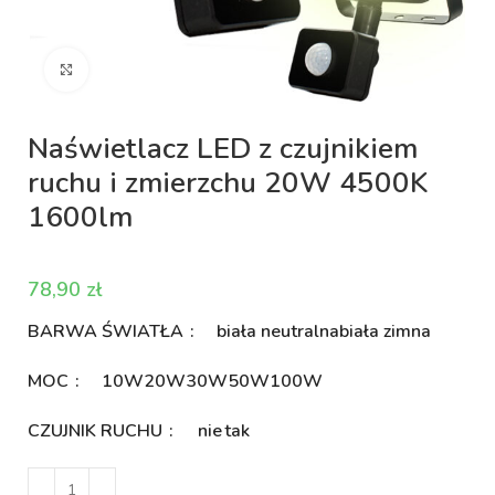
Kliknij aby powiększyć
Naświetlacz LED z czujnikiem
ruchu i zmierzchu 20W 4500K
1600lm
zł
BARWA ŚWIATŁA
biała neutralna
biała zimna
MOC
10W
20W
30W
50W
100W
CZUJNIK RUCHU
nie
tak