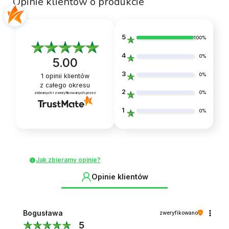
Opinie klientów o produkcie
5
100%
4
0%
5.00
3
0%
1
opinii klientów
z całego okresu
2
0%
zebranych i zweryfikowanych przez
1
0%
Jak zbieramy opinie?
Opinie klientów
Bogusława
zweryfikowano
5