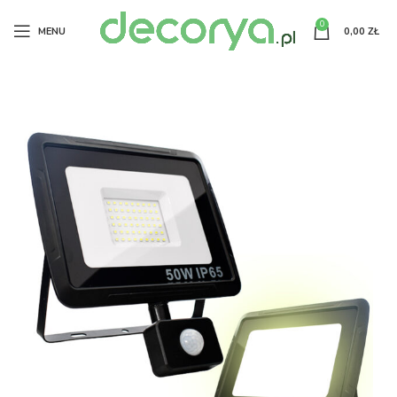
0
MENU
0,00
ZŁ