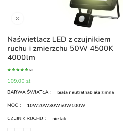
Kliknij aby powiększyć
Naświetlacz LED z czujnikiem
ruchu i zmierzchu 50W 4500K
4000lm
5.0
zł
BARWA ŚWIATŁA
biała neutralna
biała zimna
MOC
10W
20W
30W
50W
100W
CZUJNIK RUCHU
nie
tak