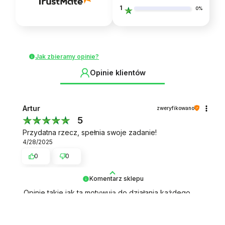
1
0%
Jak zbieramy opinie?
Opinie klientów
Artur
zweryfikowano
5
Przydatna rzecz, spełnia swoje zadanie!
4/28/2025
0
0
Komentarz sklepu
Opinie takie jak ta motywują do działania każdego
dnia ☀️