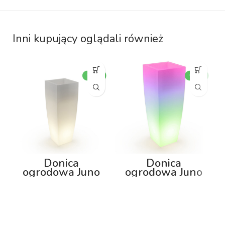
Inni kupujący oglądali również
Donica
Donica
ogrodowa Juno
ogrodowa Juno
75cm z
92cm z
podświetleniem
podświetleniem
RGB