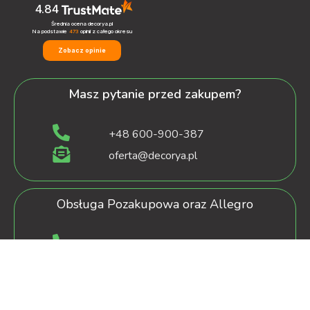
4.84
Średnia ocena decorya.pl
Na podstawie
473
opinii
z całego okresu
Zobacz opinie
Masz pytanie przed zakupem?
+48 600-900-387
oferta@decorya.pl
Obsługa Pozakupowa oraz Allegro
+48 608-167-130
kontakt@decorya.pl