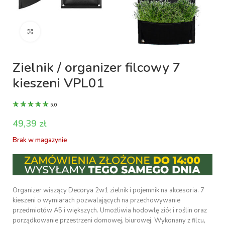
Kliknij aby powiększyć
Zielnik / organizer filcowy 7
kieszeni VPL01
5.0
zł
Brak w magazynie
Organizer wiszący Decorya 2w1 zielnik i pojemnik na akcesoria. 7
kieszeni o wymiarach pozwalających na przechowywanie
przedmiotów A5 i większych. Umożliwia hodowlę ziół i roślin oraz
porządkowanie przestrzeni domowej, biurowej. Wykonany z filcu,