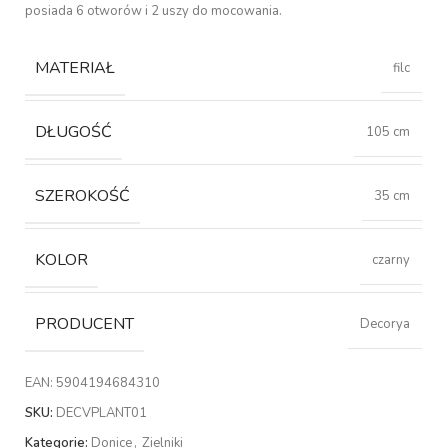
posiada 6 otworów i 2 uszy do mocowania.
MATERIAŁ
filc
DŁUGOŚĆ
105 cm
SZEROKOŚĆ
35 cm
KOLOR
czarny
PRODUCENT
Decorya
EAN:
5904194684310
SKU:
DECVPLANT01
Kategorie:
Donice
,
Zielniki