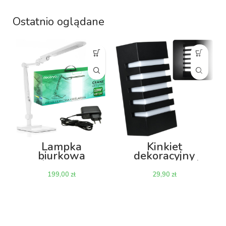
Ostatnio oglądane
Lampka
Kinkiet
biurkowa
dekoracyjny
kreślarska LED
zewnętrzny /
Crane 10W z
wewnętrzny
zł
zł
regulacją mocy i
Koga KZK01 E27
barwy światła –
IP55
biała