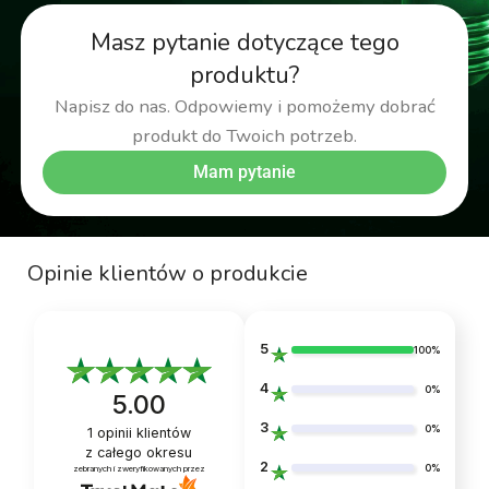
Masz pytanie dotyczące tego
produktu?
Napisz do nas. Odpowiemy i pomożemy dobrać
produkt do Twoich potrzeb.
Mam pytanie
Opinie klientów o produkcie
5
100%
4
0%
5.00
3
0%
1
opinii klientów
z całego okresu
2
0%
zebranych i zweryfikowanych przez