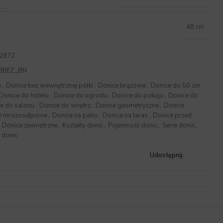
48 cm
2972
8BEZ_BN
e
,
Donice bez wewnętrznej półki
,
Donice brązowe
,
Donice do 50 cm
,
Donice do hotelu
,
Donice do ogrodu
,
Donice do pokoju
,
Donice do
e do salonu
,
Donice do wnętrz
,
Donice geometryczne
,
Donice
e mrozoodporne
,
Donice na patio
,
Donice na taras
,
Donice przed
Donice zewnętrzne
,
Kształty donic
,
Pojemność donic
,
Serie donic
,
 donic
Udostępnij: