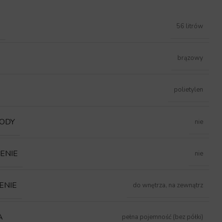
Ć
56 litrów
brązowy
polietylen
ODY
nie
ENIE
nie
ENIE
do wnętrza, na zewnątrz
A
pełna pojemność (bez półki)