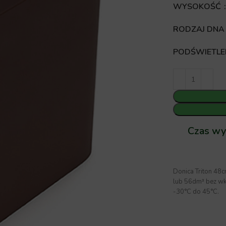
WYSOKOŚĆ
RODZAJ DN
PODŚWIETLE
Czas wy
Donica Triton 48
lub 56dm³ bez wk
-30°C do 45°C.