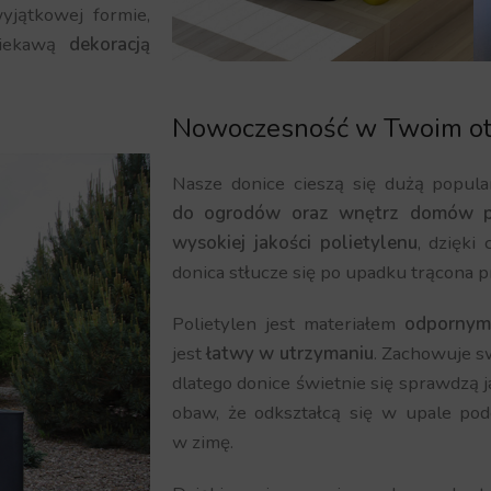
yjątkowej formie,
iekawą
dekoracją
Nowoczesność w Twoim ot
Nasze donice cieszą się dużą popula
do ogrodów oraz wnętrz domów p
wysokiej jakości polietylenu
, dzięki
donica stłucze się po upadku trącona p
Polietylen jest materiałem
odpornym
jest
łatwy w utrzymaniu
. Zachowuje 
dlatego donice świetnie się sprawdzą 
obaw, że odkształcą się w upale pod
w zimę.