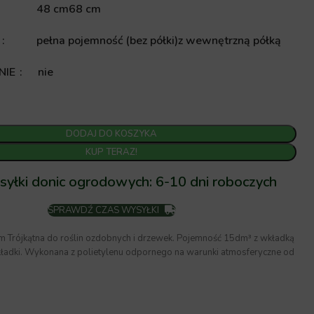
48 cm
68 cm
A
pełna pojemność (bez półki)
z wewnętrzną półką
NIE
nie
DODAJ DO KOSZYKA
KUP TERAZ!
syłki donic ogrodowych: 6-10 dni roboczych
SPRAWDŹ CZAS WYSYŁKI
cm Trójkątna do roślin ozdobnych i drzewek. Pojemność 15dm³ z wkładką
ładki. Wykonana z polietylenu odpornego na warunki atmosferyczne od