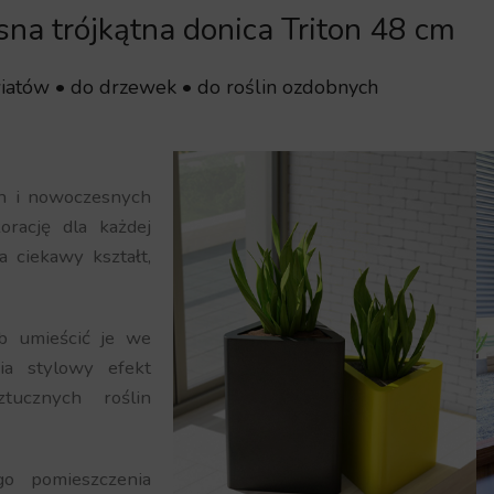
na trójkątna donica Triton 48 cm
iatów • do drzewek • do roślin ozdobnych
ch i nowoczesnych
orację dla każdej
a ciekawy kształt,
b umieścić je we
ia stylowy efekt
ucznych roślin
o pomieszczenia