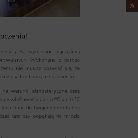
Insta
oczeniu!
rnością. Są wybierane najczęściej
rywatnych
. Wykonane z bardzo
 czemu nie musisz obawiać się, że
rzez psa lub bawiące się dziecko.
 na warunki atmosferyczne
oraz
swoje właściwości od -30℃ do 45℃
jako ozdoba do Twojego ogrodu bez
czas lata czy popękają na mrozie