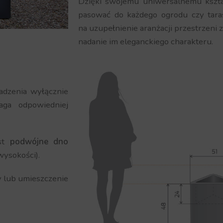
Dzięki swojemu uniwersalnemu kształ
pasować do każdego ogrodu czy tara
na uzupełnienie aranżacji przestrzeni 
nadanie im eleganckiego charakteru.
adzenia wyłącznie
ga odpowiedniej
est
podwójne dno
wysokości).
y lub umieszczenie