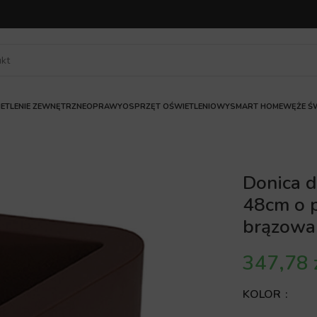
ETLENIE ZEWNĘTRZNE
OPRAWY
OSPRZĘT OŚWIETLENIOWY
SMART HOME
WĘŻE ŚW
Donica d
48cm o p
brązowa
KOLOR