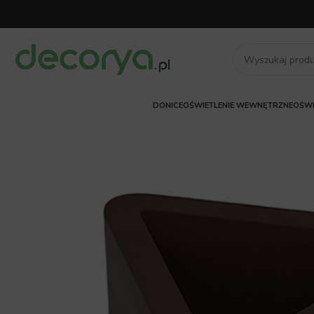
DONICE
OŚWIETLENIE WEWNĘTRZNE
OŚWI