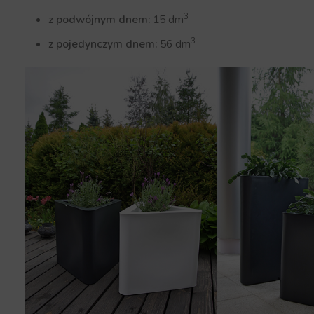
3
z podwójnym dnem:
15 dm
3
z pojedynczym dnem:
56 dm