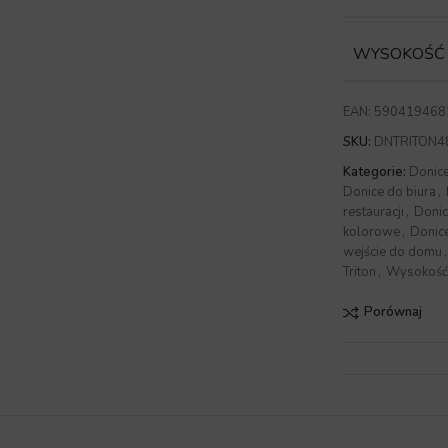
WYSOKOŚĆ
EAN:
590419468
SKU:
DNTRITON4
Kategorie:
Donic
Donice do biura
,
restauracji
,
Donic
kolorowe
,
Donic
wejście do domu
,
Triton
,
Wysokość
Porównaj