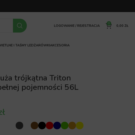
OFERTA
O FIRMIE
FAQ
PORÓWNYWARKA
KONTAKT
0
LOGOWANIE / REJESTRACJA
0,00
ZŁ
IETLNE I TAŚMY LED
ŻARÓWKI
AKCESORIA
uża trójkątna Triton
ełnej pojemności 56L
zł