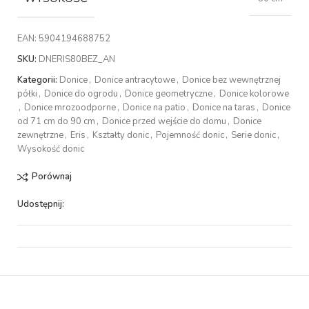
EAN:
5904194688752
SKU:
DNERIS80BEZ_AN
Kategorii:
Donice
,
Donice antracytowe
,
Donice bez wewnętrznej
półki
,
Donice do ogrodu
,
Donice geometryczne
,
Donice kolorowe
,
Donice mrozoodporne
,
Donice na patio
,
Donice na taras
,
Donice
od 71 cm do 90 cm
,
Donice przed wejście do domu
,
Donice
zewnętrzne
,
Eris
,
Kształty donic
,
Pojemność donic
,
Serie donic
,
Wysokość donic
Porównaj
Udostępnij: