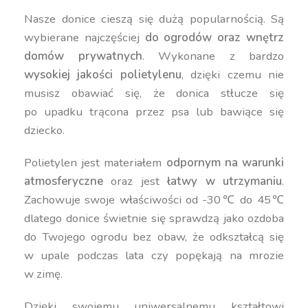
Nasze donice cieszą się dużą popularnością. Są
wybierane najczęściej
do ogrodów oraz wnętrz
domów prywatnych
. Wykonane z bardzo
wysokiej jakości polietylenu
, dzięki czemu nie
musisz obawiać się, że donica stłucze się
po upadku trącona przez psa lub bawiące się
dziecko.
Polietylen jest materiałem
odpornym na warunki
atmosferyczne
oraz jest
łatwy w utrzymaniu
.
Zachowuje swoje właściwości od -30℃ do 45℃
dlatego donice świetnie się sprawdzą jako ozdoba
do Twojego ogrodu bez obaw, że odkształcą się
w upale podczas lata czy popękają na mrozie
w zimę.
Dzięki swojemu uniwersalnemu kształtowi