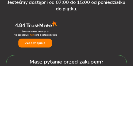
Jesteśmy dostępni od 07:00 do 15:00 od poniedziałku
do piątku.
4.84
Średnia ocena decorya.pl
Na podstawie
473
opinii
z całego okresu
Zobacz opinie
Masz pytanie przed zakupem?
+48 600-900-387
oferta@decorya.pl
Obsługa Pozakupowa oraz Allegro
+48 608-167-130