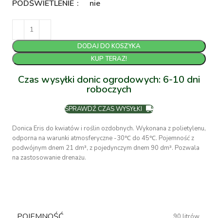
PODŚWIETLENIE
nie
DODAJ DO KOSZYKA
KUP TERAZ!
Czas wysyłki donic ogrodowych: 6-10 dni
roboczych
SPRAWDŹ CZAS WYSYŁKI
Donica Eris do kwiatów i roślin ozdobnych. Wykonana z polietylenu,
odporna na warunki atmosferyczne -30℃ do 45℃. Pojemność z
podwójnym dnem 21 dm³, z pojedynczym dnem 90 dm³. Pozwala
na zastosowanie drenażu.
POJEMNOŚĆ
90 litrów