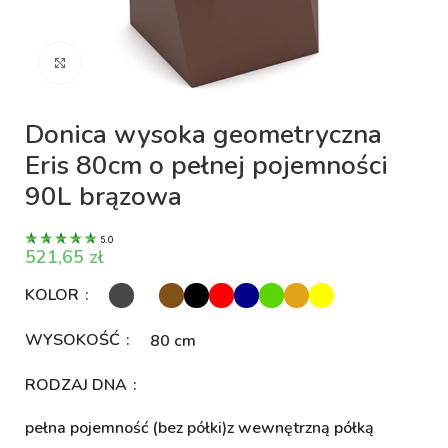
Kliknij aby powiększyć
Donica wysoka geometryczna
Eris 80cm o pełnej pojemności
90L brązowa
5.0
zł
KOLOR
WYSOKOŚĆ
80 cm
RODZAJ DNA
pełna pojemność (bez półki)
z wewnętrzną półką