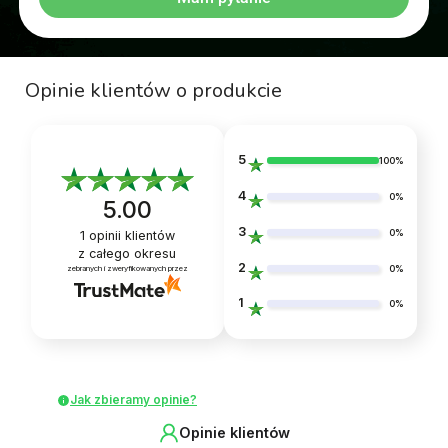
Opinie klientów o produkcie
5
100%
4
0%
5.00
3
0%
1
opinii klientów
z całego okresu
2
0%
zebranych i zweryfikowanych przez
1
0%
Jak zbieramy opinie?
Opinie klientów