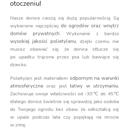
otoczeniu!
Nasze donice cieszą się dużą popularnością. Są
wybierane najczęściej
do ogrodów oraz wnętrz
domów prywatnych
. Wykonane z bardzo
wysokiej jakości polietylenu
, dzięki czemu nie
musisz obawiać się, że donica stłucze się
po upadku trącona przez psa lub bawiące się
dziecko.
Polietylen jest materiałem
odpornym na warunki
atmosferyczne
oraz jest
łatwy w utrzymaniu
.
Zachowuje swoje właściwości od -30℃ do 45℃
dlatego donice świetnie się sprawdzą jako ozdoba
do Twojego ogrodu bez obaw, że odkształcą się
w upale podczas lata czy popękają na mrozie
w zimę.