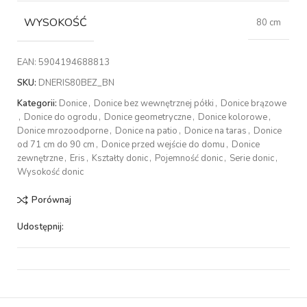
WYSOKOŚĆ
80 cm
EAN:
5904194688813
SKU:
DNERIS80BEZ_BN
Kategorii:
Donice
,
Donice bez wewnętrznej półki
,
Donice brązowe
,
Donice do ogrodu
,
Donice geometryczne
,
Donice kolorowe
,
Donice mrozoodporne
,
Donice na patio
,
Donice na taras
,
Donice
od 71 cm do 90 cm
,
Donice przed wejście do domu
,
Donice
zewnętrzne
,
Eris
,
Kształty donic
,
Pojemność donic
,
Serie donic
,
Wysokość donic
Porównaj
Udostępnij: