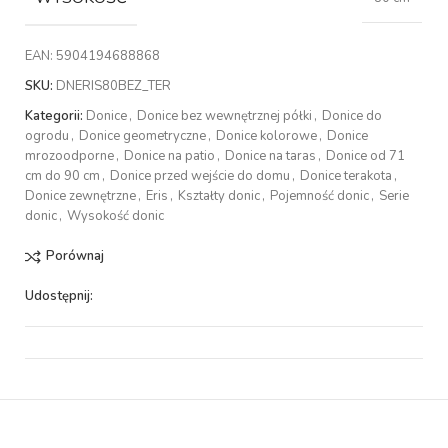
EAN:
5904194688868
SKU:
DNERIS80BEZ_TER
Kategorii:
Donice
,
Donice bez wewnętrznej półki
,
Donice do
ogrodu
,
Donice geometryczne
,
Donice kolorowe
,
Donice
mrozoodporne
,
Donice na patio
,
Donice na taras
,
Donice od 71
cm do 90 cm
,
Donice przed wejście do domu
,
Donice terakota
,
Donice zewnętrzne
,
Eris
,
Kształty donic
,
Pojemność donic
,
Serie
donic
,
Wysokość donic
Porównaj
Udostępnij: