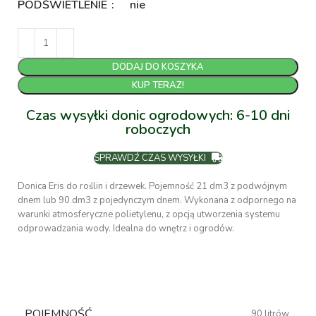
PODŚWIETLENIE
nie
DODAJ DO KOSZYKA
KUP TERAZ!
Czas wysyłki donic ogrodowych: 6-10 dni
roboczych
SPRAWDŹ CZAS WYSYŁKI
Donica Eris do roślin i drzewek. Pojemność 21 dm3 z podwójnym
dnem lub 90 dm3 z pojedynczym dnem. Wykonana z odpornego na
warunki atmosferyczne polietylenu, z opcją utworzenia systemu
odprowadzania wody. Idealna do wnętrz i ogrodów.
POJEMNOŚĆ
90 litrów