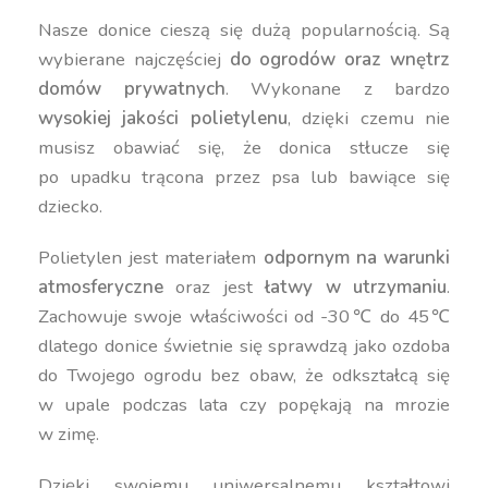
Nasze donice cieszą się dużą popularnością. Są
wybierane najczęściej
do ogrodów oraz wnętrz
domów prywatnych
. Wykonane z bardzo
wysokiej jakości polietylenu
, dzięki czemu nie
musisz obawiać się, że donica stłucze się
po upadku trącona przez psa lub bawiące się
dziecko.
Polietylen jest materiałem
odpornym na warunki
atmosferyczne
oraz jest
łatwy w utrzymaniu
.
Zachowuje swoje właściwości od -30℃ do 45℃
dlatego donice świetnie się sprawdzą jako ozdoba
do Twojego ogrodu bez obaw, że odkształcą się
w upale podczas lata czy popękają na mrozie
w zimę.
Dzięki swojemu uniwersalnemu kształtowi