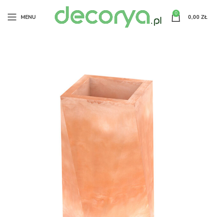
0
MENU
0,00
ZŁ