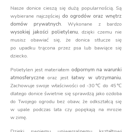
Nasze donice cieszą się dużą popularnością. Są
wybierane najczęściej
do ogrodów oraz wnętrz
domów prywatnych
. Wykonane z bardzo
wysokiej jakości polietylenu
, dzięki czemu nie
musisz obawiać się, że donica stłucze się
po upadku trącona przez psa lub bawiące się
dziecko.
Polietylen jest materiałem
odpornym na warunki
atmosferyczne
oraz jest
łatwy w utrzymaniu
.
Zachowuje swoje właściwości od -30℃ do 45℃
dlatego donice świetnie się sprawdzą jako ozdoba
do Twojego ogrodu bez obaw, że odkształcą się
w upale podczas lata czy popękają na mrozie
w zimę.
Dzięki swojemu uniwersalnemu kształtowi