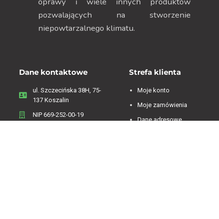
oprawy i wiele innych produktów
pozwalających na stworzenie
niepowtarzalnego klimatu.
Dane kontaktowe
Strefa klienta
ul. Szczecińska 38H, 75-
Moje konto
137 Koszalin
Moje zamówienia
NIP 669-252-00-19
Dane adresowe
Menu
Zwroty i reklamacje
Regulamin
Informacje o firmie
Polityka Prywatności
Koszty dostawy
Polityka plików cookies
Sklep on-line
Kontakt
Oferta sklepu