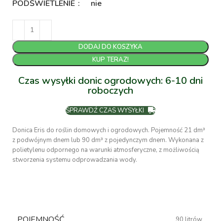
PODŚWIETLENIE
nie
DODAJ DO KOSZYKA
KUP TERAZ!
Czas wysyłki donic ogrodowych: 6-10 dni
roboczych
SPRAWDŹ CZAS WYSYŁKI
Donica Eris do roślin domowych i ogrodowych. Pojemność 21 dm³
z podwójnym dnem lub 90 dm³ z pojedynczym dnem. Wykonana z
polietylenu odpornego na warunki atmosferyczne, z możliwością
stworzenia systemu odprowadzania wody.
POJEMNOŚĆ
90 litrów