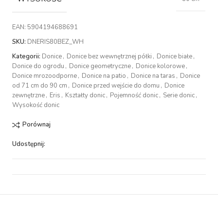
EAN:
5904194688691
SKU:
DNERIS80BEZ_WH
Kategorii:
Donice
,
Donice bez wewnętrznej półki
,
Donice białe
,
Donice do ogrodu
,
Donice geometryczne
,
Donice kolorowe
,
Donice mrozoodporne
,
Donice na patio
,
Donice na taras
,
Donice
od 71 cm do 90 cm
,
Donice przed wejście do domu
,
Donice
zewnętrzne
,
Eris
,
Kształty donic
,
Pojemność donic
,
Serie donic
,
Wysokość donic
Porównaj
Udostępnij: