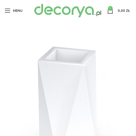
0
MENU
0,00
ZŁ