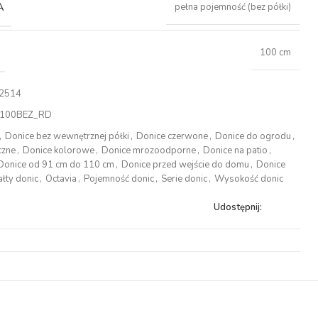
A
pełna pojemność (bez półki)
100 cm
2514
100BEZ_RD
,
Donice bez wewnętrznej półki
,
Donice czerwone
,
Donice do ogrodu
,
czne
,
Donice kolorowe
,
Donice mrozoodporne
,
Donice na patio
,
Donice od 91 cm do 110 cm
,
Donice przed wejście do domu
,
Donice
ałty donic
,
Octavia
,
Pojemność donic
,
Serie donic
,
Wysokość donic
Udostępnij: