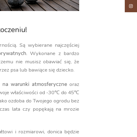
Insta
oczeniu!
rnością. Są wybierane najczęściej
rywatnych
. Wykonane z bardzo
 czemu nie musisz obawiać się, że
rzez psa lub bawiące się dziecko.
 na warunki atmosferyczne
oraz
swoje właściwości od -30℃ do 45℃
jako ozdoba do Twojego ogrodu bez
czas lata czy popękają na mrozie
towi i rozmiarowi, donica będzie