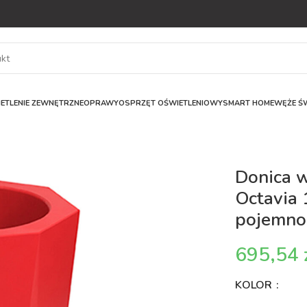
ETLENIE ZEWNĘTRZNE
OPRAWY
OSPRZĘT OŚWIETLENIOWY
SMART HOME
WĘŻE ŚW
Donica 
Octavia 
pojemno
KOLOR