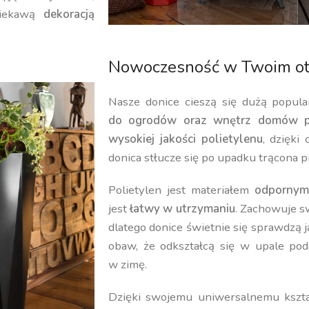
iekawą
dekoracją
Nowoczesność w Twoim ot
Nasze donice cieszą się dużą popula
do ogrodów oraz wnętrz domów p
wysokiej jakości polietylenu
, dzięki
donica stłucze się po upadku trącona p
Polietylen jest materiałem
odpornym
jest
łatwy w utrzymaniu
. Zachowuje 
dlatego donice świetnie się sprawdzą 
obaw, że odkształcą się w upale pod
w zimę.
Dzięki swojemu uniwersalnemu kształ