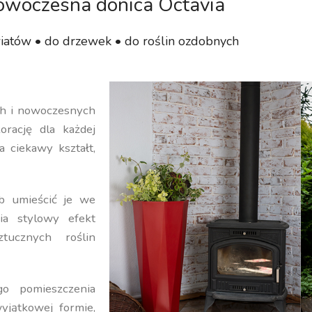
woczesna donica Octavia
iatów • do drzewek • do roślin ozdobnych
ych i nowoczesnych
orację dla każdej
a ciekawy kształt,
b umieścić je we
ia stylowy efekt
ucznych roślin
o pomieszczenia
yjątkowej formie,