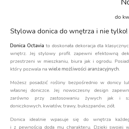
No
do kw
Stylowa donica do wnętrza i nie tylko!
Donica Octavia
to doskonała dekoracja dla klasyczn
wnętrz. Jej stylowy profil zapewni efektowną dek
przestrzeni w mieszkaniu, biura jak i ogrodu. Posiad
który pozwala na
wiele możliwości aranżacyjnych
.
Możesz posadzić rośliny bezpośrednio w donicy lu
własnej doniczce. Jej nowoczesny design zapewn
zarówno przy zastosowaniu żywych jak i szt
doniczkowych, kwiatów, trawy, bukszpanów, ziół.
Donica idealnie wpasuje się do wnętrza każdeg
i z pewnością doda mu charakteru. Dzięki swojej w