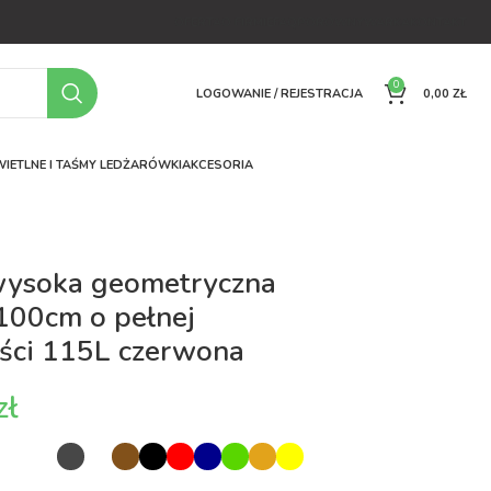
OFERTA
O FIRMIE
FAQ
PORÓWNYWARKA
KONTAKT
0
LOGOWANIE / REJESTRACJA
0,00
ZŁ
IETLNE I TAŚMY LED
ŻARÓWKI
AKCESORIA
wysoka geometryczna
100cm o pełnej
ści 115L czerwona
zł