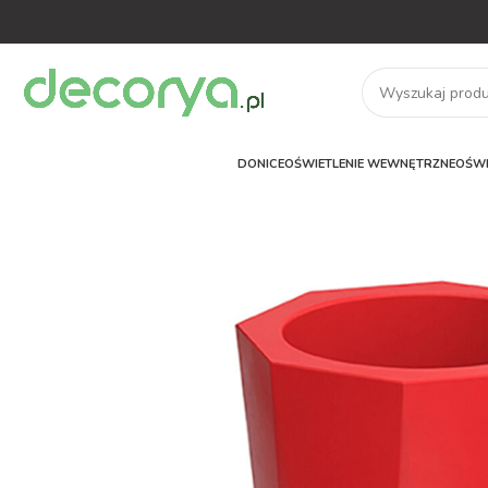
DONICE
OŚWIETLENIE WEWNĘTRZNE
OŚWI