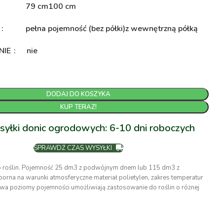
79 cm
100 cm
A
pełna pojemność (bez półki)
z wewnętrzną półką
NIE
nie
DODAJ DO KOSZYKA
KUP TERAZ!
syłki donic ogrodowych: 6-10 dni roboczych
SPRAWDŹ CZAS WYSYŁKI
o roślin. Pojemność 25 dm3 z podwójnym dnem lub 115 dm3 z
rna na warunki atmosferyczne materiał polietylen, zakres temperatur
wa poziomy pojemności umożliwiają zastosowanie do roślin o różnej