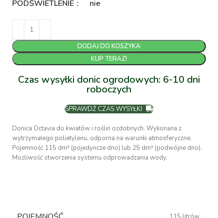
PODŚWIETLENIE
nie
DODAJ DO KOSZYKA
KUP TERAZ!
Czas wysyłki donic ogrodowych: 6-10 dni
roboczych
SPRAWDŹ CZAS WYSYŁKI
Donica Octavia do kwiatów i roślin ozdobnych. Wykonana z
wytrzymałego polietylenu, odporna na warunki atmosferyczne.
Pojemność 115 dm³ (pojedyncze dno) lub 25 dm³ (podwójne dno).
Możliwość stworzenia systemu odprowadzania wody.
POJEMNOŚĆ
115 litrów