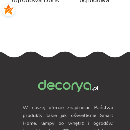
ogrodowa Doris
ogrodowa
100cm z
Neptun 125cm z
podświetleniem
podświetleniem
RGB
RGB
W naszej ofercie znajdziecie Państwo
produkty takie jak: oświetlenie Smart
Home, lampy do wnętrz i ogrodów,