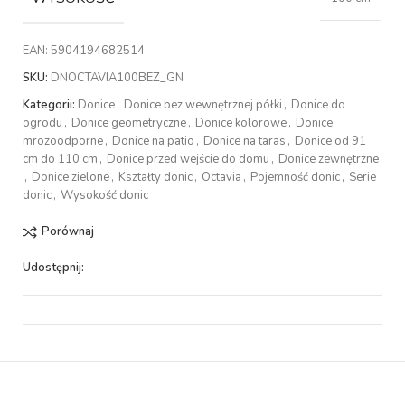
EAN:
5904194682514
SKU:
DNOCTAVIA100BEZ_GN
Kategorii:
Donice
,
Donice bez wewnętrznej półki
,
Donice do
ogrodu
,
Donice geometryczne
,
Donice kolorowe
,
Donice
mrozoodporne
,
Donice na patio
,
Donice na taras
,
Donice od 91
cm do 110 cm
,
Donice przed wejście do domu
,
Donice zewnętrzne
,
Donice zielone
,
Kształty donic
,
Octavia
,
Pojemność donic
,
Serie
donic
,
Wysokość donic
Porównaj
Udostępnij: