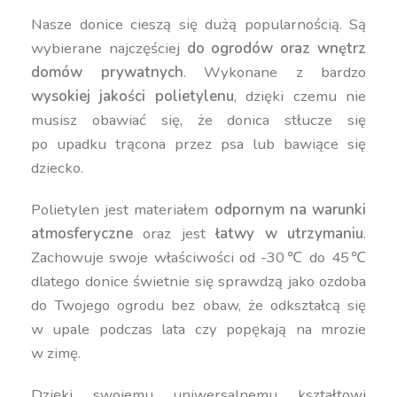
Nasze donice cieszą się dużą popularnością. Są
wybierane najczęściej
do ogrodów oraz wnętrz
domów prywatnych
. Wykonane z bardzo
wysokiej jakości polietylenu
, dzięki czemu nie
musisz obawiać się, że donica stłucze się
po upadku trącona przez psa lub bawiące się
dziecko.
Polietylen jest materiałem
odpornym na warunki
atmosferyczne
oraz jest
łatwy w utrzymaniu
.
Zachowuje swoje właściwości od -30℃ do 45℃
dlatego donice świetnie się sprawdzą jako ozdoba
do Twojego ogrodu bez obaw, że odkształcą się
w upale podczas lata czy popękają na mrozie
w zimę.
Dzięki swojemu uniwersalnemu kształtowi