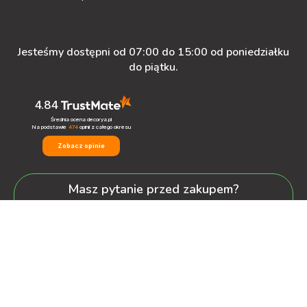
Jesteśmy dostępni od 07:00 do 15:00 od poniedziałku
do piątku.
4.84
Średnia ocena decorya.pl
Na podstawie
474
opinii
z całego okresu
Zobacz opinie
Masz pytanie przed zakupem?
+48 600-900-387
oferta@decorya.pl
Obsługa Pozakupowa oraz Allegro