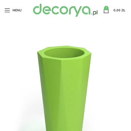
0
MENU
0,00
ZŁ