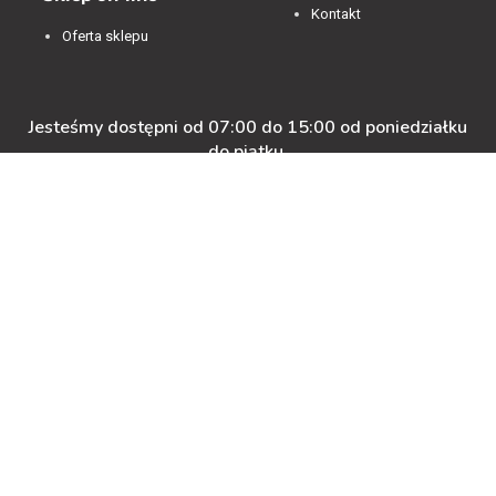
Kontakt
Oferta sklepu
Jesteśmy dostępni od 07:00 do 15:00 od poniedziałku
do piątku.
4.84
Średnia ocena decorya.pl
Na podstawie
473
opinii
z całego okresu
Zobacz opinie
Masz pytanie przed zakupem?
+48 600-900-387
oferta@decorya.pl