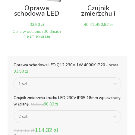
Oprawa
Czujnik
schodowa LED
zmierzchu i
Q12 230V 1W
ruchu LED 230V
4000K IP20 –
IP65 18mm
zł
zł
zł
szara
wpuszczany w
ścianę
Oprawa schodowa LED Q12 230V 1W 4000K IP20 - szara
Czujnik zmierzchu i ruchu LED 230V IP65 18mm wpuszczany
w ścianę
zł
zł
zł
zł