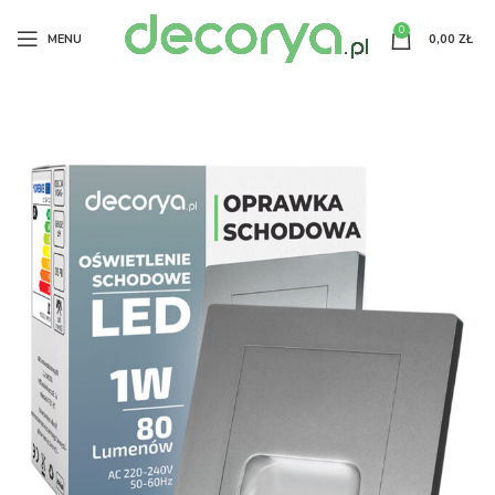
0
MENU
0,00
ZŁ