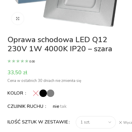
Kliknij aby powiększyć
Oprawa schodowa LED Q12
230V 1W 4000K IP20 – szara
0.00
zł
Cena w ostatnich 30 dniach nie zmieniła się
KOLOR
CZUJNIK RUCHU
nie
tak
ILOŚĆ SZTUK W ZESTAWIE
Wycz