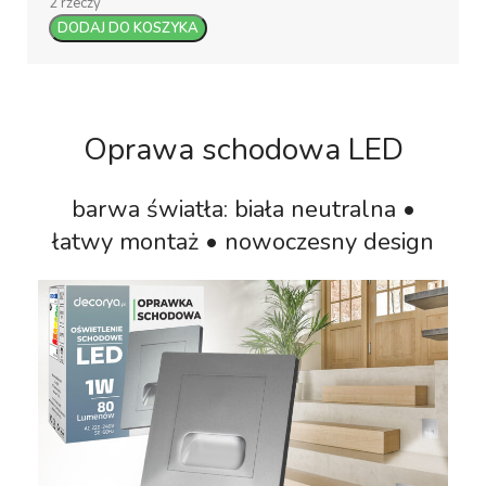
2 rzeczy
DODAJ DO KOSZYKA
Oprawa schodowa LED
barwa światła: biała neutralna •
łatwy montaż • nowoczesny design